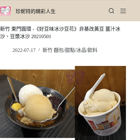
跳
珍妮特的精彩人生
至
主
要
新竹 東門圓環 -《好豆味冰沙豆花》非基改黃豆 薑汁冰
內
沙、豆漿冰沙 20210501
容
2022-07-17
新竹 麵包/甜點/冰品/飲料