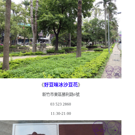
《
好豆味冰沙豆花
》
新竹市東區勝利路
6
號
03 523 2860
11:30-21:00