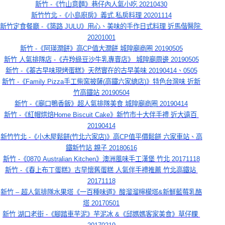
新竹 -《竹山意麵》巷仔內人氣小吃 20210430
新竹竹北 -《小島廚房》義式.私房料理 20201114
新竹定食餐廳 -《築路 JULU》用心、美味的手作日式料理 近馬偕醫院 
20201001
新竹 -《阿瑛潤餅》高CP值大潤餅 城隍廟商圈 20190505
新竹 人氣排隊店 -《卉羚綠豆沙牛乳專賣店》 城隍廟周邊 20190505
新竹 -《蓁古早味現烤蛋糕》天然實在的古早美味 20190414、0505
新竹 -《Family Pizza手工柴窯披薩(高鐵六家總店)》特色台灣味 近新
竹高鐵站 20190504
新竹 -《廟口鴨香飯》超人氣排隊美食 城隍廟商圈 20190414
新竹 -《紅帽烘焙Home Biscuit Cake》新竹市十大伴手禮 近大遠百 
20190414
新竹竹北 -《小木屋鬆餅(竹北六家店)》高CP值平價鬆餅 六家車站、高
鐵新竹站 親子 20180616
新竹 -《0870 Australian Kitchen》澳洲風味手工漢堡 竹北 20171118
新竹 -《春上布丁蛋糕》古早懷舊蛋糕 人氣伴手禮推薦 竹北高鐵站 
20171118
新竹 – 超人氣排隊水果塔《一百種味道》酸溜溜檸檬塔&新鮮藍莓乳酪
塔 20170501
新竹 湖口老街 -《腳踏車芋泥》芋泥冰 &《邱媽媽客家美食》草仔粿 