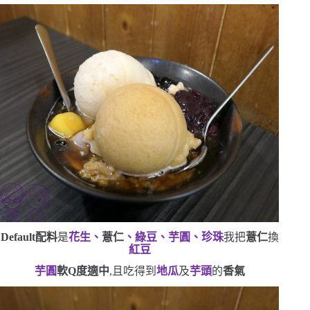
Default
配料
是
花生、
薏仁
、綠豆、芋圓、珍珠
我把
薏仁
換
紅豆
芋圓
軟
Q
度適中
,且吃得到
地瓜
及
芋頭
的
香氣