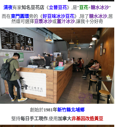
清夜
有家
知名豆花店
《
立晉豆花
》,是
“
豆花
+
糖水冰沙
“
而在
東門圓環
旁的《
好豆味冰沙豆花
》,除了
糖水冰沙
,居
然還可選擇
豆漿冰沙
或
薑汁冰沙
,讓我十分好奇
創始於
1981
年
新竹縣北埔鄉
堅持
每日手工現作
,使用
加拿大
非基因改造黃豆