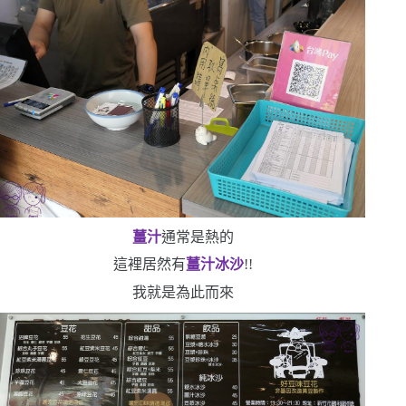
薑汁
通常是熱的
這裡居然有
薑汁冰沙
!!
我就是為此而來