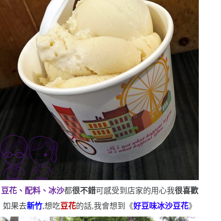
豆花、配料、冰沙
都
很不錯
可感受到店家的用心
我
很喜歡
如果去
新竹
,想吃
豆花
的話,我會想到《
好豆味冰沙豆花
》