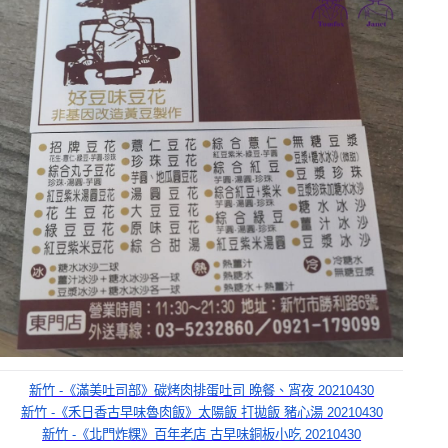
新竹 -《滿美吐司部》碳烤肉排蛋吐司 晚餐、宵夜 20210430
新竹 -《禾日香古早味魯肉飯》太陽飯 打拋飯 豬心湯 20210430
新竹 -《北門炸粿》百年老店 古早味銅板小吃 20210430