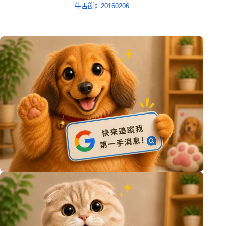
牛舌餅》20160206