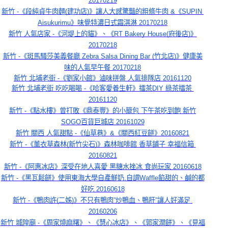
20170219
新竹 -《段純貞牛肉麵(建功店)》讓人大感驚豔的粗條牛肉 &《SUPIN 
Aisukurimu》味覺特濃日式霜淇淋 20170218
新竹 人氣店家 -《河堤上的貓》、《RT Bakery House(府後店)》
20170218
新竹 -《斑馬騷莎美義餐廳 Zebra Salsa Dining Bar (竹北店)》健康美
味的人氣早午餐 20170218
新竹 北埔老街 -《劉家小館》滷味拼盤 人氣排隊店 20161120
新竹 北埔老街 吃吃喝喝 -《哈客愛養生軒》擂茶DIY 綠茶擂茶 
20161120
新竹 -《點水樓》曾打敗《鼎泰豐》的小籠包 下午茶吃到飽 新竹
SOGO百貨巨城店 20161029
新竹 關西 人氣甜點 -《仙草巷》&《關西紅豆餅》20160821
新竹 -《薰衣草森林(新竹尖石)》森林咖啡館 香草鋪子 幸福信箱 
20160821
新竹 -《阿惠冰店》深受在地人喜愛 黑糖水挫冰 食尚玩家 20160618
新竹 -《黑瓦鬆餅》使用東海大學自產鮮奶,自調Waffle餡甜的、鹹的都
好吃 20160618
新竹 -《鴨肉許(二姊)》不只有鴨肉”炒鴨血、鴨肝”讓人好滿足 
20160206
新竹 城隍廟 -《周家燒麻糬》、《慧心冰店》、《郭家潤餅》、《見福