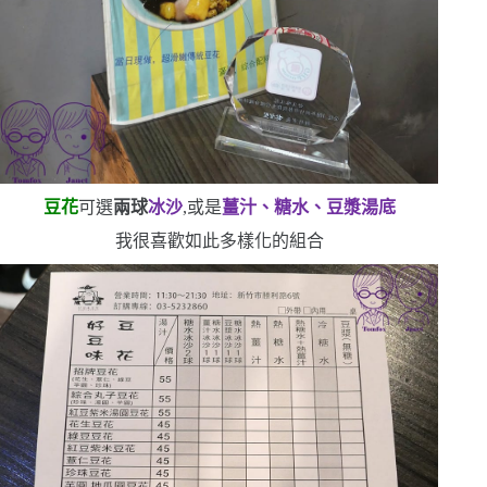
豆花
可選
兩球
冰沙
,或是
薑汁、糖水、豆漿湯底
我很喜歡如此多樣化的組合