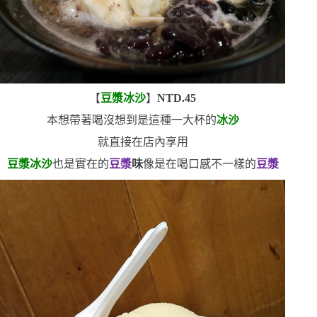
【
豆漿冰沙
】
NTD.45
本想帶著喝
沒想到是這種一大杯的
冰沙
就直接在店內享用
豆漿冰沙
也是實在的
豆漿
味
像是在喝口感不一樣的
豆漿