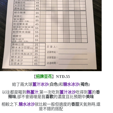
【
招牌豆花
】
NTD.55
給了兩大球
薑汁冰沙
(
白色
)
和
糖水冰沙
(
褐色
)
以往都是喝到
熱薑汁
,第一次吃到
薑汁冰沙
吃得到
薑
的
香
辣味
,卻不會過嗆
是我
喜歡
的濃度
且比預期中
美味
相較之下,
糖水冰沙
就比較一般
但適度的
香甜
天氣熱時,還
是不錯的搭配