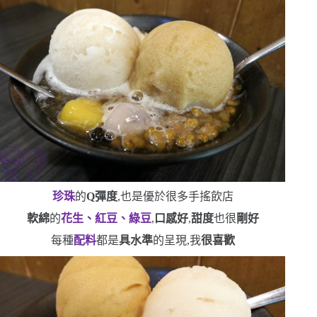
珍珠
的
Q
彈度
,也是優於很多手搖飲店
軟綿
的
花生、紅豆、綠豆
,
口感好
,
甜度
也很
剛好
每種
配料
都是
具水準
的呈現,我
很喜歡