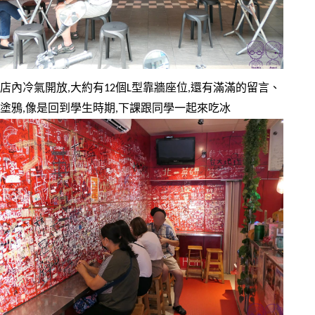
店內冷氣開放,大約有12個L型靠牆座位,還有滿滿的留言、
塗鴉,像是回到學生時期,下課跟同學一起來吃冰