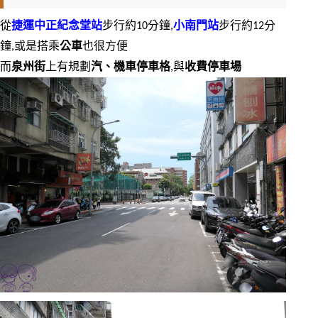
從
捷運中正紀念堂站
步行約10分鐘,
小南門站
步行約12分
鐘,或是搭乘
公車
也很方便
而
泉州街
上有規劃
汽、機車停車格
,與
收費停車場