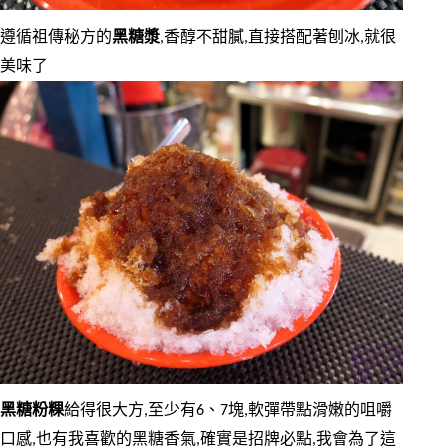
遵循祖傳秘方的
黑糖漿
,香醇不甜膩,直接搭配著刨冰,就很
美味了
黑糖粉粿
給得很大方,至少有6、7塊,軟彈帶點滑嫩的咀嚼
口感,也有我喜歡的黑糖香氣,確實是招牌必點,我會為了這