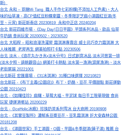
新) 
台北 永和 – 覓糖Mi Tang  職人手作七彩粉粿(不添加人工色素)、大人
味的仙草凍、高CP值紅豆粉粿拿鐵、冬季限定芝麻小湯圓紅豆湯(冬
至、元宵) 新莊新泰店 20230819  永和中正店 20240204
台北 新莊四維市場 -《Day Day!日日芋圓》芋頭系列冰品、飲品 仙草
牛奶鍋 食尚玩家 20200502、20230520
台北 大稻程 – 昭和浪漫洗濯屋 霜淇淋專賣店 威士忌巧克力霜淇淋 大
人味推薦  老屋再生 網美拍照打卡點 20230506
台北 淡水 -《浪花丸かき氷•淡水分号》日式創意冰品 淡水河景第一排
(淡水夕照、遠眺觀音山) 網美打卡熱點 淡水第一漁港(滬尾漁港)、淡水
老街尾端 20221001
台北新莊 宏匯廣場 -《31冰淇淋》31種口味選擇 20210823
台北新莊 -《布丁主義(公園店)》布丁、奶酪、豆花 平價甜點 新莊運動
公園 20210423
台北 -《如糬佳珍》麻糬、草莓大福、芋泥球 每日手工限量現做 食尚
玩家 捷運港墘站 20200229
台北 -《IceHolic冰瘾》珍珠奶茶系列雪冰 台大商圈 20190908
台北 -《其實豆製所》濃郁系豆漿豆花、豆乳霜淇淋 近大安森林公園 
20181208
台北 -《湯圓世家》手工湯圓、Q圓、芋圓&冬季甜湯(蓮子湯) 推薦 台