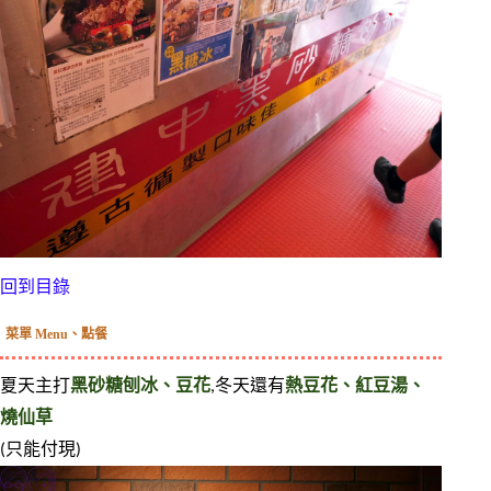
回到目錄
菜單 Menu、點餐
夏天主打
黑砂糖刨冰、豆花
,冬天還有
熱豆花、紅豆湯、
燒仙草
(只能付現)