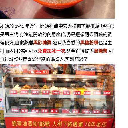
創始於 1941 年,從一開始在
建中
旁大榕樹下擺攤,到現在已
是第三代,有冷氣開放的內用座位,仍是遵循阿公阿嬤的祖
傳秘方,
自家熬煮
黑砂糖漿
,還有我喜愛的
黑糖粉粿
也是主
打而內用的話,可以
免費加冰一次
,甚至直接提拱
黑糖漿
,可
自行調整甜度喜愛黑糖的螞蟻人,可別錯過了