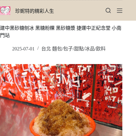
跳
珍妮特的精彩人生
至
主
要
建中黑砂糖刨冰 黑糖粉粿 黑砂糖漿 捷運中正紀念堂 小南
內
門站
容
2025-07-01
台北 麵包/包子/甜點/冰品/飲料