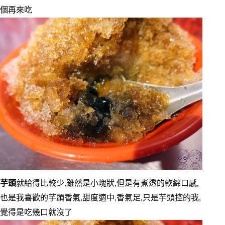
個再來吃
芋頭
就給得比較少,雖然是小塊狀,但是有煮透的軟綿口感,
也是我喜歡的芋頭香氣,甜度適中,香氣足,只是芋頭控的我,
覺得是吃幾口就沒了