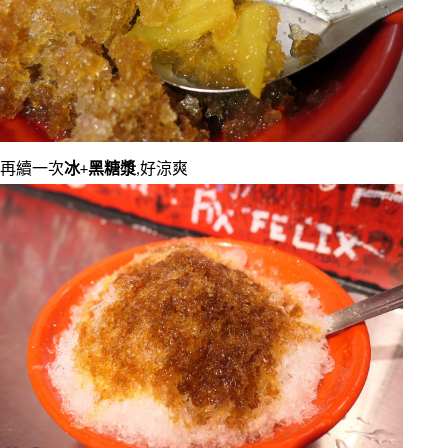
再續一次
冰
+
黑糖漿
,好涼爽