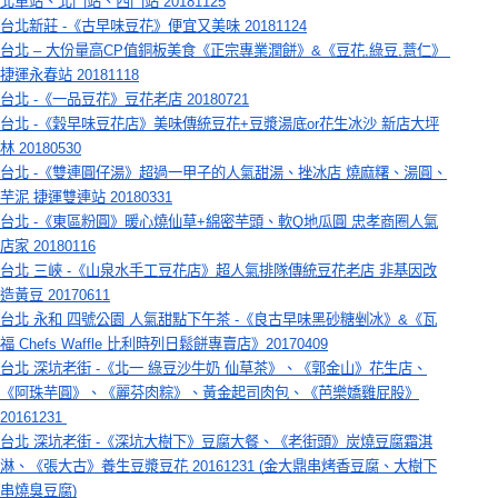
北車站、北門站、西門站 20181125
台北新莊 -《古早味豆花》便宜又美味 20181124
台北 – 大份量高CP值銅板美食《正宗專業潤餅》&《豆花,綠豆,薏仁》 
捷運永春站 20181118
台北 -《一品豆花》豆花老店 20180721
台北 -《穀早味豆花店》美味傳統豆花+豆漿湯底or花生冰沙 新店大坪
林 20180530
台北 -《雙連圓仔湯》超過一甲子的人氣甜湯、挫冰店 燒麻糬、湯圓、
芋泥 捷運雙連站 20180331
台北 -《東區粉圓》暖心燒仙草+綿密芋頭、軟Q地瓜圓 忠孝商圈人氣
店家 20180116
台北 三峽 -《山泉水手工豆花店》超人氣排隊傳統豆花老店 非基因改
造黃豆 20170611
台北 永和 四號公園 人氣甜點下午茶 -《良古早味黑砂糖剉冰》&《瓦
福 Chefs Waffle 比利時列日鬆餅專賣店》20170409
台北 深坑老街 -《北一 綠豆沙牛奶 仙草茶》、《郭金山》花生店、
《阿珠芋圓》、《麗芬肉粽》、黃金起司肉包、《芭樂嬌雞屁股》
20161231 
台北 深坑老街 -《深坑大樹下》豆腐大餐、《老街頭》炭燒豆腐霜淇
淋、《張大古》養生豆漿豆花 20161231 (金大鼎串烤香豆腐、大樹下
串燒臭豆腐)