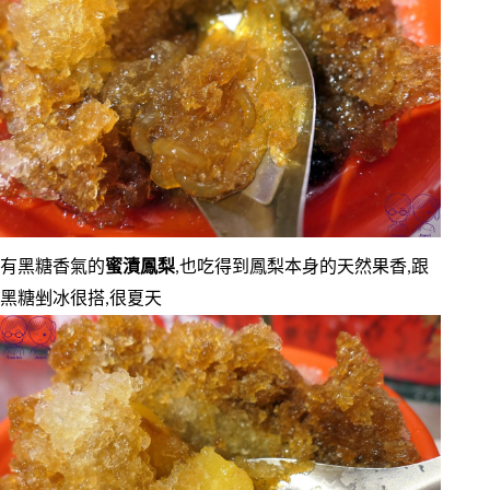
有黑糖香氣的
蜜漬鳳梨
,也吃得到鳳梨本身的天然果香,跟
黑糖剉冰很搭,很夏天