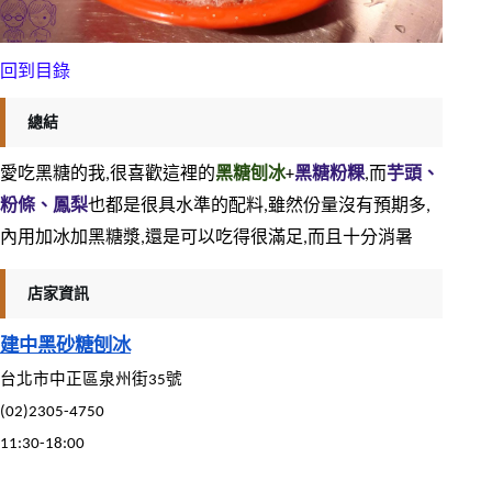
回到目錄
總結
愛吃黑糖的我,很喜歡這裡的
黑糖刨冰
+
黑糖粉粿
,而
芋頭、
粉條、鳳梨
也都是很具水準的配料,雖然份量沒有預期多,
內用加冰加黑糖漿,還是可以吃得很滿足,而且十分消暑
店家資訊
建中黑砂糖刨冰
台北市中正區泉州街35號
(02)2305-4750
11:30-18:00