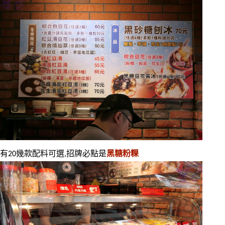
有20幾款配料可選,招牌必點是
黑糖粉粿