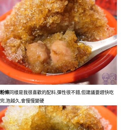
粉條
同樣是我很喜歡的配料,彈性很不錯,但建議要趕快吃
完,泡越久,會慢慢變硬