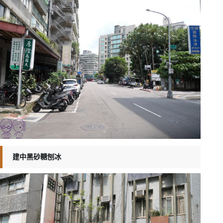
建中黑砂糖刨冰