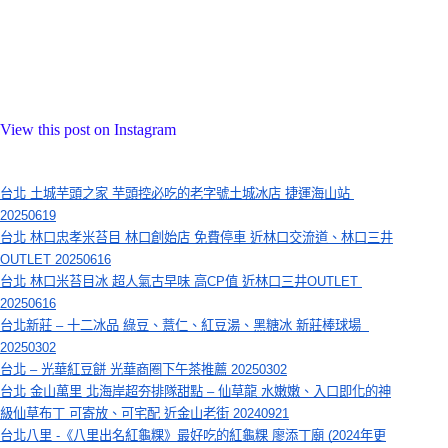
View this post on Instagram
台北 土城芋頭之家 芋頭控必吃的老字號土城冰店 捷運海山站 
20250619
台北 林口忠孝米苔目 林口創始店 免費停車 近林口交流道、林口三井
OUTLET 20250616
台北 林口米苔目冰 超人氣古早味 高CP值 近林口三井OUTLET 
20250616
台北新莊 – 十二冰品 綠豆、薏仁、紅豆湯、黑糖冰 新莊棒球場  
20250302
台北 – 光華紅豆餅 光華商圈下午茶推薦 20250302
台北 金山萬里 北海岸超夯排隊甜點 – 仙草龍 水嫩嫩、入口即化的神
級仙草布丁 可寄放、可宅配 近金山老街 20240921
台北八里 -《八里出名紅龜粿》最好吃的紅龜粿 廖添丁廟 (2024年更