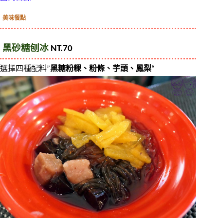
美味餐點
黑砂糖刨冰
 NT.70
選擇四種配料”
黑糖粉粿、粉條、芋頭、鳳梨
“