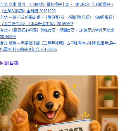
台北 北車 微風 -《小旺號》鐵板捲餅土司、《KUKO》比利時鬆餅、
《王師父餅鋪》金月娘 20161225
台北 三峽老街 吃喝走逛 –《勇伯豆花》《鄭記豬血糕》《98雞蛋糕》
《金三峽牛角》《康喜軒金牛角》20160605
台北 -《嘉義紅心粉圓》美味度高、驚豔度高、CP值高的雪片黑糖冰 
20160626
台北 板橋 – 老字號冰店《三豐芋冰城》古早味雪冰&冰磚 雞蛋芋泥牛
奶雪冰 特別的美味組合 20160625
回到目錄