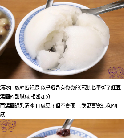
清冰
口感綿密細緻,似乎還帶有微微的清甜,也平衡了
紅豆
湯圓
的甜膩感,相當加分
而
湯圓
遇到清冰,口感更Q,但不會硬口,我更喜歡這樣的口
感