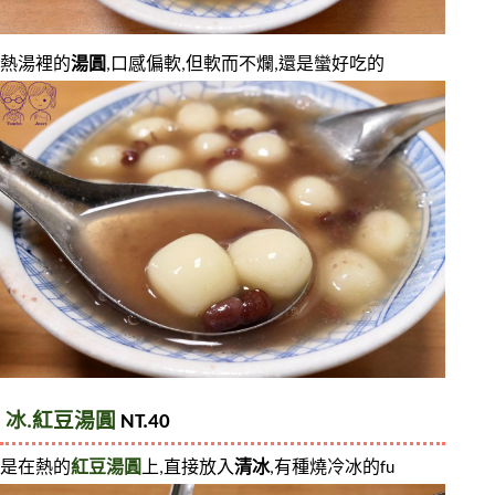
熱湯裡的
湯圓
,口感偏軟,但軟而不爛,還是蠻好吃的
冰.紅豆湯圓
 NT.40
是在熱的
紅豆湯圓
上,直接放入
清冰
,有種燒冷冰的fu