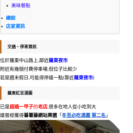
美味餐點
總結
店家資訊
交通、停車資訊
位於羅東中山路上,鄰近
羅東夜市
附近有幾個付費停車場,但位子比較少
若是週末假日,可能得停遠一點(靠近
羅東夜市
)
羅東紅豆湯圓
已是
超過一甲子
的
老店
,很多在地人從小吃到大
還曾經獲得
蕃薯藤網站票選
「
冬至必吃湯圓 第二名
」