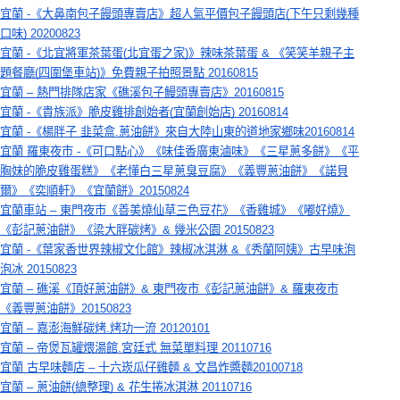
宜蘭 -《大鼻南包子饅頭專賣店》超人氣平價包子饅頭店(下午只剩幾種
口味) 20200823
宜蘭 -《北宜將軍茶葉蛋(北宜蛋之家)》辣味茶葉蛋 & 《笑笑羊親子主
題餐廳(四圍堡車站)》免費親子拍照景點 20160815
宜蘭 – 熱門排隊店家《礁溪包子鰻頭專賣店》20160815
宜蘭 -《貴族派》脆皮雞排創始者(宜蘭創始店) 20160814
宜蘭 -《楊胖子 韭菜盒.蔥油餅》來自大陸山東的道地家鄉味20160814
宜蘭 羅東夜市 -《可口點心》《味佳香廣東滷味》《三星蔥多餅》《平
胸妹的脆皮雞蛋糕》《老懂白三星蔥臭豆腐》《義豐蔥油餅》《諾貝
爾》《奕順軒》《宜蘭餅》20150824
宜蘭車站 – 東門夜市《善美燒仙草三色豆花》《香雞城》《嘟好燒》
《彭記蔥油餅》《梁大胖碳烤》& 幾米公園 20150823
宜蘭 -《葉家香世界辣椒文化館》辣椒冰淇淋 &《秀蘭阿姨》古早味泡
泡冰 20150823
宜蘭 – 礁溪《頂好蔥油餅》& 東門夜市《彭記蔥油餅》& 羅東夜市
《義豐蔥油餅》20150823
宜蘭 – 嘉澎海鮮碳烤.烤功一流 20120101
宜蘭 – 帝煲瓦罐煨湯館.宮廷式 無菜單料理 20110716
宜蘭 古早味麵店 – 十六崁瓜仔雞麵 & 文昌炸醬麵20100718
宜蘭 – 蔥油餅(總整理) & 花生捲冰淇淋 20110716