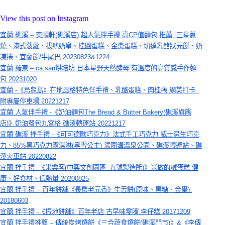
View this post on Instagram
宜蘭 礁溪 – 奕順軒(礁溪店) 超人氣拌手禮 高CP值麵包 推薦  三星蔥
燒、港式菠蘿、拔絲奶皇、桂圓蛋糕、金棗蛋糕、切達乳酪狀元餅、奶
凍捲、宜蘭餅/牛尾巴 20230823&1224
宜蘭 羅東 – ca:san烘培坊 日本星野天然酵母 有溫度的高質感手作麵
包 20231020
宜蘭 -《烏龜島》在地風格特色伴手禮、乳酪蛋糕、肉桂捲 網美打卡  
附專屬停車場 20221217
宜蘭 人氣伴手禮 -《奶油麵包The Bread & Butter Bakery(礁溪旗艦
店)》奶油餐包九宮格 礁溪轉運站 20221217
宜蘭 礁溪 拌手禮 -《可可德歐巧克力》法式手工巧克力 威士忌生巧克
力、85%黑巧克力霜淇淋(黑雪公主) 湯圍溝溫泉公園、礁溪轉運站、礁
溪火車站 20220822
宜蘭 拌手禮 -《米樂客(中興文創園區_九號製造所)》米做的鹹蛋糕 健
康、好食材、低熱量 20200825
宜蘭 拌手禮 – 百年餅舖《長房老元香》牛舌餅(原味、黑糖、金棗) 
20180603
宜蘭 拌手禮 -《振地餅舖》百年老店 古早味零嘴 李仔糕 20171209
宜蘭 拌手禮推薦 – 傳統炭烤燒餅《三合蔬食燒餅(礁溪門市)》&《李傳