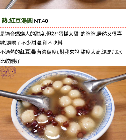
熱.紅豆湯圓
 NT.40
是適合螞蟻人的甜度,但說”蛋糕太甜”的暄暄,居然又很喜
歡,還喝了不少甜湯,卻不吃料
不過熱的
紅豆湯
(有濃稠度),對我來說,甜度太高,還是加冰
比較剛好