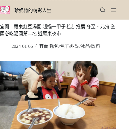
跳
珍妮特的精彩人生
至
主
要
宜蘭 – 羅東紅豆湯圓 超過一甲子老店 推薦 冬至、元宵 全
內
國必吃湯圓第二名 近羅東夜市
容
2024-01-06
宜蘭 麵包/包子/甜點/冰品/飲料