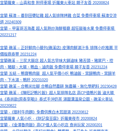
宜蘭羅東 – 山喜和食 附停車場 近羅東火車站 親子友善 20200824
宜蘭 蘇澳 – 番割田甕缸雞 超人氣排隊烤雞 合菜 免費停車場 蘇澳交流
道 20240309
宜蘭 – 甲富哥活海產 超人氣熱炒海鮮餐廳 超狂飯後水果 免費停車場 
20221217
宜蘭 礁溪 – 正好鮮肉小籠包(礁溪店) 皮薄肉鮮湯汁多 排隊小吃推薦 平
價版鼎泰豐 20231224
宜蘭礁溪 – 三民大飯店 超人氣古早味大鍋滷味 豬舌頭、豬尾巴、控
肉、豬腳、大腸、鴨血、滷肉飯 免費停車場 親子友善 20231224
宜蘭 五結 – 鴨寶鴨肉飯  超人氣平價小吃 鴨滷飯、當歸鴨肉、當歸羊
肉、下水湯、鴨肝 20231020
宜蘭 礁溪 – 合鴨米灶腳 合鴨自然農耕 無農藥、無化學肥料 20230428
宜蘭 礁溪 -《陳旺記鴨片飯》超人氣排隊名店 高CP值鴨片飯 滷大腸 
&《泰尚飲(原泰享喝)》泰式手沖奶茶 湯圍溝溫泉公園、礁溪火車站 
20220822
宜蘭 -《御村牛肉麵》免費供應白木耳甜湯 20220812
宜蘭羅東 人氣小吃 -《財記臭豆腐》近羅東夜市 20200824
宜蘭 -《金澤魯肉飯》高CP值人氣小吃店 食尚玩家 20200201