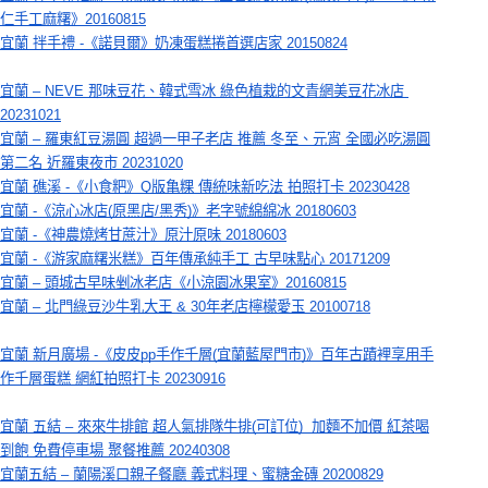
仁手工麻糬》20160815
宜蘭 拌手禮 -《諾貝爾》奶凍蛋糕捲首選店家 20150824
宜蘭 – NEVE 那味豆花、韓式雪冰 綠色植栽的文青網美豆花冰店 
20231021
宜蘭 – 羅東紅豆湯圓 超過一甲子老店 推薦 冬至、元宵 全國必吃湯圓
第二名 近羅東夜市 20231020
宜蘭 礁溪 -《小食粑》Q版亀粿 傳統味新吃法 拍照打卡 20230428
宜蘭 -《涼心冰店(原黑店/黑秀)》老字號綿綿冰 20180603
宜蘭 -《神農燒烤甘蔗汁》原汁原味 20180603
宜蘭 -《游家麻糬米糕》百年傳承純手工 古早味點心 20171209
宜蘭 – 頭城古早味剉冰老店《小涼園冰果室》20160815
宜蘭 – 北門綠豆沙牛乳大王 & 30年老店檸檬愛玉 20100718
宜蘭 新月廣場 -《皮皮pp手作千層(宜蘭藍屋門市)》百年古蹟裡享用手
作千層蛋糕 網紅拍照打卡 20230916
宜蘭 五結 – 來來牛排館 超人氣排隊牛排(可訂位)  加麵不加價 紅茶喝
到飽 免費停車場 聚餐推薦 20240308
宜蘭五結 – 蘭陽溪口親子餐廳 義式料理、蜜糖金磚 20200829