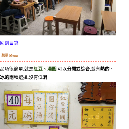
回到目錄
菜單 Menu
品項很簡單,就是
紅豆、湯圓
,可以
分開
或
綜合
,並有
熱的
、
冰的
兩種選擇,沒有低消