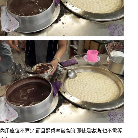
內用座位不算少,而且翻桌率蠻高的,即使是客滿,也不需等