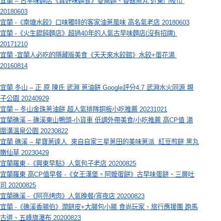
宜蘭 – 古早味麵店《真好味麵食》雙醬麵、香菇魚丸 近東門夜市 
20180603
宜蘭 -《南塘水餃》口味獨特的客家油蔥風味 高名氣老店 20180603
宜蘭 -《火生餛飩麵店》超過40年的人氣古早味麵店(沒有招牌) 
20171210
宜蘭 -宜蘭人必吃的隱藏版美食《天天來水餃館》水餃+蛋花湯 
20160814
宜蘭 冬山 – 正 原 陳氏 武淵 蔥油餅 Google評分4.7 武淵水火同源 親
子公園 20240929
宜蘭 – 冬山金珠蔥油餅 超人氣排隊銅板小吃推薦 20231021
宜蘭礁溪 – 礁溪東山鴨頭-小貨車 低調外帶美食/小吃推薦 高CP值 湯
圍溝溫泉公園 20230822
宜蘭 礁溪 – 星寶蔥達人  來自自家三星蔥田的美味蔥派  紅豆煎餅 黑丸
嫩仙草 20230429
宜蘭羅東 -《興東早點》人氣包子老店 20200825
宜蘭羅東 高CP值早餐 -《女王漢堡。阿嬤蛋餅》古早味蛋餅、三層吐
司 20200825
宜蘭礁溪 -《阿亮烤肉》人氣晚餐/宵夜店 20200823
宜蘭 -《礁溪香腸伯》潤餅皮+大腸包小腸 食尚玩家、旅行應援團 跑馬
古道、五峰旗瀑布 20200823