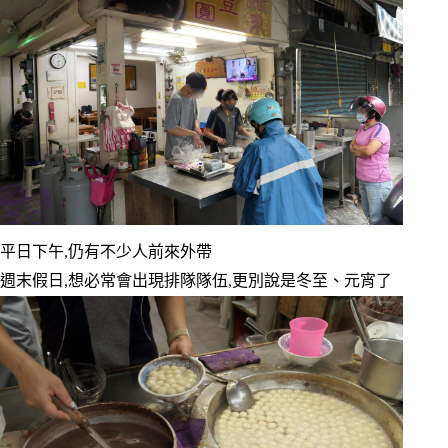
平日下午,仍有不少人前來外帶
週末假日,想必常會出現排隊隊伍,更別說是冬至、元宵了