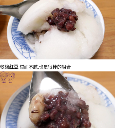
軟綿
紅豆
,甜而不膩,也是很棒的組合