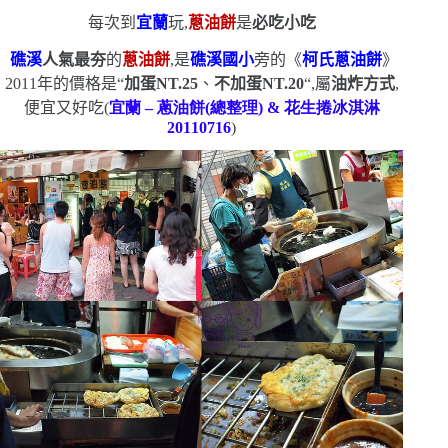
每次到
宜蘭
玩,
蔥油餅
是
必吃小吃
礁溪
人氣最夯
的
蔥油餅
,是
礁溪國小
旁的《
柯氏蔥油餅
》
2011
年的價格是
“
加蛋
NT.25
、
不加蛋
NT.20
“
,屬
油炸方式
,
便宜又好吃
(
宜蘭
–
蔥油餅
(
總整理
) &
花生捲冰淇淋
20110716
)