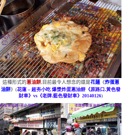
這種形式的
蔥油餅
,目前最令人想念的還是
花蓮
《
炸蛋蔥
油餅
》
(
花蓮
–
超夯小吃
爆漿炸蛋蔥油餅《原路口.黃色發
財車》
vs
《老牌.藍色發財車》
20140126
)