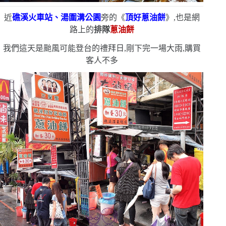
近
礁溪火車站、湯圍溝公園
旁的《
頂好蔥油餅
》,也是網
路上的
排隊
蔥油餅
我們這天是颱風可能登台的禮拜日,剛下完一場大雨,購買
客人不多