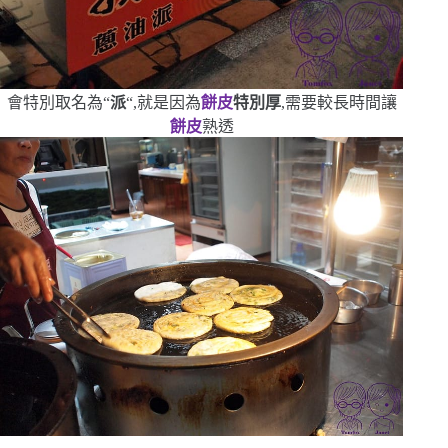
會特別取名為
“
派
“
,就是因為
餅皮
特別厚
,需要較長時間讓
餅皮
熟透