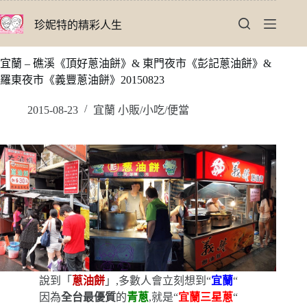
跳
珍妮特的精彩人生
至
主
要
宜蘭 – 礁溪《頂好蔥油餅》& 東門夜市《彭記蔥油餅》&
內
羅東夜市《義豐蔥油餅》20150823
容
2015-08-23
宜蘭 小販/小吃/便當
說到「
蔥油餅
」,多數人會立刻想到
“
宜蘭
“
因為
全台最優質
的
青蔥
,就是
“
宜蘭三星蔥
“