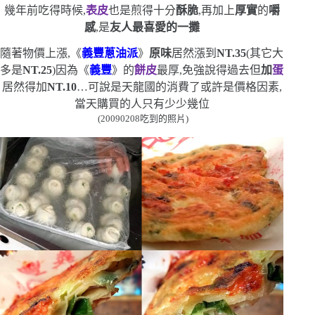
幾年前吃得時候,
表皮
也是煎得十分
酥脆
,再加上
厚實
的
嚼
感
,是
友人最喜愛的一攤
隨著物價上漲,《
義豐蔥油派
》
原味
居然漲到
NT.35
(
其它大
多是
NT.25
)
因為《
義豐
》的
餅皮
最厚,免強說得過去
但
加
蛋
居然得加
NT.10
…
可說是天龍國的消費了
或許是價格因素,
當天購買的人只有少少幾位
(20090208
吃到的照片
)