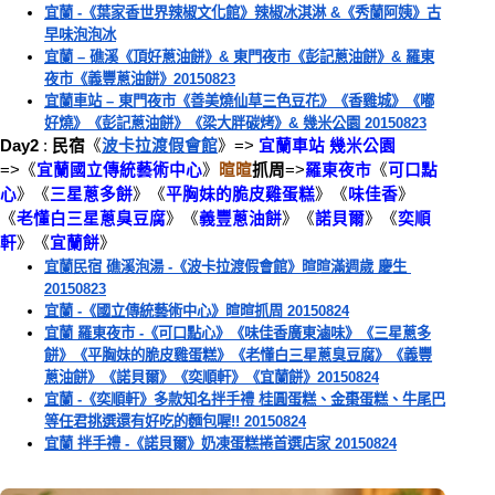
宜蘭 -《葉家香世界辣椒文化館》辣椒冰淇淋 &《秀蘭阿姨》古
早味泡泡冰
宜蘭 – 礁溪《頂好蔥油餅》& 東門夜市《彭記蔥油餅》& 羅東
夜市《義豐蔥油餅》20150823
宜蘭車站 – 東門夜市《善美燒仙草三色豆花》《香雞城》《嘟
好燒》《彭記蔥油餅》《梁大胖碳烤》& 幾米公園 20150823
Day2 
: 
民宿
《
波卡拉渡假會館
》
=> 
宜蘭車站
幾米公園
=>
《
宜蘭國立傳統藝術中心
》
暄暄
抓
周
=>
羅東夜市
《
可口點
心
》《
三星蔥多餅
》《
平胸妹的脆皮雞蛋糕
》《
味佳香
》
《
老懂白三星蔥臭豆腐
》《
義豐蔥油餅
》《
諾貝爾
》《
奕順
軒
》《
宜蘭餅
》 
宜蘭民宿 礁溪泡湯 -《波卡拉渡假會館》暄暄滿週歲 慶生 
20150823
宜蘭 -《國立傳統藝術中心》暄暄抓周 20150824
宜蘭 羅東夜市 -《可口點心》《味佳香廣東滷味》《三星蔥多
餅》《平胸妹的脆皮雞蛋糕》《老懂白三星蔥臭豆腐》《義豐
蔥油餅》《諾貝爾》《奕順軒》《宜蘭餅》20150824
宜蘭 -《奕順軒》多款知名拌手禮 桂圓蛋糕、金棗蛋糕、牛尾巴
等任君挑選還有好吃的麵包喔!! 20150824
宜蘭 拌手禮 -《諾貝爾》奶凍蛋糕捲首選店家 20150824