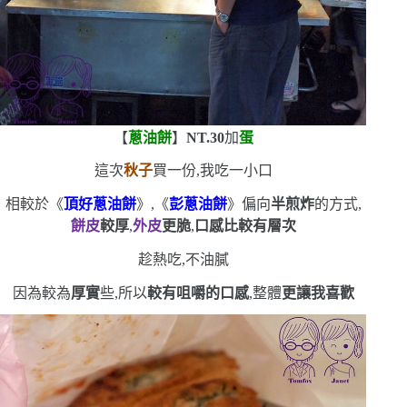
【
蔥油餅
】
NT.30
加
蛋
這次
秋子
買一份,我吃一小口
相較於《
頂好蔥油餅
》,《
彭蔥油餅
》偏向
半煎炸
的方式,
餅皮
較厚
,
外皮
更脆
,
口感比較有層次
趁熱吃,不油膩
因為較為
厚實
些,所以
較有咀嚼的口感
,整體
更讓我喜歡