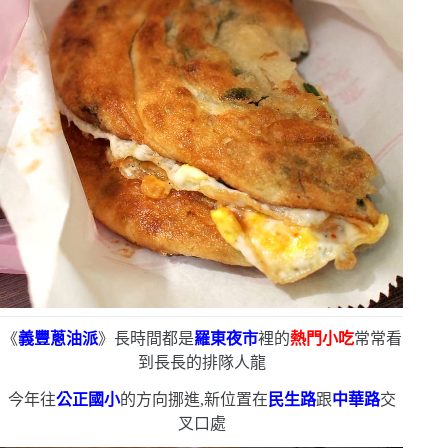
《
義豐蔥油派
》長時間都是
羅東夜市
裡的
熱門小吃
常常看
到長長的排隊人龍
今年往
公正國小
的方向挪進,新位置在
民生路
跟
中華路
交
叉口處