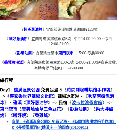
《
柯氏蔥油餅
》
宜蘭縣礁溪鄉礁溪路四段
128
號
《
頂好蔥油餅
》
宜蘭縣礁溪鄉礁溪路
5
段
平日
14:00-20:00
、假日
12:00-21:00
《
彭蔥油餅
》
宜蘭縣宜蘭市
東門夜市
15:00-
零晨
00:00
《
義豐蔥油派
》
宜蘭縣羅東鎮民生路
130-1
號
14:00-21:00(
餅賣完就收
,
有時會提早結束
) 03-9509390
總行程
Day1 
: 
礁溪溫泉公園
免費足
湯
 &
《
時間到咖啡烘焙手作坊
》
=>
《
葉家香世界辣椒文化館
》
辣椒冰淇
淋
、
《
秀蘭阿姨泡泡
冰
》、
礁溪
《
頂好蔥油餅
》=> 
民宿
《
波卡拉渡假會館
》
=> 
東門夜市
《
善美燒仙草三色豆花
》《
彭蔥油餅
》《
梁大胖碳
烤
》《
嘟好燒
》《
香雞城
》
宜蘭 -《礁溪溫泉公園》免費足湯、《時間到咖啡烘焙手作坊》
&《長榮鳳凰酒店(礁溪)》一泊四食(20100911) 