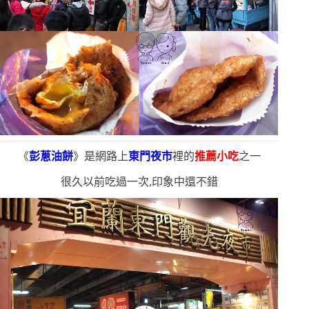
《
彭蔥油餅
》是網路上
東門夜市
裡的
推薦小吃
之一
很久以前吃過一次,印象中還不錯