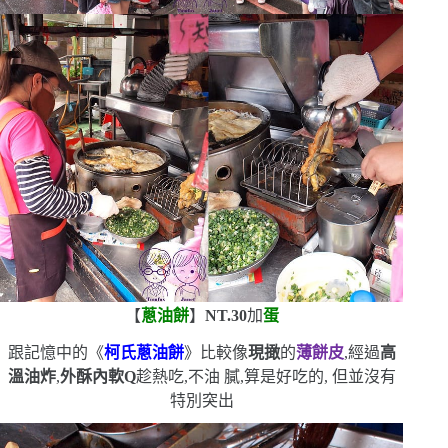
【
蔥油餅
】
NT.30
加
蛋
跟記憶中的《
柯氏蔥油餅
》比較像
現撖
的
薄餅皮
,經過
高
溫油炸
,
外酥內軟
Q
趁熱吃,不油
膩,算是好吃的,
但並沒有
特別突出