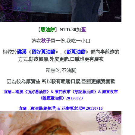
【
蔥油餅
】
NTD.30
加
蛋
這次
秋子
買一份,我吃一小口
相較於
礁溪
《
頂好蔥油餅
》,《
彭蔥油餅
》偏向
半煎炸
的
方式,
餅皮較厚
,
外皮更脆
,
口感也更有層次
趁熱吃,不油膩
因為較為
厚實
些,所以
較有咀嚼口感
,整體
更讓我喜歡
宜蘭
–
礁溪《頂好蔥油餅》
&
東門夜市《彭記蔥油餅》
&
羅東夜市
《義豐蔥油餅》
20150823
宜蘭
–
蔥油餅
(
總整理
) &
花生捲冰淇淋
20110716