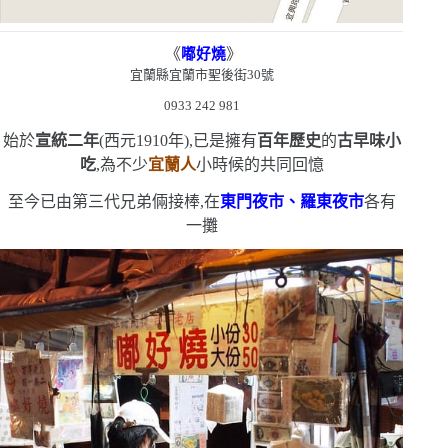
《
》
嘟好燒
宜蘭縣宜蘭市聖後街
30
號
0933 242 981
始於
宣統二年
(
西元
1910
年
)
,已是
擁有
百年歷史
的
古早味小
吃
,為不少
宜蘭人
小時候的共同回憶
至今已由第三代兄弟倆接棒,在
東門夜市、羅東夜市
各有
一攤