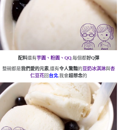
配料
還有
芋圓、粉圓、
QQ
,每個都
好
Q
彈
整碗都是
我們愛的元素
,還有
令人驚豔
的
豆奶冰淇淋
與
杏
仁豆花
回
台北
,我會
超想念
的