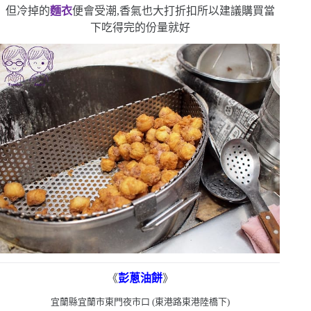
但冷掉的
麵衣
便會受潮,香氣也大打折扣
所以建議購買當
下吃得完的份量就好
《
彭蔥油餅
》
宜蘭縣宜蘭市東門夜市口
(
東港路東港陸橋下
)