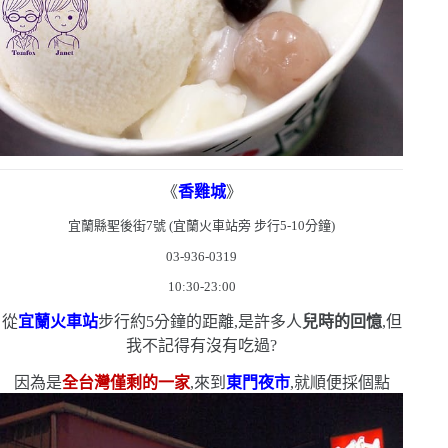
《
香雞城
》
宜蘭縣聖後街
7
號
(
宜蘭火車站旁
步行
5-10
分鐘
)
03-936-0319
10:30-23:00
從
宜蘭火車站
步行約
5
分鐘的距離,是許多人
兒時的回憶
,但
我不記得有沒有吃過?
因為是
全台灣僅剩的一家
,來到
東門夜市
,就順便採個點