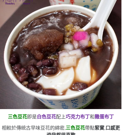
三色豆花
即是
白色豆花
配上
巧克力布丁
和
雞蛋布丁
相較於傳統古早味豆花的綿密,
三色豆花
帶點
緊實
,
口感更