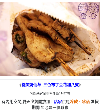
《
善美燒仙草
三色布丁豆花加八寶
》
宜蘭縣宜蘭市聖後街
11-27
號
有
內用空間
,
夏天冷氣開放
加上
店家
供應
冷飲、冰品
,
暑假
期間
,想必是一位難求