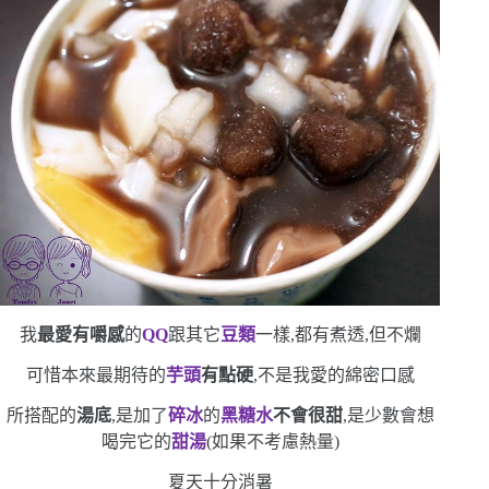
我
最愛有嚼感
的
QQ
跟其它
豆類
一樣,都有煮透,但不爛
可惜本來最期待的
芋頭
有點硬
,不是我愛的綿密口感
所搭配的
湯底
,是加了
碎冰
的
黑糖水
不會很甜
,是少數會想
喝完它的
甜湯
(
如果不考慮熱量
)
夏天十分消暑