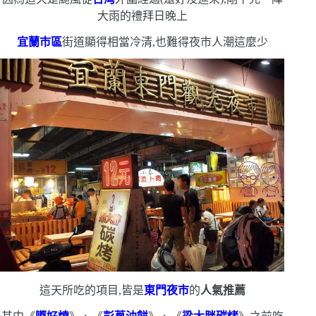
大雨的禮拜日晚上
宜蘭市區
街道顯得相當冷清,也難得夜市人潮這麼少
這天所吃的項目,皆是
東門夜市
的
人氣推薦