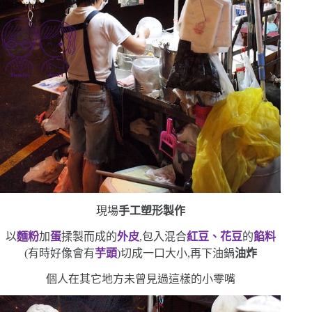
現場
手工塑形製作
以
麵粉
加
蛋
揉製而成的
外皮
,包入混合
紅豆、花豆
的
餡料
(
有時好像會有
芋頭
)
切成一口大小,再下油鍋
油炸
個人在其它地方未曾見過這樣的小零嘴