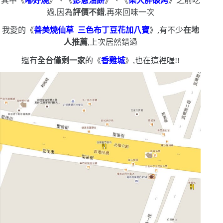
其中《
嘟好燒
》、《
彭蔥油餅
》、《
梁大胖碳烤
》之前吃
過,因為
評價不錯
,再來回味一次
我愛的《
善美燒仙草
三色布丁豆花加八寶
》,有不少
在地
人推薦
,上次居然錯過
還有
全台僅剩一家
的《
香雞城
》,也在這裡喔!!