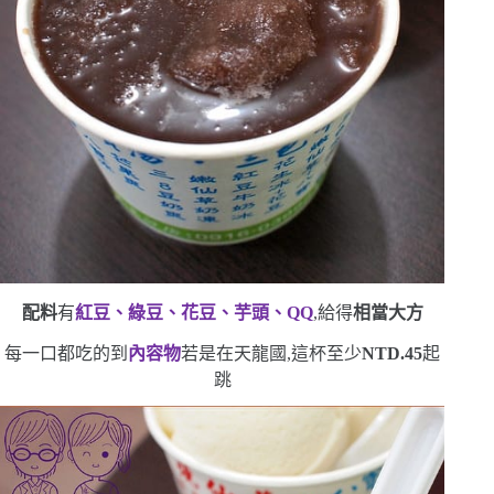
配料
有
紅豆、綠豆、花豆、芋頭、
QQ
,給得
相當大方
每一口都吃的到
內容物
若是在天龍國,這杯至少
NTD.45
起
跳