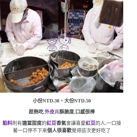
小份
NTD.30
、大份
NTD.50
趁熱吃
,
外皮
具
酥脆度
,
口感很棒
餡料
則有
適當甜度
的
紅豆
香氣
會讓喜愛
紅豆
的人,一口接
著一口停不下來
個人很喜歡
覺得這次更好吃了