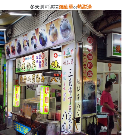
冬天
則可選擇
燒仙草
or
熱甜湯