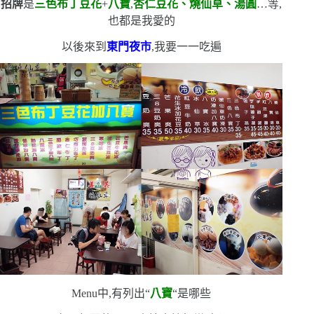
招牌
是
三色布丁豆花
+
八寶
,
杏仁豆花、燒仙草、湯圓
…等,
也都是我愛的
以後來到
東門夜市
,我要一一吃遍
Menu
中,有列出
“
八寶
“
是哪些