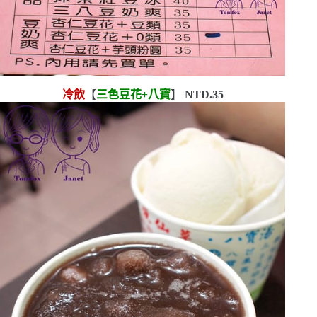
冷飲
【
三色豆花
+
八寶
】
NTD.35