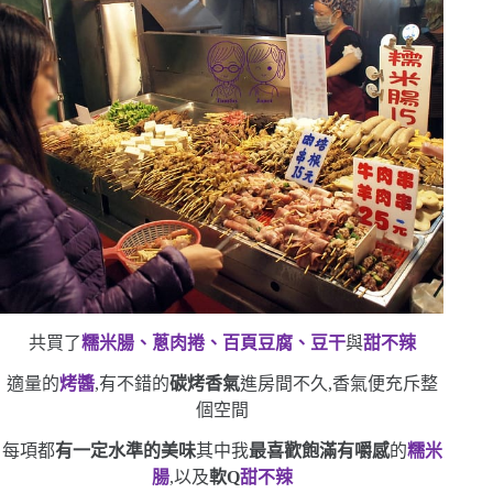
共買了
糯米腸、蔥肉捲、百頁豆腐、豆干
與
甜不辣
適量的
烤醬
,有不錯的
碳烤香氣
進房間不久,香氣便充斥整
個空間
每項都
有一定水準的美味
其中我
最喜歡飽滿有嚼感
的
糯米
腸
,以及
軟
Q
甜不辣