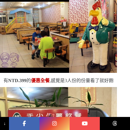
有
NTD.399
的
優惠全餐
,感覺是
3
人份的份量
看了就好飽
↓