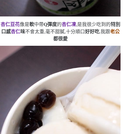
杏仁豆花
像是
軟
中帶
Q
彈度
的
杏仁凍
,是我很少吃到的
特別
口感
杏仁
味
不會太重,毫不甜膩,十分順口
好好吃
,我跟
老公
都很愛