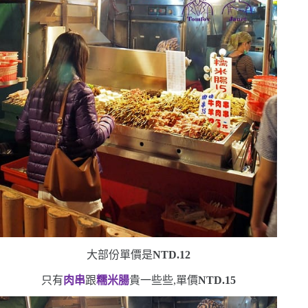
大部份單價是
NTD.12
只有
肉串
跟
糯米腸
貴一些些,單價
NTD.15