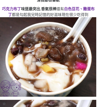
滑
我都很喜歡
巧克力布丁
味道最突出
,
香氣很棒
還有
白色豆花、雞蛋布
丁
都是勾起我兒時記憶的好滋味
現在很少吃得到