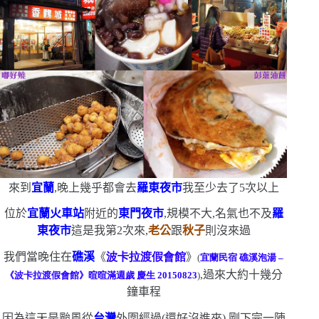
來到
宜蘭
,晚上幾乎都會去
羅東夜市
我至少去了
5
次以上
位於
宜蘭火車站
附近的
東門夜市
,規模不大,名氣也不及
羅
東夜市
這是我第
2
次來,
老公
跟
秋子
則沒來過
我們當晚住在
礁溪
《
波卡拉渡假會館
》
(
宜蘭民宿
礁溪泡湯
–
,過來大約十幾分
《波卡拉渡假會館》暄暄滿週歲
慶生
20150823
)
鐘車程
因為這天是颱風從
台灣
外圍經過
(
還好沒進來
)
,剛下完一陣