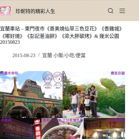
跳
珍妮特的精彩人生
至
主
要
宜蘭車站 – 東門夜市《善美燒仙草三色豆花》《香雞城》
內
《嘟好燒》《彭記蔥油餅》《梁大胖碳烤》& 幾米公園
容
20150823
2015-08-23
宜蘭 小販/小吃/便當