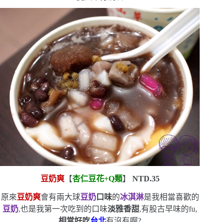
豆奶爽
【
杏仁豆花
+Q
類
】
NTD.35
原來
豆奶爽
會有兩大球
豆奶
口味
的
冰淇淋
是我相當喜歡的
豆奶
,也是我第一次吃到的口味
淡雅香甜
,有股古早味的
fu
,
相當好吃
台北
有沒有啊?