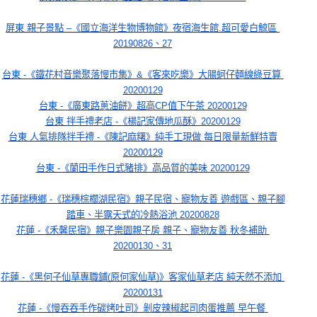
屏東 親子景點 –《國立海洋生物博物館》夜宿海生館.超可愛白鯨區 
20190826、27
台東 -《鐵花村音樂聚落慢市集》&《客來吃樂》大腸蚵仔麵線綠豆算 
20200129
台東 -《廣東路蔥油餅》超高CP值下午茶 20200129
台東 拌手禮老店 -《楊記家傳地瓜酥》20200129
台東 人氣排隊拌手禮 -《陳記麻糬》純手工現做 每日限量新鮮特賣
20200129
台東 -《蘭田手作日式豬排》高品質的美味 20200129
花蓮瑞穗鄉 -《瑞穗棕櫚湖民宿》親子民宿、寵物友善 遊戲區、親子腳
踏車、半露天式的冷熱浴池 20200828
花蓮 -《禾馨民宿》親子樂園親子房 親子、寵物友善 秋冬補助 
20200130、31
花蓮 -《黑何子仙草專職鋪(原何家仙草)》客家仙草老店 純天然不添加 
20200131
花蓮 -《慢吞吞手作碳烤吐司》剝皮辣椒起司肉蛋推薦 早午餐 