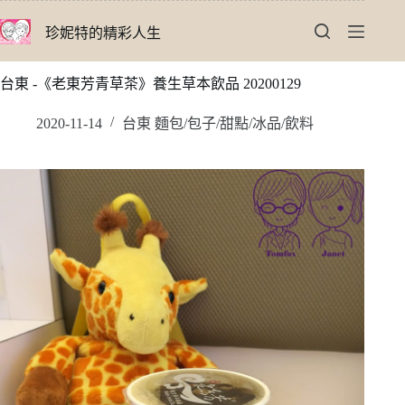
跳
珍妮特的精彩人生
至
主
要
台東 -《老東芳青草茶》養生草本飲品 20200129
內
容
2020-11-14
台東 麵包/包子/甜點/冰品/飲料