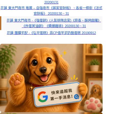
20200131
花蓮 東大門夜市 推薦 – 自強夜市《蔣家官財板》、各省一條街《法式
官財板》 20200130、31
花蓮 東大門夜市 -《強蛋餅》(人氣排隊店家)《原香‧酥烤麻糬》
《炸蛋蔥油餅》《醬爆雞排》20200130、31
花蓮 團購宅配 -《弘宇蛋糕》高CP值芋泥奶酪蛋糕 20190912