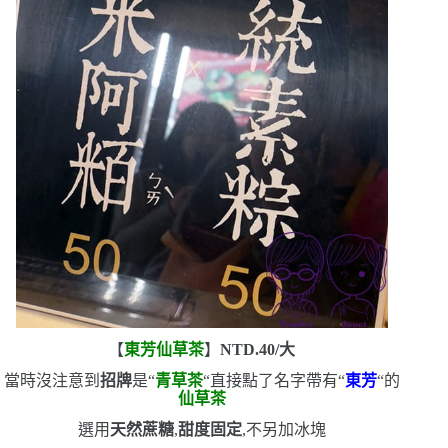
【
東芳仙草茶
】
NTD.40/
大
當時沒注意到
招牌
是
“
青草茶
“
直接點了名字帶有
“
東芳
“
的
仙草茶
選用
天然蔗糖
,
甜度固定
,不另加冰塊