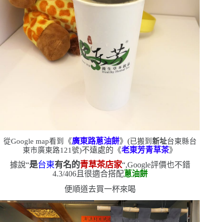
《
廣東路蔥油餅
》
(
從
Google map
看到
已搬到
新址
台東縣台
不遠處的《
老東芳青草茶
》
東市廣東路
121
號
)
是
台東
有名的
青草茶店家
據說
“
“
,
Google
評價也不錯
4.3/406
且很適合搭配
蔥油餅
便順道去買一杯來喝