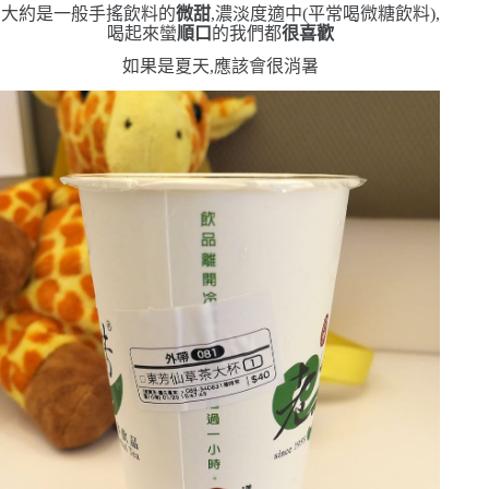
大約是一般手搖飲料的
微甜
,濃淡度適中
(
平常喝微糖飲料
)
,
喝起來蠻
順口
的
我們都
很喜歡
如果是夏天,應該會很消暑