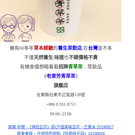
擁有
60
多年
草本經驗
的
養生茶飲店
,在
台灣
並不多
不僅
天然養生
,
味道
也
不錯
價格不貴
有機會還想喝看看
招牌
青草茶
…等飲品
《
老東芳青草茶
》
旗艦店
台東縣台東市正氣路
138
號
+886 8 931 8753
09:00–23:00
屏東 枋寮 -《港伯豆花》高CP值美味豆花、芒果冰 20190827
屏東東城 – 在地特色甜點《阿婆綠豆蒜》20190826