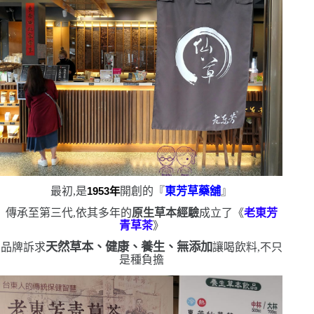
最初,是
1953
年
開創的『
東芳草藥舖
』
傳承至第三代,依其多年的
原生草本經驗
成立了《
老東芳
青草茶
》
天然草本、健康、養生、無添加
品牌訴求
讓喝飲料,不只
是種負擔