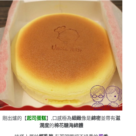
剛出爐的【
起司蛋糕
】,口感極為
細緻
像是
綿密
並帶有
滋
潤度
的
棉花糖海綿體