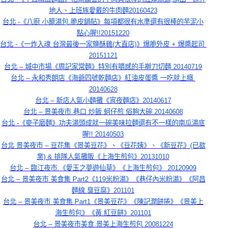
地人、上班族愛戴的牛肉麵20160423
台北 -《八廚 小籠湯包.脆皮鍋貼》每項都很有水準還有很棒的芋泥小
點心喔!!20151220
台北 -《一炸入魂 台灣最後一家鹽酥雞(大直店)》爆脆外皮 + 爆醬起司 
20151121
台北 – 城中市場《周記家常麵》特別有嚼感的手擀刀切麵 20140719
台北 – 永和秀朗店《海爺四號乾麵店》紅油皮蛋醬 一吃就上癮 
20140628
台北 – 新店人氣小麵攤《宵夜麵店》20140617
台北 – 景美夜市.巷口 炒飯 蚵仔煎 俗夠大碗 20140608
台北 -《麥子磨麵》功夫湯頭成就一碗美味拉麵還有不一樣的南瓜湯底
喔!! 20140503
台北 景美夜市 – 豆花集《景美豆花》、《豆花姨》、《新豆花》(已歇
業) & 排隊人氣攤販《上海生煎包》20131010
台北 – 臨江夜市.《愛玉之夢遊仙草》《上海生煎包》 20120909
台北 – 景美夜市 美食集 Part2《119米粉湯》《巷仔內米粉湯》《阿昌
麵線.臭豆腐》201101
台北 – 景美夜市 美食集 Part1《景美豆花》《陳記潤餅捲》《景美上
海生煎包》《黃.紅豆餅》201101
台北 – 景美夜市美食.景美上海生煎包 20081224