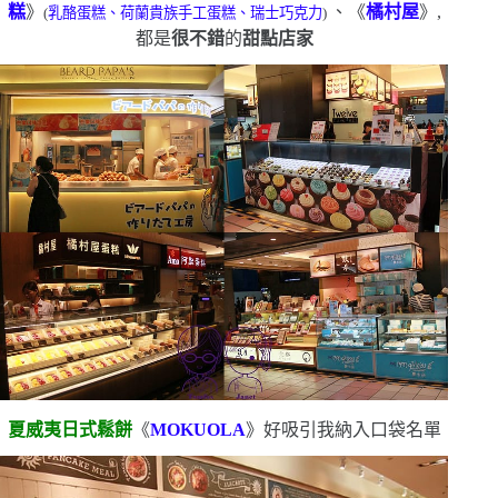
糕
》
、《
橘村屋
》,
(
乳酪蛋糕、荷蘭貴族手工蛋糕、瑞士巧克力
)
都是
很不錯
的
甜點店家
夏威夷日式鬆餅
《
MOKUOLA
》好吸引我
納入口袋名單