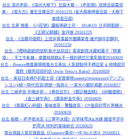
台北 深坑老街 -《深坑大樹下》豆腐大餐、《老街頭》炭燒豆腐霜淇
淋、《張大古》養生豆漿豆花 20161231 (金大鼎串烤香豆腐、大樹下
串燒臭豆腐)
台北 北車 微風 -《小旺號》鐵板捲餅土司、《KUKO》比利時鬆餅、
《王師父餅鋪》金月娘 20161225
台北 -《法蘭司蛋糕》上班這黨事最夯團購美食.維也納牛奶麵包 
20161218
台北 -《櫻桃爺爺烘焙屋/新光站前店》客家創意冰藏和菓子『柿果
燒』、手工牛軋糖、南棗核桃糕&不一樣的德式芒果乳酪塔20160925
台北 – Breeze微風廣場微風台北車站 人氣甜點拌手禮店家 & 排隊起司
蛋糕《徹思叔叔的店 Uncle Tetsu’s Bake》20160828
台北 – 來自日本神戶的起士塔《安普蕾修sweets/Impression(アンプレ
シヨン)(統一時代百貨/原統一阪急)》一家大小都好喜歡 20160827
台北 三峽老街 吃喝走逛 –《勇伯豆花》《鄭記豬血糕》《98雞蛋糕》
《金三峽牛角》《康喜軒金牛角》20160605
台北 -《嘉義紅心粉圓》美味度高、驚豔度高、CP值高的雪片黑糖冰 
20160626
台北 板橋 – 老字號冰店《三豐芋冰城》古早味雪冰&冰磚 雞蛋芋泥牛
奶雪冰 特別的美味組合 20160625
南台灣超人氣珍珠飲品《Queenny葵米(一中 No.8 店)》20160611 