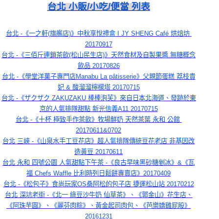
台北 小販/小吃/便當 列表
台北 -《一之軒(旗艦店)》中秋享悅禮盒 I JY SHENG Café 烘焙坊 
20170917
台北 -《三佰斤連鎖茶飲(松山民生店)》天然食材及自製果醬.無糖概念
飲品 20170826
台北 -《學堂洋菓子專門店Manabu La pâtisserie》父親節蛋糕 荔枝貴
妃 & 酸溜溜檸檬塔 20170715
台北 -《ザクザク ZAKUZAKU 棒棒泡芙》來自日本北海道、發跡於東
京的人氣排隊甜點 新光信義A11 20170715
台北 -《十杯 極致手作茶飲》牧場鮮奶 天然茶葉 永和 公館 
20170611&0702
台北 三峽 -《山泉水手工豆花店》超人氣排隊傳統豆花老店 非基因改
造黃豆 20170611
台北 永和 四號公園 人氣甜點下午茶 -《良古早味黑砂糖剉冰》&《瓦
福 Chefs Waffle 比利時列日鬆餅專賣店》20170409
台北 -《松包子》食尚玩家OS桑阿松的包子店 捷運松山站 20170212
台北 深坑老街 -《北一 綠豆沙牛奶 仙草茶》、《郭金山》花生店、
《阿珠芋圓》、《麗芬肉粽》、黃金起司肉包、《芭樂嬌雞屁股》
20161231