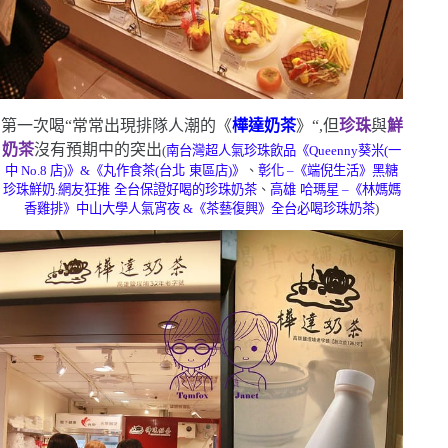
第一次喝
“
常常出現排隊人潮的《
樺達奶茶
》
“
,但
珍珠
與
鮮
奶茶
沒有預期中的突出
(
南台灣超人氣珍珠飲品《
Queenny
葵米
(
一
中
No.8
店
)
》
&
《丸作食茶
(
台
北
東區店
)
》
、
彰化
–
《端倪
生活》黑糖
珍珠鮮奶.網友狂推
全台保證好喝的珍珠奶茶
、
高雄
哈瑪星
–
《林媽媽
香雞排》中山大學人氣宵夜
&
《茶藝復興》全台必喝珍珠奶茶
)