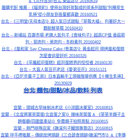
&《丸作食茶(台北 東區店)》20160619
團購宅配 推薦 -《貓茶町》使用台灣好茶製成的茶系列甜點”包種茶生
乳捲”從小朋友到長輩都喜歡 20160521
台北 -《三明堂(天母本店)》超人氣日式甜點「草莓大福」,包著好大一
顆新鮮草莓 20160410
台北 – 新埔站 百壽市場 老牌人氣包子《食味包子》超高CP值 香菇筍
包、筍肉包、蔥肉包、冬粉素包 20160402
台北 -《風和家 Say Cheese Cake (景美店)》黃金起司 現烤風和蛋糕
怎麼會這麼好吃 20160326
台北 -《孚羅起司蛋糕》起司蛋糕界的佼佼者 20160130
台北 – 大直人氣豆花老店《愛弟豆花》20151121
台北 -《亞尼克菓子工房》日本直輸手工現做限量供應【十勝生乳捲】
20130929
台北 麵包/甜點/冰品/飲料 列表
宜蘭 – 頭城古早味剉冰老店《小涼園冰果室》20160815
宜蘭 -《北宜將軍茶葉蛋(北宜蛋之家)》辣味茶葉蛋 & 《笑笑羊親子主
題餐廳(四圍堡車站)》免費親子拍照景點 20160815
宜蘭 – 熱門排隊店家《礁溪包子鰻頭專賣店》20160815
宜蘭 拌手禮推薦 – 傳統炭烤燒餅《三合蔬食燒餅(礁溪門市)》&《李傳