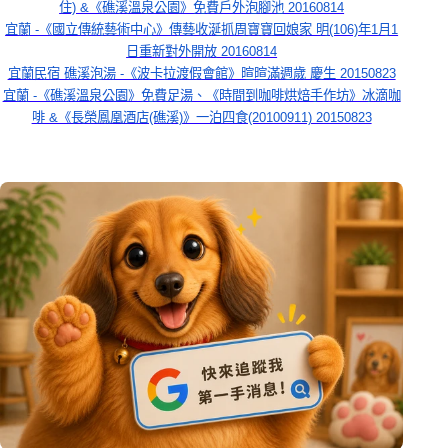
住) &《礁溪溫泉公園》免費戶外泡腳池 20160814
宜蘭 -《國立傳統藝術中心》傳藝收涎抓周寶寶回娘家 明(106)年1月1
日重新對外開放 20160814
宜蘭民宿 礁溪泡湯 -《波卡拉渡假會館》暄暄滿週歲 慶生 20150823
宜蘭 -《礁溪溫泉公園》免費足湯、《時間到咖啡烘焙手作坊》冰滴咖
啡 &《長榮鳳凰酒店(礁溪)》一泊四食(20100911) 20150823