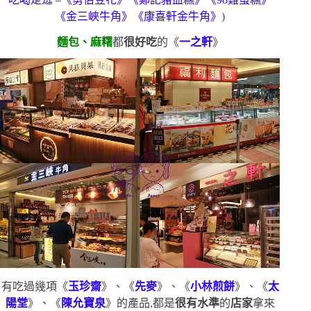
《金三峽牛角》《康喜軒金牛角》
)
麵包、麻糬
都
很好吃
的《
一之軒
》
有吃過幾項《
玉珍齋
》、《
先麥
》、《
小林煎餅
》、《
太
陽堂
》、《
陳允寶泉
》的產品,都是
很有水準
的
店家
拿來