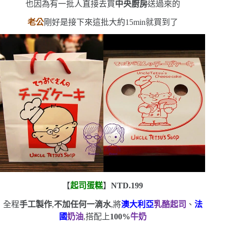
也因為有一批人直接去買
中央廚房
送過來的
老公
剛好是接下來這批
大約
15min
就買到了
【
起司蛋糕
】
NTD.199
全程
手工製作
,
不加任何一滴水
,將
澳大利亞
乳酪起司
、
法
國
奶油
,搭配上
100%
牛奶