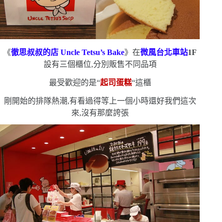
《
徹思叔叔的店
Uncle Tetsu’s Bake
》在
微風台北車站
1F
設有三個櫃位,分別販售不同品項
最受歡迎的是
“
起司蛋糕
“
這櫃
剛開始的排隊熱潮,有看過得等上一個小時
還好我們這次
來,沒有那麼誇張