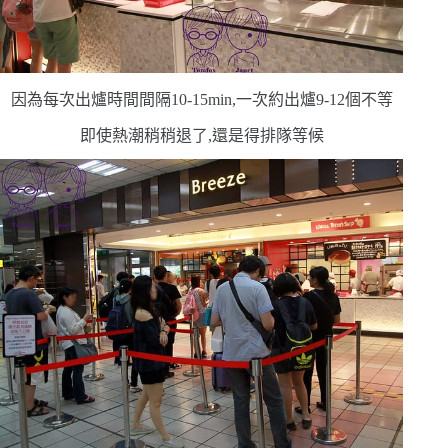
因為每次出爐時間間隔
10-15min
,一次約出爐
9-12
個不等
即使熱潮稍稍退了,還是得排隊等候