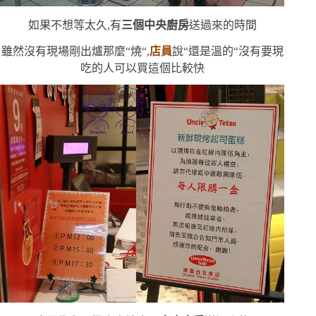
如果不想等太久,有
三個中央廚房
送過來的時間
雖然沒有現場剛出爐那麼
“
燒
“
,
店員
說
“
還是溫的
“
沒有要現
吃的人可以買這個比較快