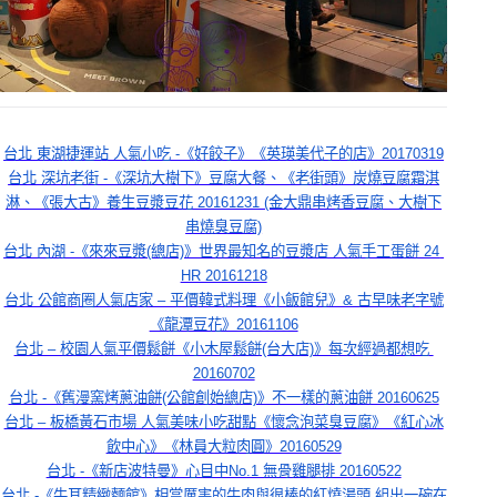
台北 東湖捷運站 人氣小吃 -《好餃子》《英瑛美代子的店》20170319
台北 深坑老街 -《深坑大樹下》豆腐大餐、《老街頭》炭燒豆腐霜淇
淋、《張大古》養生豆漿豆花 20161231 (金大鼎串烤香豆腐、大樹下
串燒臭豆腐)
台北 內湖 -《來來豆漿(總店)》世界最知名的豆漿店 人氣手工蛋餅 24 
HR 20161218
台北 公館商圈人氣店家 – 平價韓式料理《小飯館兒》& 古早味老字號
《龍潭豆花》20161106
台北 – 校園人氣平價鬆餅《小木屋鬆餅(台大店)》每次經過都想吃 
20160702
台北 -《舊漫窯烤蔥油餅(公館創始總店)》不一樣的蔥油餅 20160625
台北 – 板橋黃石市場 人氣美味小吃甜點《懷念泡菜臭豆腐》《紅心冰
飲中心》《林員大粒肉圓》20160529
台北 -《新店波特曼》心目中No.1 無骨雞腿排 20160522
台北 -《牛耳精緻麵館》相當厲害的牛肉與很棒的紅燒湯頭,組出一碗在