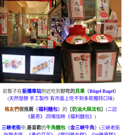
前暫子在
板橋車站
附近吃到
好吃的
貝果
《
Bügel Bagel
》
(
天然發酵
手工製作
有市面上吃不到多款獨特口味
)
格友們
很推薦
《
福利麵包
》的【
奶油大蒜法包
】
(
二訪
《藝奇》.同場加映《福利麵包》
)
三峽老街
中,
最喜歡
的
牛角麵包
《
金三峽牛角
》
(
三峽老街
吃喝走逛
–
《勇伯豆花》《鄭記豬血糕》《
98
雞蛋糕》