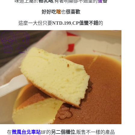
味道上屬於
輕乳略
,有著明顯卻不過重的
蛋
香
好好吃
暄
也
很喜歡
這麼一大份只要
NTD.199
,
CP
值蠻不錯
的
在
微風台北車站
1F
的
另二個櫃位
,販售不一樣的產品