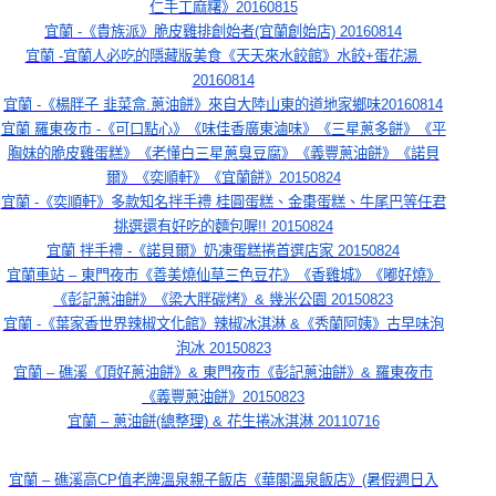
仁手工麻糬》20160815
宜蘭 -《貴族派》脆皮雞排創始者(宜蘭創始店) 20160814
宜蘭 -宜蘭人必吃的隱藏版美食《天天來水餃館》水餃+蛋花湯 
20160814
宜蘭 -《楊胖子 韭菜盒.蔥油餅》來自大陸山東的道地家鄉味20160814
宜蘭 羅東夜市 -《可口點心》《味佳香廣東滷味》《三星蔥多餅》《平
胸妹的脆皮雞蛋糕》《老懂白三星蔥臭豆腐》《義豐蔥油餅》《諾貝
爾》《奕順軒》《宜蘭餅》20150824
宜蘭 -《奕順軒》多款知名拌手禮 桂圓蛋糕、金棗蛋糕、牛尾巴等任君
挑選還有好吃的麵包喔!! 20150824
宜蘭 拌手禮 -《諾貝爾》奶凍蛋糕捲首選店家 20150824
宜蘭車站 – 東門夜市《善美燒仙草三色豆花》《香雞城》《嘟好燒》
《彭記蔥油餅》《梁大胖碳烤》& 幾米公園 20150823
宜蘭 -《葉家香世界辣椒文化館》辣椒冰淇淋 &《秀蘭阿姨》古早味泡
泡冰 20150823
宜蘭 – 礁溪《頂好蔥油餅》& 東門夜市《彭記蔥油餅》& 羅東夜市
《義豐蔥油餅》20150823
宜蘭 – 蔥油餅(總整理) & 花生捲冰淇淋 20110716
宜蘭 – 礁溪高CP值老牌溫泉親子飯店《華閣溫泉飯店》(暑假週日入