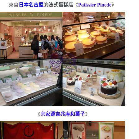
來自
日本名古屋
的
法式蛋糕店
《
Patissier Pinede
》
《
宗家源吉兆庵和菓子
》