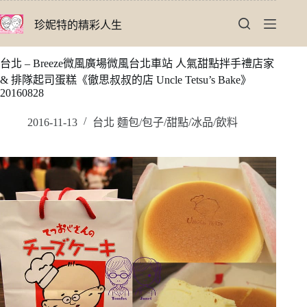
跳
珍妮特的精彩人生
至
主
要
台北 – Breeze微風廣場微風台北車站 人氣甜點拌手禮店家
內
& 排隊起司蛋糕《徹思叔叔的店 Uncle Tetsu’s Bake》
容
20160828
2016-11-13
台北 麵包/包子/甜點/冰品/飲料