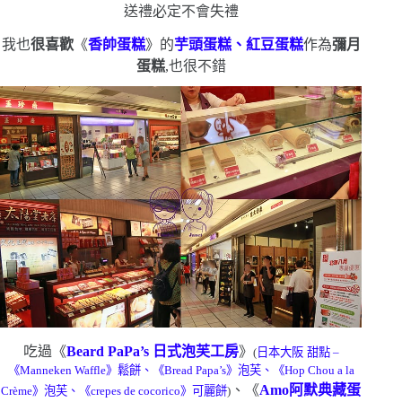
送禮必定不會失禮
我也
很喜歡
《
香帥蛋糕
》的
芋頭蛋糕、紅豆蛋糕
作為
彌月
蛋糕
,也很不錯
吃過《
Beard PaPa’s
日式泡芙工房
》
(
日本大阪
甜點
–
《
Manneken Waffle
》鬆餅、《
Bread Papa’s
》泡芙、《
Hop Chou a la
、《
Amo
阿默典藏蛋
Crème
》泡芙、《
crepes de cocorico
》可麗餅
)