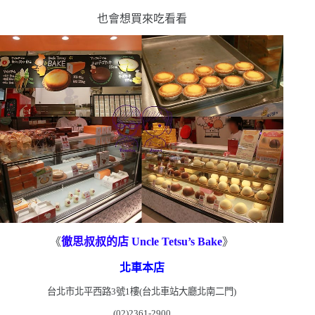
也會想買來吃看看
《
徹思叔叔的店
Uncle Tetsu’s Bake
》
北車本店
台北市北平西路
3
號
1
樓
(
台北車站大廳北南二門
)
(02)2361-2900