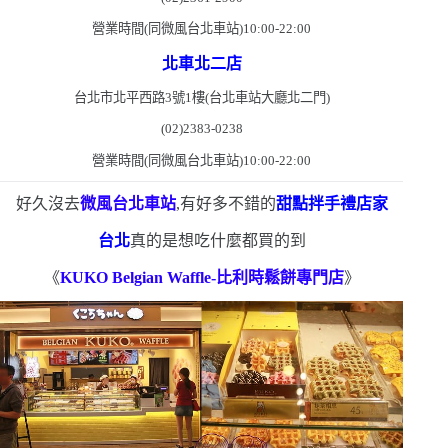
營業時間
(
同微風台北車站
)10:00-22:00
北車北二店
台北市北平西路
3
號
1
樓
(
台北車站大廳北二門
)
(02)2383-0238
營業時間
(
同微風台北車站
)10:00-22:00
好久沒去
微風台北車站
,有好多不錯的
甜點拌手禮店家
台北
真的是想吃什麼都買的到
《
KUKO Belgian Waffle-
比利時鬆餅專門店
》