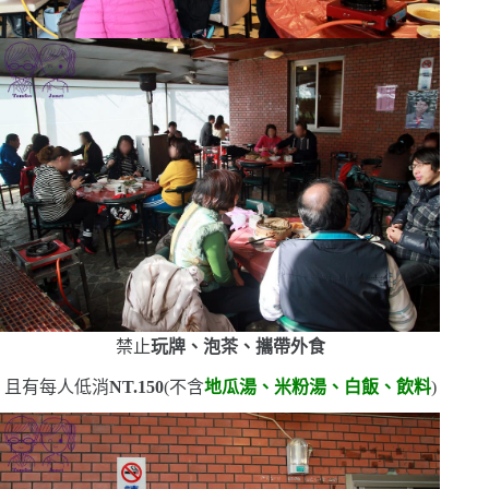
禁止
玩牌、泡茶、攜帶外食
且有每人低消
NT.150
(
不含
地瓜湯、米粉湯、白飯、飲料
)