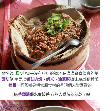
雖名為
“
糕
“
,但幾乎沒有粉料的調合,是滿滿貨真價實的
芋
頭
切條
,主要以
香菇肉燥、蝦米、油蔥酥
調味,底部還撲著
荷葉
一同蒸煮
是相當原食材的呈現
個人蠻喜歡的
不過
芋頭籤
保水度較差
,有些人覺得稍稍乾了點