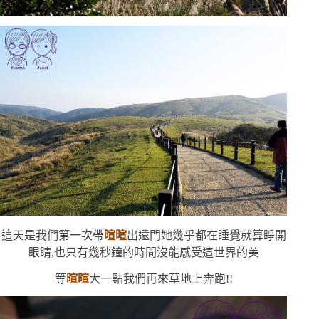
這天是我們第一次帶
暄暄
出遠門
她幾乎都在睡覺
就算睜開
眼睛,也只有幾秒鐘的時間
沒能感受這世界的美
等
暄暄
大一點
我們再來草地上奔跑!!