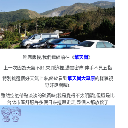
吃完飯後,我們繼續前往《
擎天崗
》
上一次因為天氣不好,來到這裡,濃雲密佈,伸手不見五指
特別挑選個好天氣上來,終於看到
擎天崗大草原
的樣貌
視
野好遼闊喔!!
雖然空氣帶點淡淡的硫黃味
(
我是覺得不太明顯
)
,但還是比
台北市區舒服許多
假日來這邊走走,整個人都放鬆了