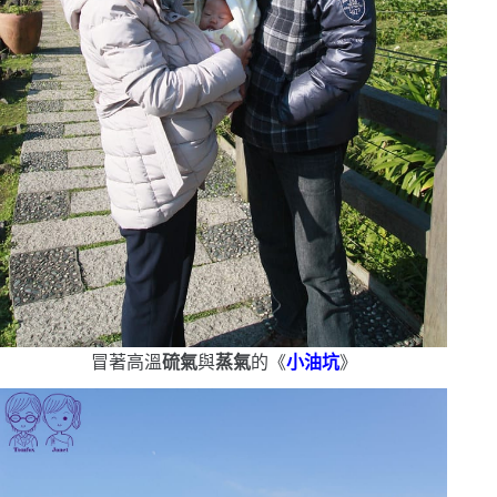
冒著高溫
硫氣
與
蒸氣
的《
小油坑
》