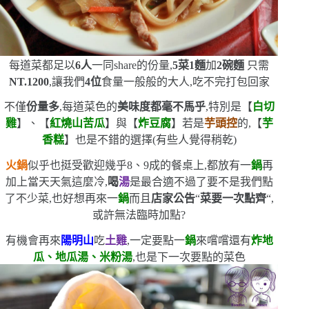
每道菜都足以
6
人
一同
share
的份量,
5
菜
1
麵
加
2
碗麵
只需
NT.1200
,讓我們
4
位
食量一般般的大人,吃不完打包回家
不僅
份量多
,每道菜色的
美味度都毫不馬乎
,特別是【
白切
雞
】、【
紅燒山苦瓜
】與【
炸豆腐
】
若是
芋頭控
的,【
芋
香糕
】也是不錯的選擇
(
有些人覺得稍乾
)
火鍋
似乎也挺受歡迎
幾乎
8
、
9
成的餐桌上,都放有一
鍋
再
加上當天天氣這麼冷,
喝
湯
是最合適不過了
要不是我們點
了不少菜,也好想再來一
鍋
而且
店家公告
“
菜要一次點齊
“
,
或許無法臨時加點?
有機會再來
陽明山
吃
土雞
,一定要點一
鍋
來嚐嚐
還有
炸地
瓜、地瓜湯、米粉湯
,也是下一次要點的菜色