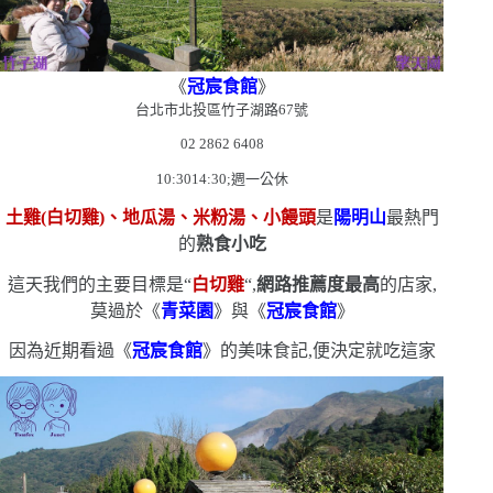
《
冠宸食館
》
台北市北投區竹子湖路
67
號
02 2862 6408
10
:
3014
:
30
;週一公休
土雞
(
白切雞
)
、地瓜湯、米粉湯、小饅頭
是
陽明山
最熱門
的
熟食小吃
這天我們的主要目標是
“
白切雞
“
,
網路推薦度最高
的店家,
莫過於《
青菜園
》與《
冠宸食館
》
因為近期看過《
冠宸食館
》的美味食記,便決定就吃這家