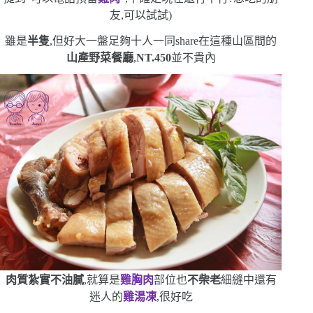
友,可以試試
)
雖是
半隻
,但好大一盤
足夠十人一同
share
在這種山區間的
山產野菜餐廳
,
NT.450
並不貴內
肉質紮實不油膩
,就算是
雞胸肉
部位也
不柴老
細縫中還有
迷人的
雞湯凍
,很好吃