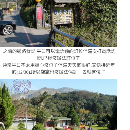
之前的網路食記,平日可以電話預約訂位
但這次打電話詢
問,已經沒辦法訂位了
通常平日不太用擔心沒位子
但這天天氣很好,又快接近年
底
(12/30)
,所以
店家
也沒辦法保証一去就有位子