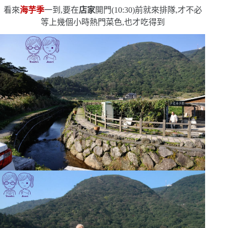
看來
海芋季
一到,要在
店家
開門
(10
:
30)
前就來排隊,才不必
等上幾個小時
熱門菜色,也才吃得到