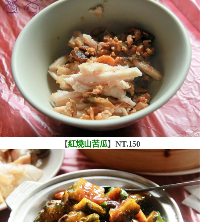
【
紅燒山苦瓜
】
NT.150