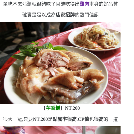
單吃不需沾醬就很夠味了
且能吃得出
雞肉
本身的好品質
確實是足以成為
店家招牌
的熱門佳餚
【
芋香糕
】
NT.200
很大一籠,只要
NT.200
是
點餐率很高
,
CP
值
也
很高
的一道