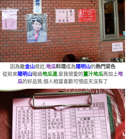
因為離
金山
很近,
地瓜
料理
成為
陽明山
的
熱門菜色
從前來
陽明山
喝過
地瓜湯
,是我很愛的
薑汁地瓜
再加上
地
瓜
的好品質,個人相當喜歡
可惜這天沒有了