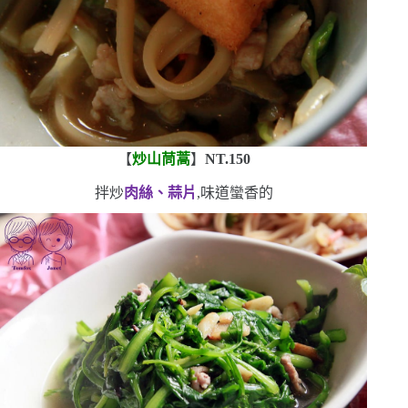
【
炒山茼蒿
】
NT.150
拌炒
肉絲、蒜片
,味道蠻香的