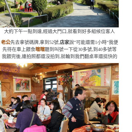
大約下午一點到達,經過大門口,就看到好多組候位客人
老公
先去拿號碼牌,拿到
52
號,
店家
說
“
可能還需
1
小時
“
我便
先待在車上餵食
暄暄
聽到叫號一下從
30
多號,到
40
多號
等
我餵完後,連拍照都還沒拍到,就輪到我們
翻桌率還挺快的