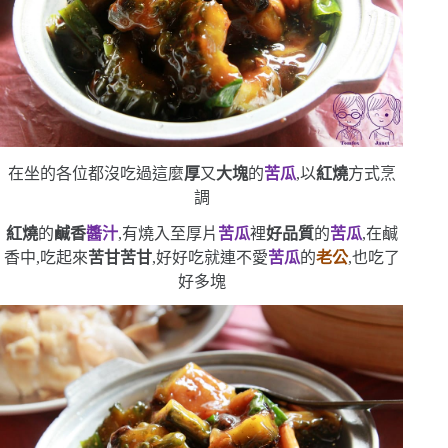
在坐的各位都沒吃過這麼
厚
又
大塊
的
苦瓜
,以
紅燒
方式烹
調
紅燒
的
鹹香
醬汁
,有燒入至厚片
苦瓜
裡
好品質
的
苦瓜
,在鹹
香中,吃起來
苦甘苦甘
,好好吃
就連不愛
苦瓜
的
老公
,也吃了
好多塊