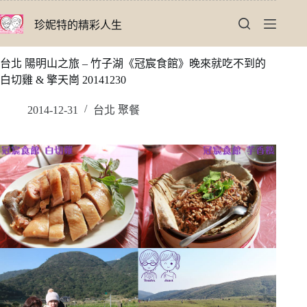
跳
珍妮特的精彩人生
至
主
要
台北 陽明山之旅 – 竹子湖《冠宸食館》晚來就吃不到的
內
白切雞 & 擎天崗 20141230
容
2014-12-31
台北 聚餐