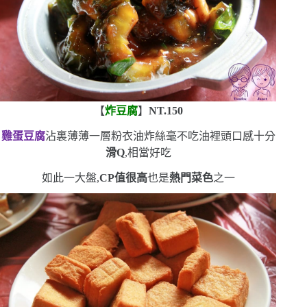
【
炸豆腐
】
NT.150
雞蛋豆腐
沾裏薄薄一層粉衣油炸
絲毫不吃油
裡頭口感十分
滑
Q
,相當好吃
如此一大盤,
CP
值很高
也是
熱門菜色
之一