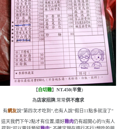
【
白切雞
】
NT.450
(
半隻
)
為
店家招牌
,常常
供不應求
有
網友
說
“
第四次才吃到
“
,也有人說
“
假日
11
點多就沒了
“
這天我們下午
2
點才有位置,還好
雞肉
仍有
超開心的!!
(
有人
提到
“
可以電話預留
雞肉
“
,不確定現在還行不行?想吃的朋