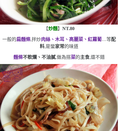
【
炒麵
】
NT.80
一般的
扁麵條
,拌炒
肉絲、木耳、高麗菜、紅蘿蔔
…等
配
料
,是蠻
家常
的味道
麵條
不軟爛、不油膩
,做為搭
菜
的
主食
,還不錯