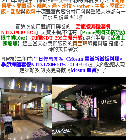
2015
年,跟同事們來吃過一次
一千初的價格
,就可吃到
開胃
果醋、開胃菜、麵包、湯、沙拉、
sorbet
、主餐
、季節炒
飯、甜點
與
飲料
十項豐富內容
食材用料與整體美味都有一
定水準,份量也很多
而這次使用
愛評口碑卷
的
「
活龍蝦海陸套餐
NTD.1980+10%
」是
雙主餐
,不僅有【
Prime
美國安格斯肋
眼牛排
10oz
】
(
加價
NDT. 399
主餐升級
)
,還有
半隻
【
活波士
頓龍蝦
】
經由當天為我們服務的
黃至瑋
師傅
料理,是個很
棒的美食饗宴
相較於二年前
(
生日優惠餐廳《
Mosun
墨賞新鐵板料理
》
季節海陸套餐
NTD.1280+10%
20150329
)
,這次的整體表現
進步好多
,讓我
更喜歡
《
Mosun
墨賞
》了