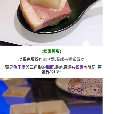
【
松露蒸蛋
】
以
褐色蛋殼
作為容器,看起來相當費功
上頭是
魚子醬
與
三角形
的
鵝肝
,最底層還有
松露
可說是
“
蒸
蛋界
的
LV
“