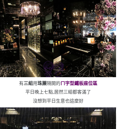
有
三組
用
珠簾
隔開的
ㄇ字型鐵板座位區
平日晚上七點,居然三組都客滿了
沒想到平日生意也這麼好