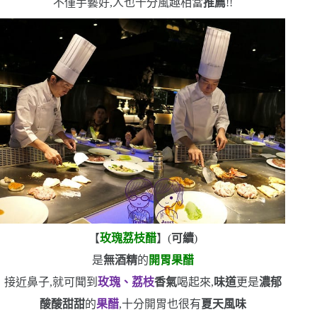
不僅手藝好,人也十分風趣
相當
推薦
!!
【
玫瑰荔枝醋
】
(
可續
)
是
無酒精
的
開胃果醋
接近鼻子,就可聞到
玫瑰、荔枝
香氣
喝起來,
味道
更是
濃郁
酸酸甜甜
的
果醋
,十分開胃
也很有
夏天風味