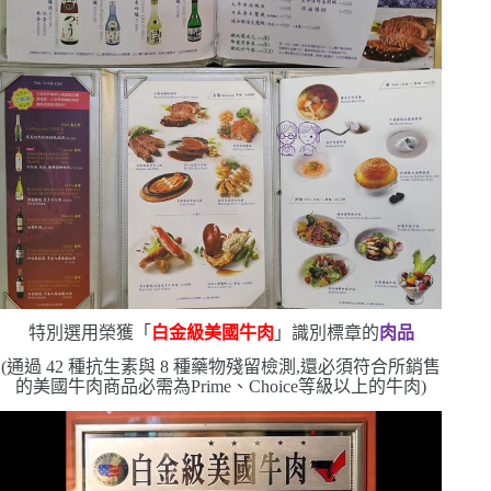
特別選用榮獲「
白金級美國牛肉
」識別標章的
肉品
(
通過
42
種抗生素與
8
種藥物殘留檢測,還必須符合所銷售
的美國牛肉商品必需為
Prime
、
Choice
等級以上的牛肉
)