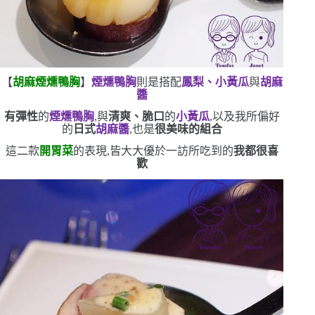
【
胡麻煙燻鴨胸
】
煙燻鴨胸
則是搭配
鳳梨、小黃瓜
與
胡麻
醬
有彈性
的
煙燻鴨胸
,與
清爽、脆口
的
小黃瓜
,以及我所偏好
的
日式
胡麻醬
,也是
很美味的組合
這二款
開胃菜
的表現,皆大大優於一訪所吃到的
我都很喜
歡