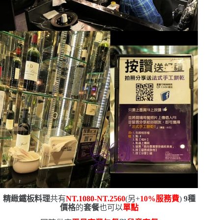
精緻鐵板料理
共有
NT.1080-NT.2560
(
另
+
10%
服務費
)
9
種
價格
的
套餐
也可以
單點