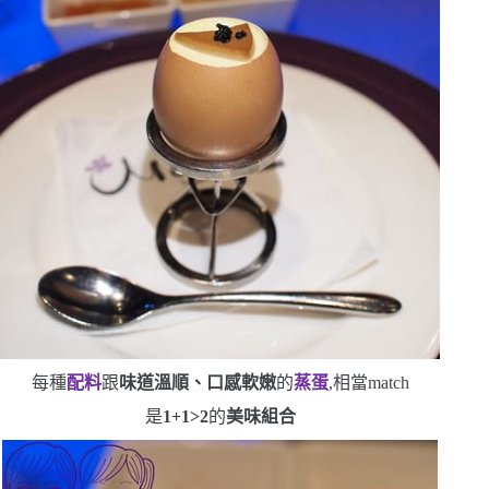
每種
配料
跟
味道溫順、口感軟嫩
的
蒸蛋
,相當
match
是
1+1>2
的
美味組合