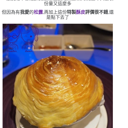
份量又這麼多
但因為有
我愛
的
松露
,再加上這份
特製
酥皮
評價很不錯
,還
是點下去了