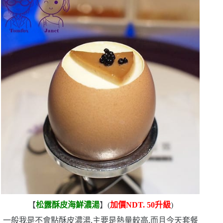
【
松露酥皮海鮮濃湯
】
(
加價
NDT. 50
升級
)
一般我是不會點酥皮濃湯,主要是熱量較高,而且今天套餐