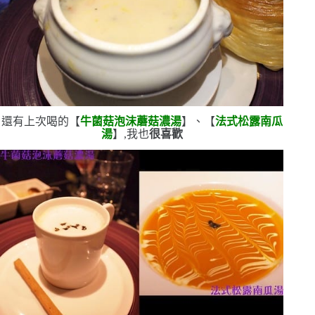
還有上次喝的【
牛菌菇泡沫蘑菇濃湯
】、【
法式松露南瓜
湯
】,我也
很喜歡