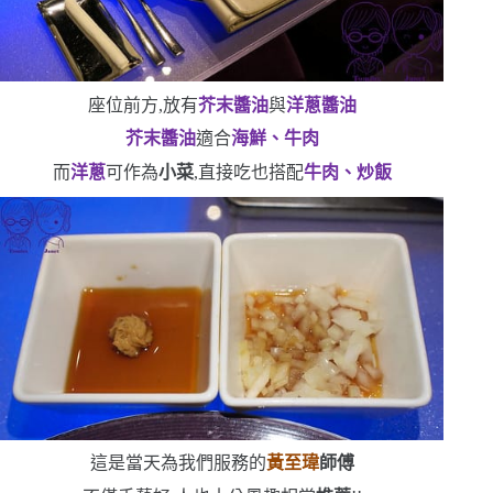
座位前方,放有
芥末醬油
與
洋蔥醬油
芥末醬油
適合
海鮮、牛肉
而
洋蔥
可作為
小菜
,直接吃
也搭配
牛肉、炒飯
這是當天為我們服務的
黃至瑋
師傅