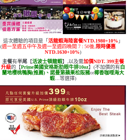
這次體驗的項目是「
活龍蝦海陸套餐
NTD.1980+10%
」
(
週一至週五中午及週一至週四晚間
7 : 50
後,
限時優惠
NTD.1630+10%
)
主餐
有
半尾
【
活波士頓龍蝦
】,以及需
加價
NDT. 399
主餐
升級
的【
Prime
美國安格斯肋眼牛排
10oz
】
(
不加價的有
白
蘭地櫻桃鴨胸
(
推薦
)
、諾曼第蘋果松阪豬
or
椰香咖哩海大
蝦
…等選擇
)