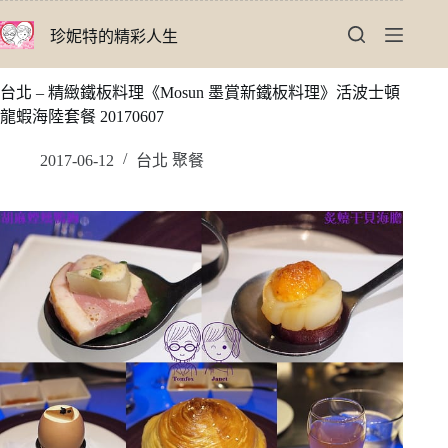
跳
珍妮特的精彩人生
至
主
要
台北 – 精緻鐵板料理《Mosun 墨賞新鐵板料理》活波士頓
內
龍蝦海陸套餐 20170607
容
2017-06-12
台北 聚餐