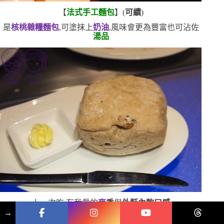
【
法式手工麵包
】
(
可續
)
是
核桃雜糧麵包
,可塗抹上
奶油
,風味會更為豐富
也可沾佐
湯品
上一次吃,有我愛的
麥
香
與
外酥內軟口感
→
但這次實在吃太慢了
放到冷掉,就覺得一般般