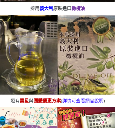
採用
義大利
原裝進口
橄欖油
還有
壽星
與
團體優惠方案
(
詳情可查看網官說明
)