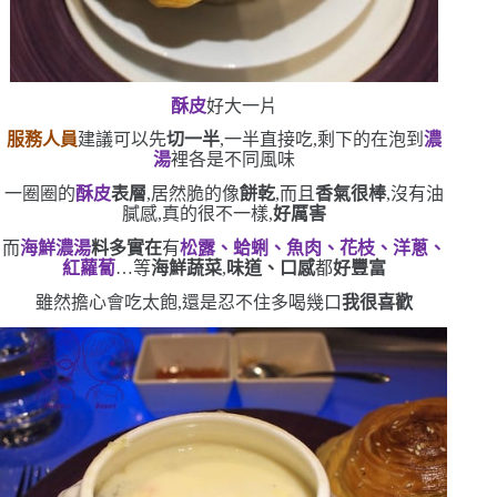
酥皮
好大一片
服務人員
建議可以先
切一半
,一半直接吃,剩下的在泡到
濃
湯
裡
各是不同風味
一圈圈的
酥皮
表層
,居然脆的像
餅乾
,而且
香氣很棒
,沒有油
膩感,真的很不一樣,
好厲害
而
海鮮濃湯
料多實在
有
松露、蛤蜊、魚肉、花枝、洋蔥、
紅蘿蔔
…等
海鮮蔬菜
,
味道、口感
都
好豐富
雖然擔心會吃太飽,還是忍不住多喝幾口
我很喜歡