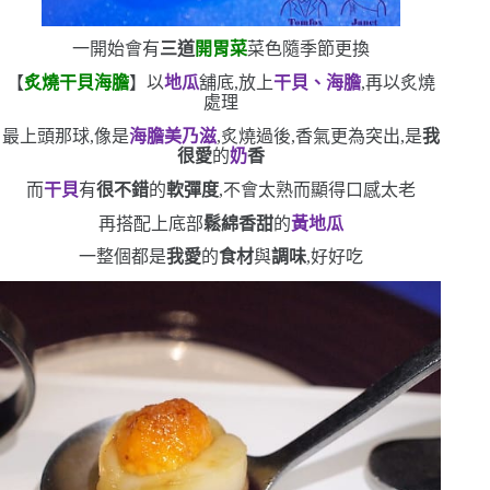
一開始會有
三道
開胃菜
菜色隨季節更換
【
炙燒干貝海膽
】以
地瓜
舖底,放上
干貝、海膽
,再以炙燒
處理
最上頭那球,像是
海膽美乃滋
,炙燒過後,香氣更為突出,是
我
很愛
的
奶
香
而
干貝
有
很不錯
的
軟彈度
,不會太熟而顯得口感太老
再搭配上底部
鬆綿香甜
的
黃地瓜
一整個都是
我愛
的
食材
與
調味
,好好吃