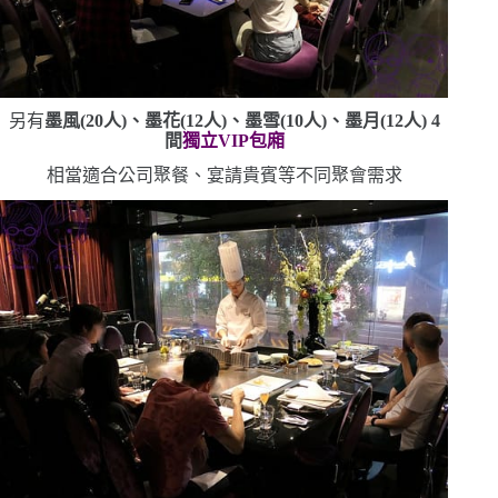
另有
墨風
(20
人
)
、墨花
(12
人
)
、墨雪
(10
人
)
、墨月
(12
人
) 4
間
獨立
VIP
包廂
相當適合公司聚餐、宴請貴賓等不同聚會需求