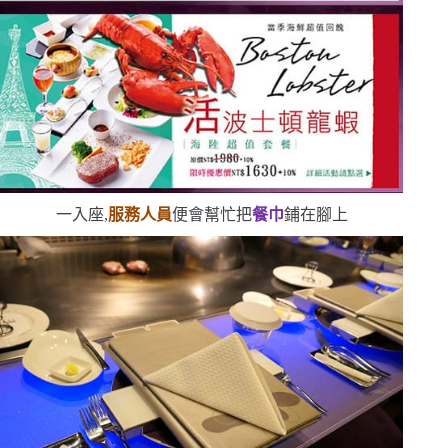
一入座,
服務人員
便會幫忙把
餐巾
鋪在腳上