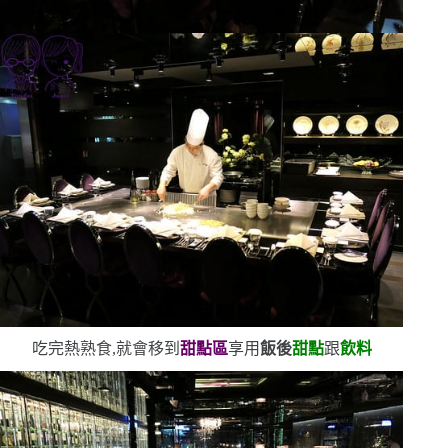
吃完熱熟食,就會移到
甜點區
享用
飯後
甜點
跟
飲料