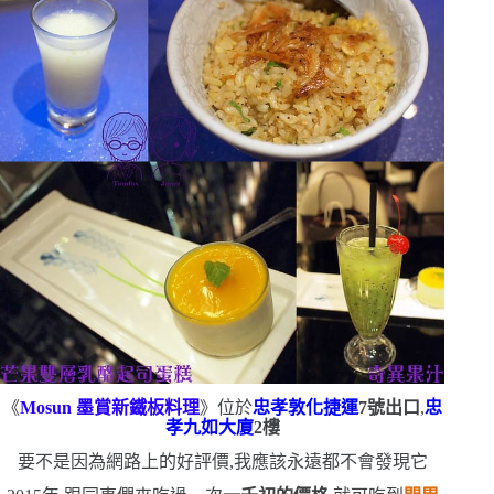
《
Mosun
墨賞新鐵板料理
》位於
忠孝敦化捷運
7
號出口
,
忠
孝九如大廈
2
樓
要不是因為網路上的好評價,我應該永遠都不會發現它