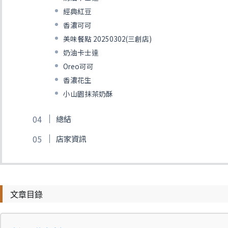
經典紅豆
香濃可可
美味餐點 20250302(三創店)
奶油卡士達
Oreo可可
香濃花生
小山園抹茶奶酥
總結
店家資訊
文章目錄