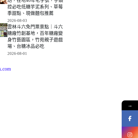
坊，在地40年老字號，芋頭
控必吃低糖芋泥系列、草莓
季甜點、現做麵包推薦
2026-08-03
雲林斗六免門票景點｜斗六
糖廠竹創基地，百年糖廠變
身竹藝園區，竹苑親子遊戲
場、台糖冰品必吃
2026-08-01
k.com
→