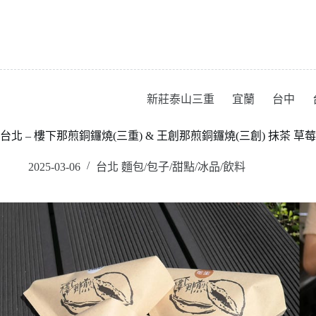
跳
至
主
要
內
容
新莊泰山三重
宜蘭
台中
台北 – 樓下那煎銅鑼燒(三重) & 王創那煎銅鑼燒(三創) 抹茶 草
2025-03-06
台北 麵包/包子/甜點/冰品/飲料