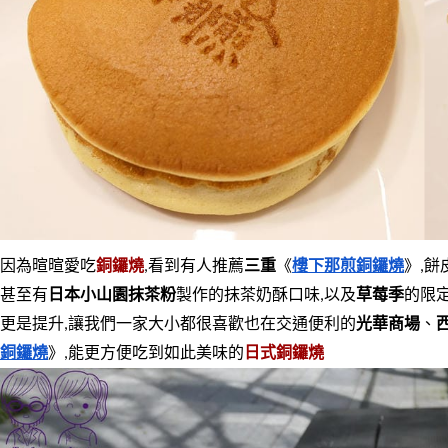
因為暄暄愛吃
銅鑼燒
,看到有人推薦
三重
《
樓下那煎銅鑼燒
》,
甚至有
日本小山園抹茶粉
製作的抹茶奶酥口味,以及
草莓季
的限
更是提升,讓我們一家大小都很喜歡也在交通便利的
光華商場
、
銅鑼燒
》,能更方便吃到如此美味的
日式銅鑼燒