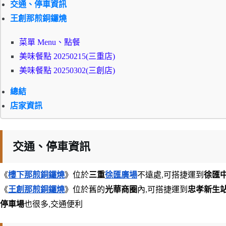
交通、停車資訊
王創那煎銅鑼燒
菜單 Menu、點餐
美味餐點 20250215(三重店)
美味餐點 20250302(三創店)
總結
店家資訊
交通、停車資訊
《
樓下那煎銅鑼燒
》位於
三重
徐匯廣場
不遠處,可搭捷運到
徐匯
《
王創那煎銅鑼燒
》位於舊的
光華商圈
內,可搭捷運到
忠孝新生
停車場
也很多,交通便利