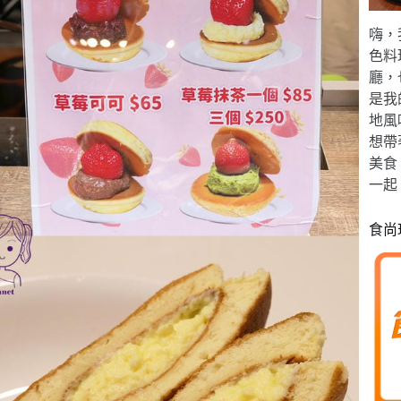
嗨，
色料
廳，
是我
地風
想帶
美食
一起
食尚