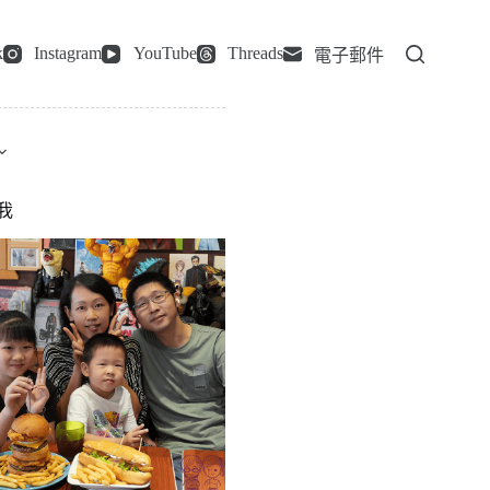
k
Instagram
YouTube
Threads
電子郵件
我