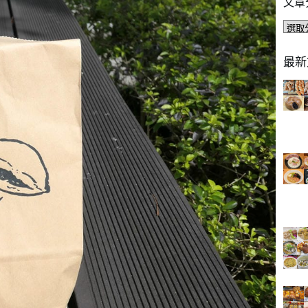
文章
文
章
分
最新
類