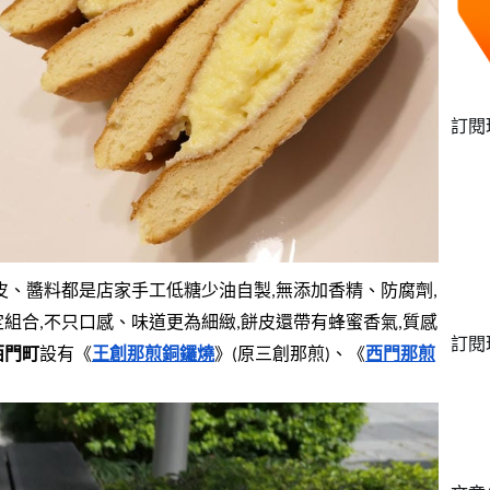
訂閱
餅皮、醬料都是店家手工低糖少油自製,無添加香精、防腐劑,
定組合,不只口感、味道更為細緻,餅皮還帶有蜂蜜香氣,質感
訂閱
西門町
設有《
王創那煎銅鑼燒
》(原三創那煎)、《
西門那煎