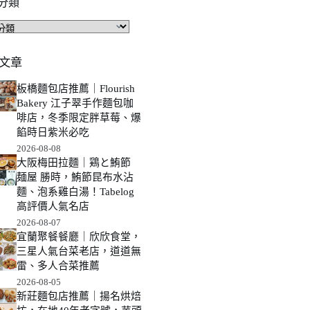
分類
文章
板橋麵包店推薦｜Flourish
Bakery 江子翠手作麵包咖
啡店，冬季限定胖草莓、爆
餡時日紫米必吃
2026-08-08
大阪梅田拉麵｜鶏と鮪節
麺屋 勝時，鮪節昆布水沾
麵、泡系雞白湯！Tabelog
高評價人氣名店
2026-08-07
宜蘭聚餐餐廳｜欣欣食堂，
三星人氣台菜老店，道道無
雷、多人合菜推薦
2026-08-05
新莊麵包店推薦｜揚名烘焙