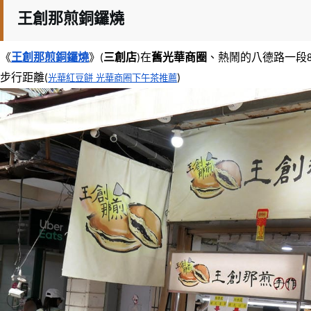
王創那煎銅鑼燒
《
王創那煎銅鑼燒
》(
三創店
)在
舊光華商圈
、熱鬧的八德路一段8
步行距離(
光華紅豆餅 光華商圈下午茶推薦
)