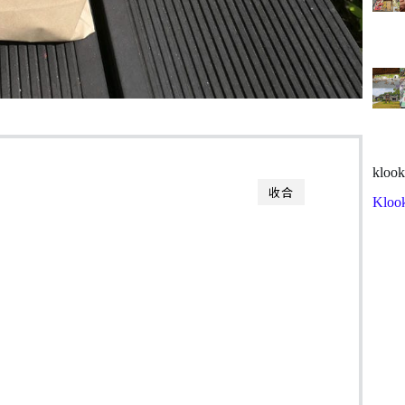
klook
收合
Kloo