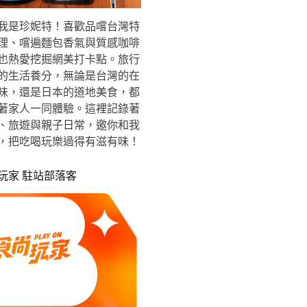
我是珍妮特！喜歡品嚐台灣特
理、嚐遍麵包香氣與質感咖啡
也熱愛挖掘網美打卡點。旅行
的生活養分，無論是台灣的在
味，還是日本的道地美食，都
著家人一同體驗。這裡記錄著
、旅遊與親子日常，邀你和我
，把吃喝玩樂過得有滋有味！
玩家 駐站部落客