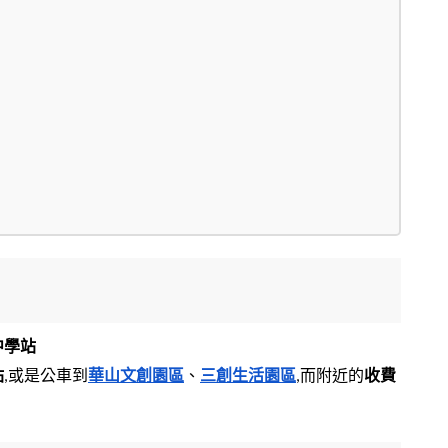
中學站
站
,或是公車到
華山文創園區
、
三創生活園區
,而附近的
收費