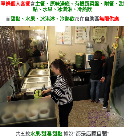
單鍋個人套餐
含
主餐、原味湯底、有機蔬菜盤、附餐、甜
點、水果、冰淇淋、冷熱飲
而
甜點、水果、冰淇淋、冷熱飲
都在
自助區
無限供應
都是
店家自製
共五款
水果
/
甜湯
/
甜點
,據說
“
“