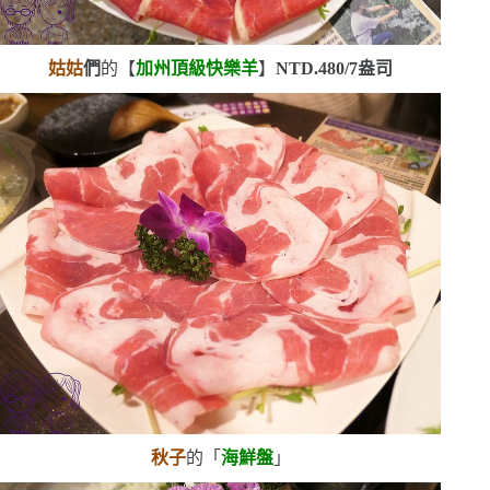
姑姑
們
的【
加州頂級快樂羊
】
NTD.480/7
盎司
秋子
的「
海鮮盤
」