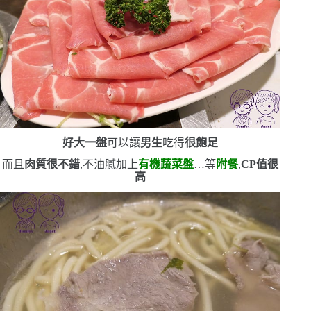
好大一盤
可以讓
男生
吃得
很飽足
而且
肉質很不錯
,不油膩
加上
有機蔬菜盤
…等
附餐
,
CP
值很
高