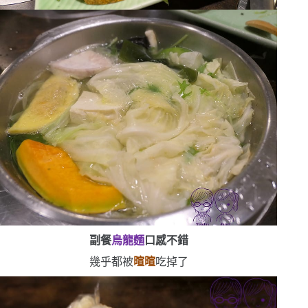
副餐
烏龍麵
口感不錯
幾乎都被
暄暄
吃掉了