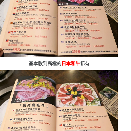
基本款
到
高檔
的
日本和牛
都有