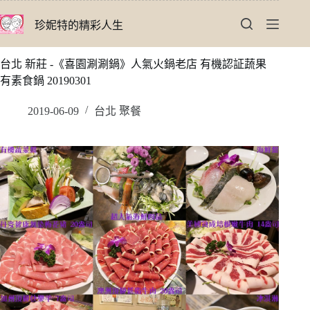
跳
珍妮特的精彩人生
至
主
要
台北 新莊 -《喜園涮涮鍋》人氣火鍋老店 有機認証蔬果
內
有素食鍋 20190301
容
2019-06-09
台北 聚餐