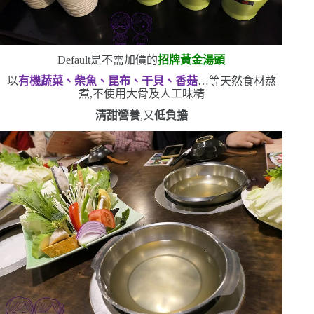
Default
是不需加價的
招牌黃金湯頭
以
有機蔬菜、柴魚、昆布、干貝、香菇
…等天然食材熬
煮,不使用大骨及人工味精
清甜營養
,又
低負擔