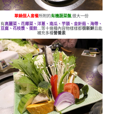
單鍋個人套餐
所附的
有機蔬菜盤
,很大一份
有
高麗菜、花椰菜、洋蔥、南瓜、芋頭、金針菇、海帶、
豆腐、花枝漿、蛋餃
…等十幾種內容物
樣樣都
很新鮮
且能
補充多種
營養素