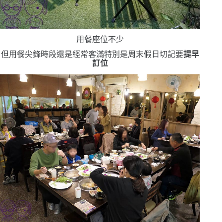
用餐座位不少
但用餐尖鋒時段還是經常客滿
特別是周末假日
切記要
提早
訂位