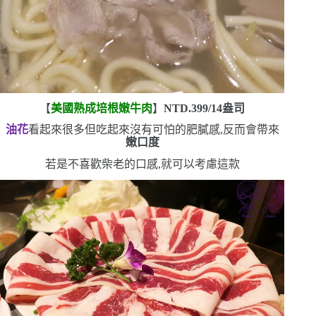
【
美國熟成培根嫩牛肉
】
NTD.399/14
盎司
油花
看起來很多
但吃起來沒有可怕的肥膩感,反而會帶來
嫩口度
若是不喜歡柴老的口感,就可以考慮這款