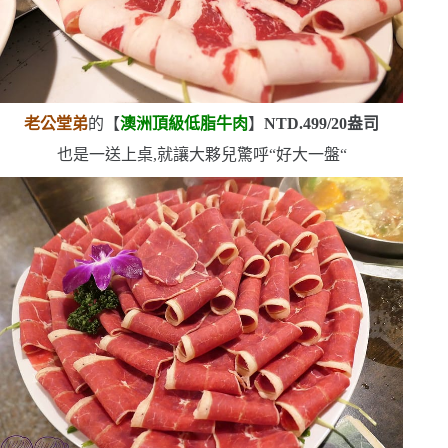
老公堂弟
的【
澳洲頂級低脂牛肉
】
NTD.499/20
盎司
也是一送上桌,就讓大夥兒驚呼
“
好大一盤
“