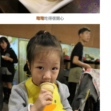
暄暄
吃得很開心