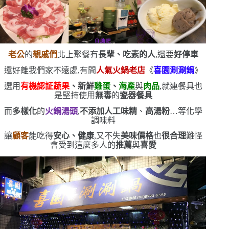
老公
的
親戚們
北上聚餐
有
長輩、吃素的人
,還要
好停車
還好離我們家不遠處,有間
人氣火鍋老店
《
喜園涮涮鍋
》
選用
有機認証蔬果
、新鮮
雞蛋
、
海產
與
肉品
,就連餐具也
是堅持使用
無毒
的
瓷器餐具
而
多樣化
的
火鍋湯頭
,
不添加人工味精
、
高湯粉
…等化學
調味料
讓
顧客
能吃得
安心、健康
,又不失
美味
價格
也
很合理
難怪
會受到這麼多人的
推薦
與
喜愛