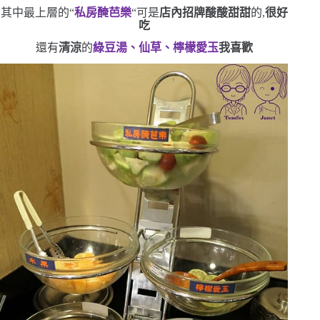
其中最上層的
“
私房醃芭樂
“
可是
店內招牌
酸酸甜甜
的,
很好
吃
還有
清涼
的
綠豆湯、仙草、檸檬愛玉
我喜歡