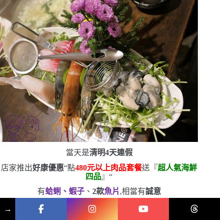
當天是
清明
4
天連假
店家推出
好康優惠
“
點
480
元以上肉品套餐
送『
超人氣海鮮
四品
』
“
有
蛤蜊、蝦子
、
2
款
魚片
,相當有
誠意
→