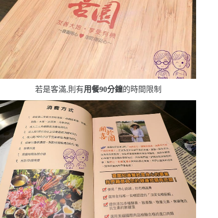
若是客滿,則有
用餐
90
分鐘
的時間限制