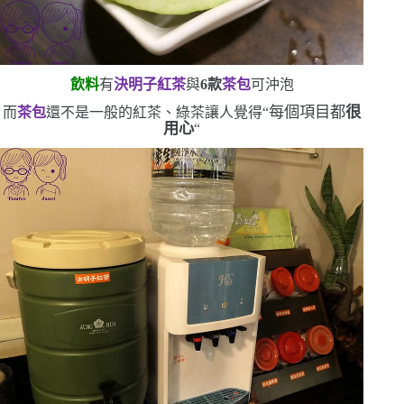
飲料
有
決明子紅茶
與
6
款
茶包
可沖泡
每個項目都
很
而
茶包
還不是一般的紅茶、綠茶
讓人覺得
“
用心
“