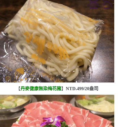
【
丹麥健康無染梅花豬
】
NTD.499/20
盎司