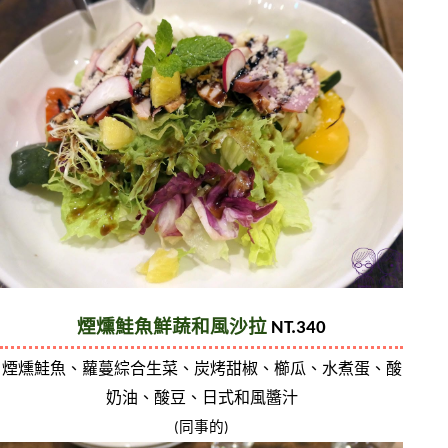
煙燻鮭魚鮮蔬和風沙拉
 NT.340
煙燻鮭魚、蘿蔓綜合生菜、炭烤甜椒、櫛瓜、水煮蛋、酸
奶油、酸豆、日式和風醬汁
(同事的)