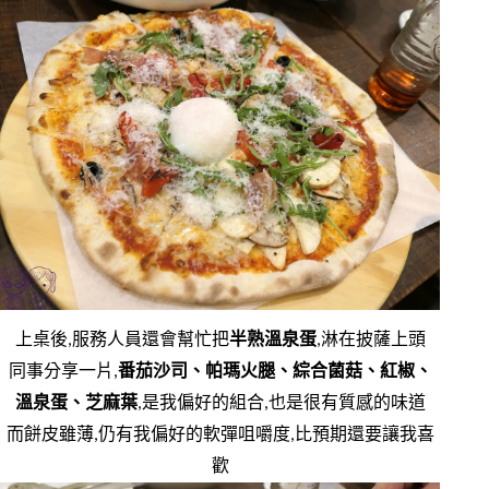
上桌後,服務人員還會幫忙把
半熟溫泉蛋
,淋在披薩上頭
同事分享一片,
番茄沙司、帕瑪火腿、綜合菌菇、紅椒、
溫泉蛋、芝麻葉
,是我偏好的組合,也是很有質感的味道
而餅皮雖薄,仍有我偏好的軟彈咀嚼度,比預期還要讓我喜
歡