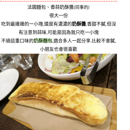
法國麵包、香蒜奶酥醬
(同事的)
很大一份
吃到最邊邊的一小塊,還是有濃濃的
奶酥醬
,香甜不膩,但沒
有注意到蒜味,可能是因為我只吃一小塊
不過這重口味的
奶酥麵包
,適合多人一起分享,比較不會膩,
小朋友也會很喜歡