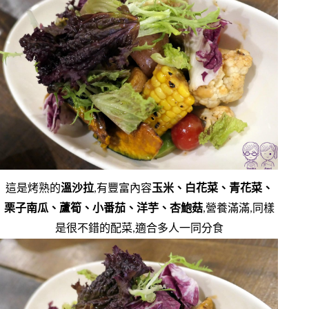
這是烤熟的
溫沙拉
,有豐富內容
玉米、白花菜、青花菜、
栗子南瓜、蘆筍、小番茄、洋芋、杏鮑菇
,營養滿滿,同樣
是很不錯的配菜,適合多人一同分食