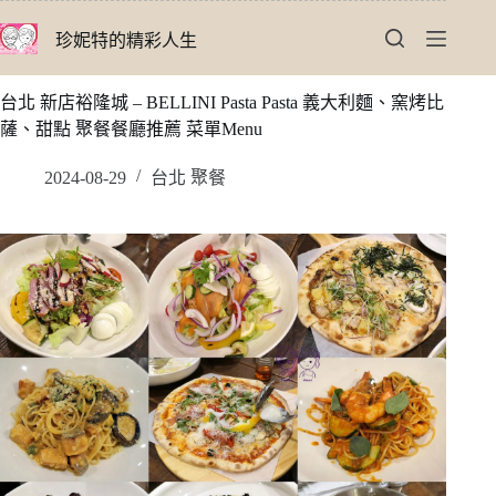
跳
珍妮特的精彩人生
至
主
要
台北 新店裕隆城 – BELLINI Pasta Pasta 義大利麵、窯烤比
內
薩、甜點 聚餐餐廳推薦 菜單Menu
容
2024-08-29
台北 聚餐