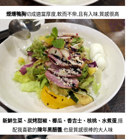
煙燻鴨胸
切成適當厚度,軟而不柴,且有入味,質感很高
新鮮生菜、炭烤甜椒、櫛瓜、香吉士、核桃、水煮蛋
,搭
配我喜歡的
陳年黑醋醬
,也是質感很棒的大人味