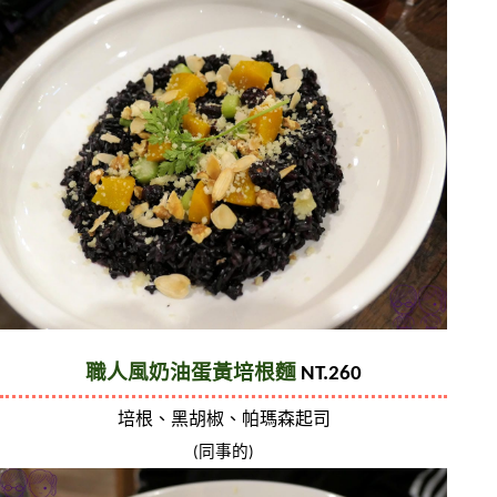
職人風奶油蛋黃培根麵
 NT.260
培根、黑胡椒、帕瑪森起司
(同事的)