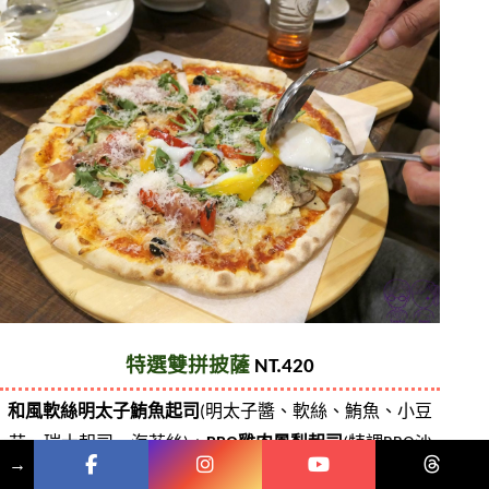
特選雙拼披薩
 NT.420
和風軟絲明太子鮪魚起司
(明太子醬、軟絲、鮪魚、小豆
苗、瑞士起司、海苔絲) +
 BBQ雞肉鳳梨起司
(特調BBQ沙
→
司、炭烤雞腿肉、鳳梨、紅洋蔥、青蔥)