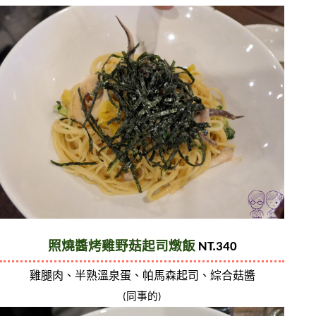
照燒醬烤雞野菇起司燉飯
 NT.340
雞腿肉、半熟溫泉蛋、帕馬森起司、綜合菇醬
(同事的)