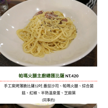
帕瑪火腿主廚總匯比薩
 NT.420
手工窯烤薄脆比薩12吋,番茄沙司、帕瑪火腿、綜合菌
菇、紅椒、半熟溫泉蛋、芝麻葉
(同事的)