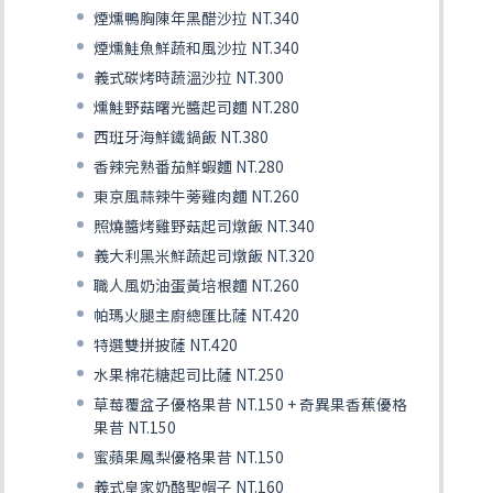
煙燻鴨胸陳年黑醋沙拉 NT.340
煙燻鮭魚鮮蔬和風沙拉 NT.340
義式碳烤時蔬溫沙拉 NT.300
燻鮭野菇曙光醬起司麵 NT.280
西班牙海鮮鐵鍋飯 NT.380
香辣完熟番茄鮮蝦麵 NT.280
東京風蒜辣牛蒡雞肉麵 NT.260
照燒醬烤雞野菇起司燉飯 NT.340
義大利黑米鮮蔬起司燉飯 NT.320
職人風奶油蛋黃培根麵 NT.260
帕瑪火腿主廚總匯比薩 NT.420
特選雙拼披薩 NT.420
水果棉花糖起司比薩 NT.250
草莓覆盆子優格果昔 NT.150 + 奇異果香蕉優格
果昔 NT.150
蜜蘋果鳳梨優格果昔 NT.150
義式皇家奶酪聖帽子 NT.160