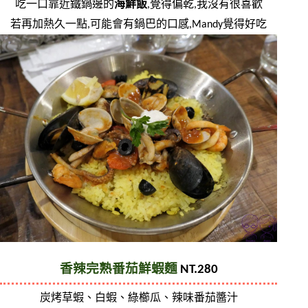
吃一口靠近鐵鍋邊的
海鮮飯
,覺得偏乾,我沒有很喜歡
若再加熱久一點,可能會有鍋巴的口感,Mandy覺得好吃
香辣完熟番茄鮮蝦麵
 NT.280
炭烤草蝦、白蝦、綠櫛瓜、辣味番茄醬汁