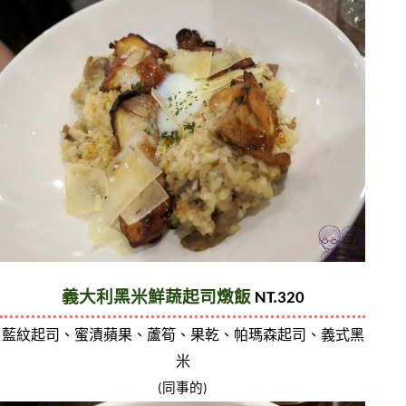
義大利黑米鮮蔬起司燉飯
 NT.320
藍紋起司、蜜漬蘋果、蘆筍、果乾、帕瑪森起司、義式黑
米
(同事的)