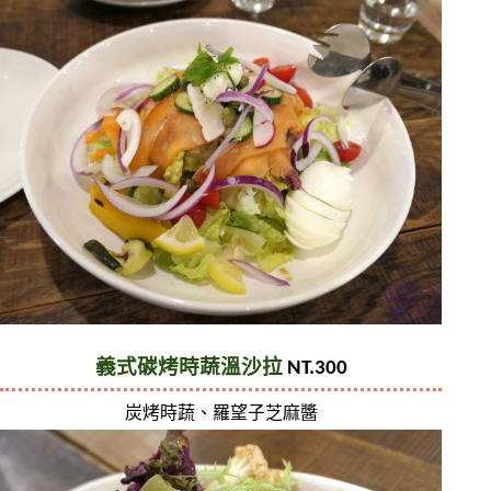
義式碳烤時蔬溫沙拉
 NT.300
炭烤時蔬、羅望子芝麻醬