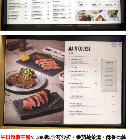
平日超值午餐
NT.280起
,含有
沙拉、番茄蔬菜湯、酥香比薩