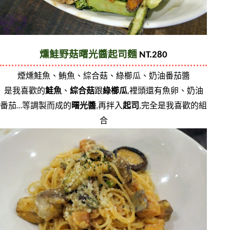
燻鮭野菇曙光醬起司麵
 NT.280
煙燻鮭魚、鮪魚、綜合菇、綠櫛瓜、奶油番茄醬
是我喜歡的
鮭魚
、
綜合菇
跟
綠櫛瓜
,裡頭還有魚卵、奶油
番茄…等調製而成的
曙光醬
,再拌入
起司
,完全是我喜歡的組
合