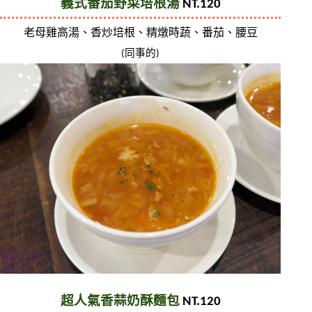
義式番茄野菜培根湯
 NT.120
老母雞高湯、香炒培根、精燉時蔬、番茄、腰豆
(同事的)
超人氣香蒜奶酥麵包
 NT.120