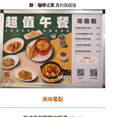
餅
、
咖啡
或
茶
,真的很超值
美味餐點