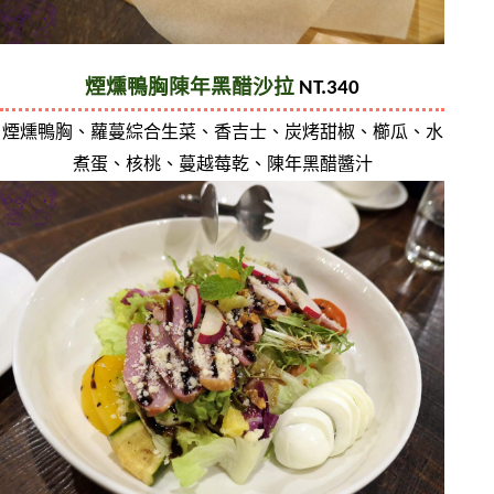
煙燻鴨胸陳年黑醋沙拉
 NT.340
煙燻鴨胸、蘿蔓綜合生菜、香吉士、炭烤甜椒、櫛瓜、水
煮蛋、核桃、蔓越莓乾、陳年黑醋醬汁