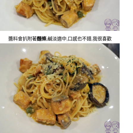
醬料會扒附著
麵條
,鹹淡適中,口感也不錯,我很喜歡