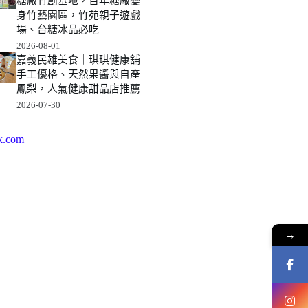
糖廠竹創基地，百年糖廠變
身竹藝園區，竹苑親子遊戲
場、台糖冰品必吃
2026-08-01
嘉義民雄美食｜琪琪健康舖
手工優格、天然果醬與自產
鳳梨，人氣健康甜品店推薦
2026-07-30
k.com
→