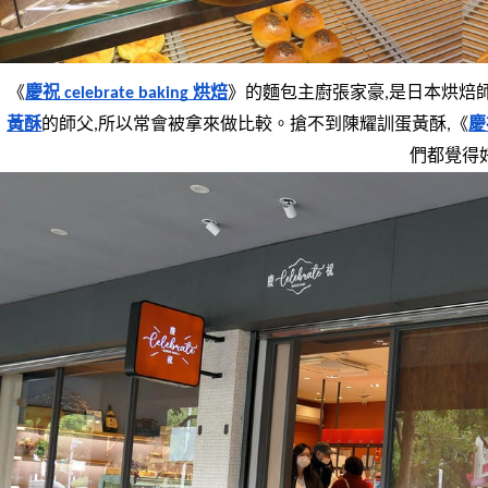
《
慶祝 celebrate baking 烘焙
》的麵包主廚張家豪,是日本烘焙
黃酥
的師父,所以常會被拿來做比較。搶不到陳耀訓蛋黃酥,《
慶
們都覺得