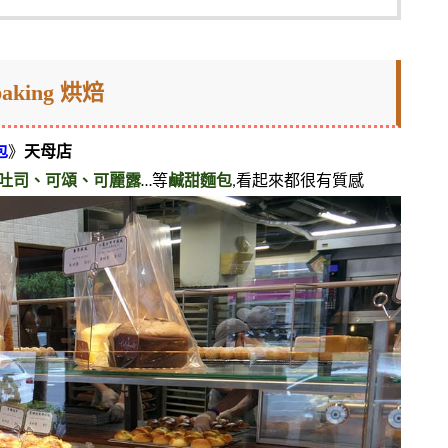
baking 烘焙
包
》
天母店
吐司、可頌、可麗露
…等
鹹甜麵包
,看起來都很有質感