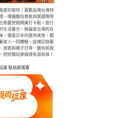
我是珍妮特！喜歡品嚐台灣特
理、嚐遍麵包香氣與質感咖啡
也熱愛挖掘網美打卡點。旅行
的生活養分，無論是台灣的在
味，還是日本的道地美食，都
著家人一同體驗。這裡記錄著
、旅遊與親子日常，邀你和我
，把吃喝玩樂過得有滋有味！
玩家 駐站部落客