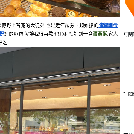
師傅野上智寬的大徒弟,也是近年超夯、超難搶的
陳耀訓蛋
祝
》的麵包,就讓我很喜歡,也順利預訂到一盒
蛋黃酥
,家人
訂閱
好吃
訂閱