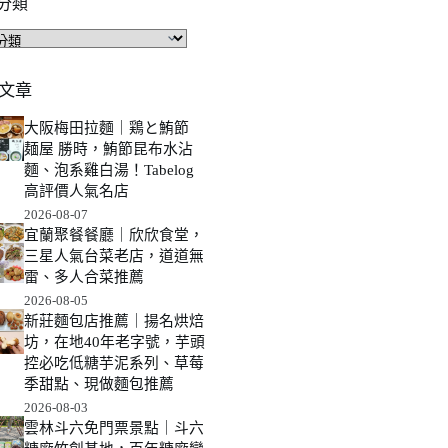
分類
文章
大阪梅田拉麵｜鶏と鮪節
麺屋 勝時，鮪節昆布水沾
麵、泡系雞白湯！Tabelog
高評價人氣名店
2026-08-07
宜蘭聚餐餐廳｜欣欣食堂，
三星人氣台菜老店，道道無
雷、多人合菜推薦
2026-08-05
新莊麵包店推薦｜揚名烘焙
坊，在地40年老字號，芋頭
控必吃低糖芋泥系列、草莓
季甜點、現做麵包推薦
2026-08-03
雲林斗六免門票景點｜斗六