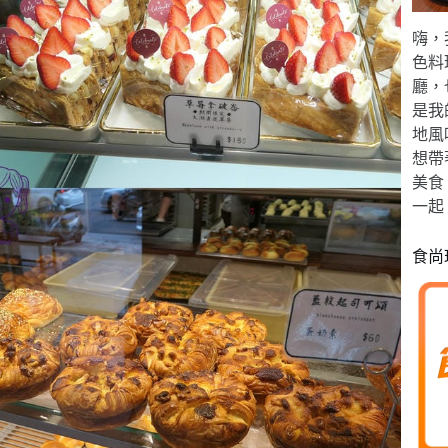
嗨，
色料
廳，
是我
地風
想帶
美食
一起
食尚