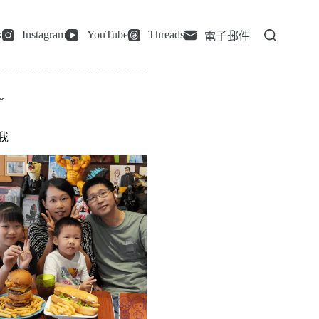
k
Instagram
YouTube
Threads
電子郵件
我