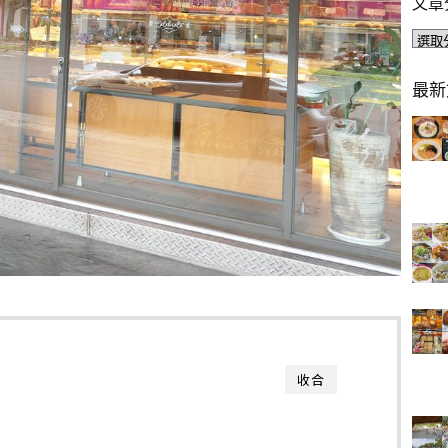
文章
文
章
分
最新
類
收合