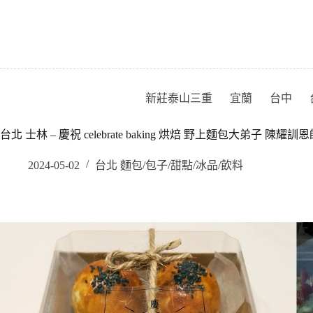
跳
至
主
要
內
容
新莊泰山三重
宜蘭
台中
台北 士林 – 慶祝 celebrate baking 烘焙 野上麵包大弟子 陳耀
2024-05-02
台北 麵包/包子/甜點/冰品/飲料