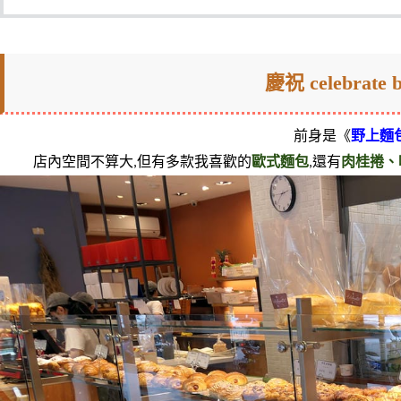
慶祝 celebrate 
前身是《
野上麵
店內空間不算大,但有多款我喜歡的
歐式麵包
,還有
肉桂捲、