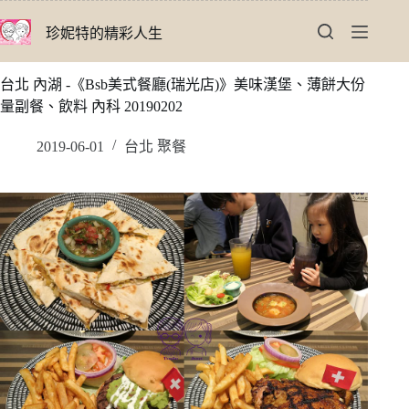
跳
珍妮特的精彩人生
至
主
要
台北 內湖 -《Bsb美式餐廳(瑞光店)》美味漢堡、薄餅大份
內
量副餐、飲料 內科 20190202
容
2019-06-01
台北 聚餐