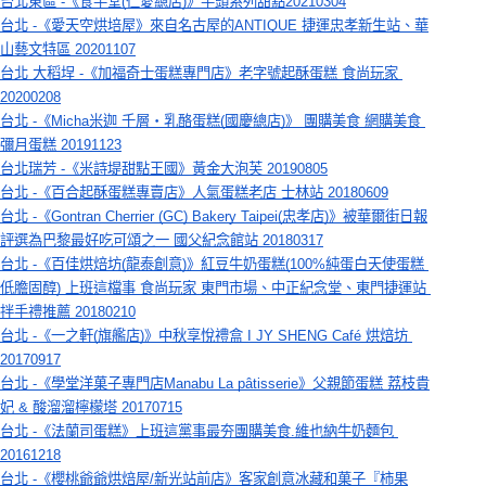
台北東區 -《食芋堂(仁愛總店)》芋頭系列甜點20210304
台北 -《愛天空烘培屋》來自名古屋的ANTIQUE 捷運忠孝新生站、華
山藝文特區 20201107
台北 大稻埕 -《加福奇士蛋糕專門店》老字號起酥蛋糕 食尚玩家 
20200208
台北 -《Micha米迦 千層‧乳酪蛋糕(國慶總店)》 團購美食 網購美食 
彌月蛋糕 20191123
台北瑞芳 -《米詩堤甜點王國》黃金大泡芙 20190805
台北 -《百合起酥蛋糕專賣店》人氣蛋糕老店 士林站 20180609
台北 -《Gontran Cherrier (GC) Bakery Taipei(忠孝店)》被華爾街日報
評選為巴黎最好吃可頌之一 國父紀念館站 20180317
台北 -《百佳烘焙坊(龍泰創意)》紅豆牛奶蛋糕(100%純蛋白天使蛋糕 
低膽固醇) 上班這檔事 食尚玩家 東門市場、中正紀念堂、東門捷運站 
拌手禮推薦 20180210
台北 -《一之軒(旗艦店)》中秋享悅禮盒 I JY SHENG Café 烘焙坊 
20170917
台北 -《學堂洋菓子專門店Manabu La pâtisserie》父親節蛋糕 荔枝貴
妃 & 酸溜溜檸檬塔 20170715
台北 -《法蘭司蛋糕》上班這黨事最夯團購美食.維也納牛奶麵包 
20161218
台北 -《櫻桃爺爺烘焙屋/新光站前店》客家創意冰藏和菓子『柿果