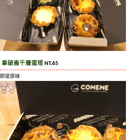
拿破崙千層蛋塔
 NT.65
即是原味