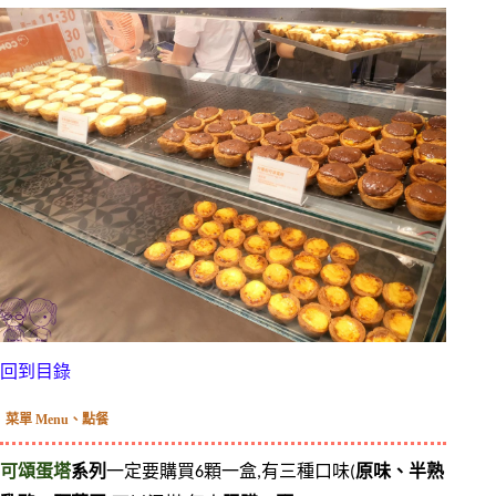
回到目錄
菜單 Menu、點餐
可頌蛋塔
系列
一定要購買6顆一盒,有三種口味(
原味、半熟