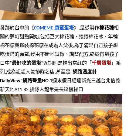
發跡於
台中
的《
COMEME 康蜜蛋塔
》,是從製作
棉花糖
相
關的夢幻甜點開始,包括巨大棉花糖、捲捲棉花冰、年輪
棉花糖與罐裝棉花糖在成為人父後,為了滿足自己孩子想
吃蛋塔的願望,經由不斷地試做、調整配方,終於得到孩子
口中”
最好吃的蛋塔
“近期則是推出當紅的「
千層蛋塔
」系
列,成為超超人氣排隊名店,甚至是”
網路溫度計
DailyView
“
網路聲量NO.1
週末假日經過新光三越台北信義
新天地A11 B2,排隊人龍常是長達樓梯口