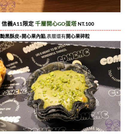
信義A11限定 
千層開心GO蛋塔
 NT.100
黝黑酥皮
+
開心果內餡
,表層還有
開心果碎粒