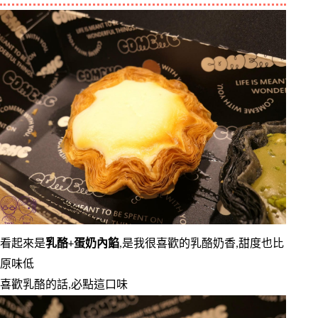
看起來是
乳酪
+
蛋奶內餡
,是我很喜歡的乳酪奶香,甜度也比
原味低
喜歡乳酪的話,必點這口味