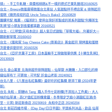
燒』、手工牛軋糖、南棗核桃糕&不一樣的德式芒果乳酪塔20160925
台北 – Breeze微風廣場微風台北車站 人氣甜點拌手禮店家 & 排隊起司
蛋糕《徹思叔叔的店 Uncle Tetsu’s Bake》20160828
團購宅配 推薦 -《貓茶町》使用台灣好茶製成的茶系列甜點”包種茶生
乳捲”從小朋友到長輩都喜歡 20160521
台北 -《三明堂(天母本店)》超人氣日式甜點「草莓大福」,包著好大一
顆新鮮草莓 20160410
台北 -《風和家 Say Cheese Cake (景美店)》黃金起司 現烤風和蛋糕
怎麼會這麼好吃 20160326
台北 -《亞尼克菓子工房》日本直輸手工現做限量供應【十勝生乳捲】
20130929
台北 金山萬里 北海岸超夯排隊甜點 – 仙草龍 水嫩嫩、入口即化的神
級仙草布丁 可寄放、可宅配 近金山老街 20240921
台北八里 -《八里出名紅龜粿》最好吃的紅龜粿 廖添丁廟 (2024年更
新) 
台北 永和 – 覓糖Mi Tang  職人手作七彩粉粿(不添加人工色素)、大人
味的仙草凍、高CP值紅豆粉粿拿鐵、冬季限定芝麻小湯圓紅豆湯(冬
至、元宵) 新莊新泰店 20230819  永和中正店 20240204
台北 新莊四維市場 -《Day Day!日日芋圓》芋頭系列冰品、飲品 仙草