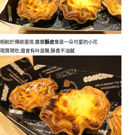
相較於傳統蛋塔,層層
酥皮
像是一朵可愛的小花
現買現吃,還會有咔滋聲,酥香不油膩