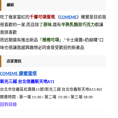
總結
吃了幾家當紅的
千層可頌蛋塔
,《
COMEME
》確實是目前我
很喜歡的一家,而且除了
原味
,還有
半熟乳酪
跟
巧克力
都讓
我很喜歡
而近期還有推出新品「
捲捲可頌
」,”卡士達醬+奶麻糬”口
味也很讓我感興趣想必同會是受歡迎的新產品
店家資訊
COMEME 康蜜蛋塔
新光三越 台北信義新天地A11
台北市信義區松壽路11號(新光三越 台北信義新天地A11 B2)
開賣時間 – 第一場 11:30 / 第二場  15:30 / 第三場 18:30
回到目錄