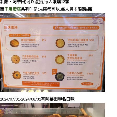
乳酪、阿華田
)可以混搭,每人
限購12顆
而
千層蛋塔
系列
則是1-6顆都可以,每人最多
限購6顆
2024/07/01-2024/08/31有
阿華田聯名口味