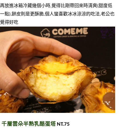
再放進冰箱冷藏幾個小時,覺得比剛帶回來時清爽(甜度低
一點),餅皮則是更酥脆,個人蠻喜歡冰冰涼涼的吃法,老公也
覺得好吃
千層雲朵半熟乳酪蛋塔
 NT.75