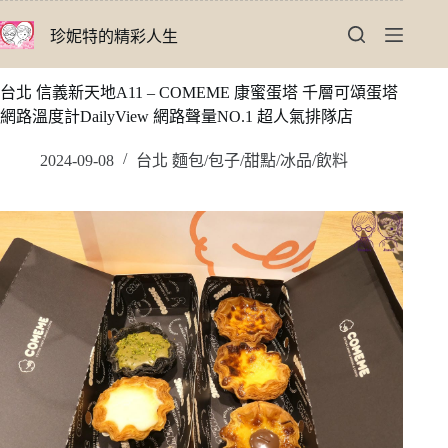
跳
珍妮特的精彩人生
至
主
要
台北 信義新天地A11 – COMEME 康蜜蛋塔 千層可頌蛋塔
內
網路溫度計DailyView 網路聲量NO.1 超人氣排隊店
容
2024-09-08
台北 麵包/包子/甜點/冰品/飲料