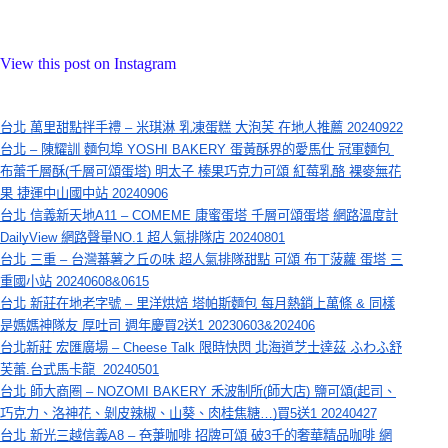
View this post on Instagram
台北 萬里甜點拌手禮 – 米琪淋 乳凍蛋糕 大泡芙 在地人推薦 20240922
台北 – 陳耀訓 麵包埠 YOSHI BAKERY 蛋黃酥界的愛馬仕 冠軍麵包 
布蕾千層酥(千層可頌蛋塔) 明太子 榛果巧克力可頌 紅莓乳酪 裸麥無花
果 捷運中山國中站 20240906
台北 信義新天地A11 – COMEME 康蜜蛋塔 千層可頌蛋塔 網路溫度計
DailyView 網路聲量NO.1 超人氣排隊店 20240801
台北 三重 – 台灣蕃薯之丘の味 超人氣排隊甜點 可頌 布丁菠蘿 蛋塔 三
重國小站 20240608&0615
台北 新莊在地老字號 – 里洋烘焙 塔帕斯麵包 每月熱銷上萬條 & 同樣
是媽媽神隊友 厚吐司 週年慶買2送1 20230603&202406
台北新莊 宏匯廣場 – Cheese Talk 限時快閃 北海道芝士達茲 ふわふ舒
芙蕾.台式馬卡龍  20240501
台北 師大商圈 – NOZOMI BAKERY 禾波制所(師大店) 鹽可頌(起司、
巧克力、洛神花、剝皮辣椒、山葵、肉桂焦糖…)買5送1 20240427
台北 新光三越信義A8 – 夿萐咖啡 招牌可頌 破3千的奢華精品咖啡 網