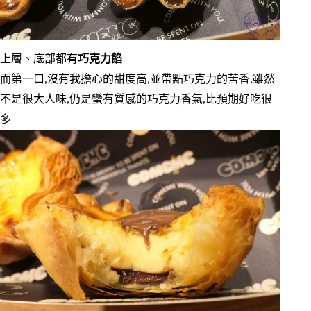
上層、底部都有
巧克力餡
而第一口,沒有我擔心的甜度高,並帶點巧克力的苦香,雖然
不是很大人味,仍是蠻有質感的巧克力香氣,比預期好吃很
多