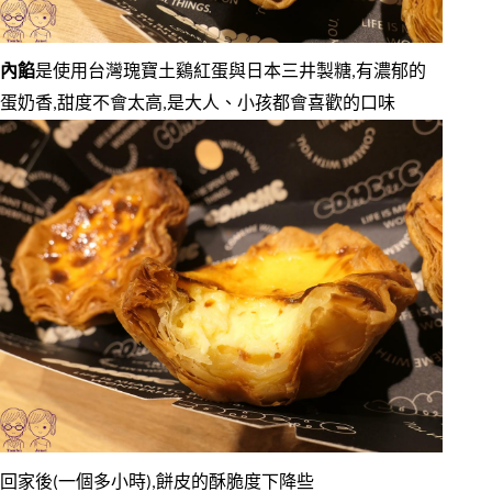
內餡
是使用台灣瑰寶土鷄紅蛋與日本三井製糖,有濃郁的
蛋奶香,甜度不會太高,是大人、小孩都會喜歡的口味
回家後(一個多小時),餅皮的酥脆度下降些