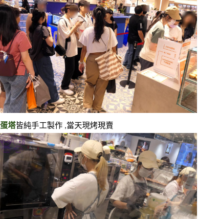
蛋塔
皆純手工製作 ,當天現烤現賣