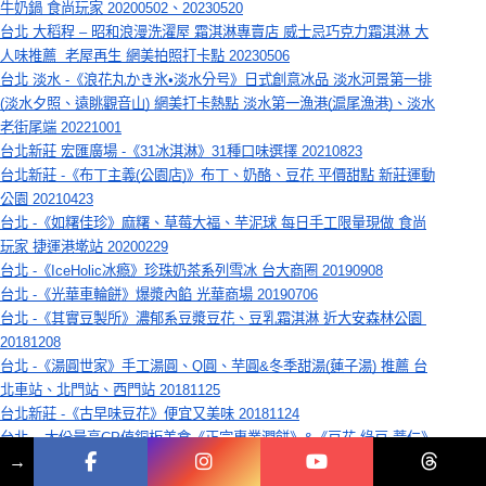
牛奶鍋 食尚玩家 20200502、20230520
台北 大稻程 – 昭和浪漫洗濯屋 霜淇淋專賣店 威士忌巧克力霜淇淋 大
人味推薦  老屋再生 網美拍照打卡點 20230506
台北 淡水 -《浪花丸かき氷•淡水分号》日式創意冰品 淡水河景第一排
(淡水夕照、遠眺觀音山) 網美打卡熱點 淡水第一漁港(滬尾漁港)、淡水
老街尾端 20221001
台北新莊 宏匯廣場 -《31冰淇淋》31種口味選擇 20210823
台北新莊 -《布丁主義(公園店)》布丁、奶酪、豆花 平價甜點 新莊運動
公園 20210423
台北 -《如糬佳珍》麻糬、草莓大福、芋泥球 每日手工限量現做 食尚
玩家 捷運港墘站 20200229
台北 -《IceHolic冰瘾》珍珠奶茶系列雪冰 台大商圈 20190908
台北 -《光華車輪餅》爆漿內餡 光華商場 20190706
台北 -《其實豆製所》濃郁系豆漿豆花、豆乳霜淇淋 近大安森林公園 
20181208
台北 -《湯圓世家》手工湯圓、Q圓、芋圓&冬季甜湯(蓮子湯) 推薦 台
北車站、北門站、西門站 20181125
台北新莊 -《古早味豆花》便宜又美味 20181124
台北 – 大份量高CP值銅板美食《正宗專業潤餅》&《豆花,綠豆,薏仁》 
→
捷運永春站 20181118
台北 -《一品豆花》豆花老店 20180721