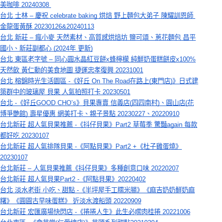
美咖啡 20240308 
台北 士林 – 慶祝 celebrate baking 烘焙 野上麵包大弟子 陳耀訓恩師 
金龍蛋黃酥 20230126&20240113
台北 新莊 – 瘋小麥 天然素材、高質感烘焙坊 鹽可頌、蔥花麵包 昌平
國小、新莊副都心 (2024年 更新)
台北 東區老字號 – 同心圓水晶紅豆餅x蜂檸檬 純鮮奶蛋糕餅皮x100%
天然飲 黃仁勳的美食地圖 捷運忠孝復興 20231001
台北 榕錦時光生活園區 -《好丘 On The Road在路上(東門店)》日式建
築群中的玻璃屋 貝果 人氣拍照打卡 20230501
台北 -《好丘GOOD CHO’s》貝果專賣 信義店(四四南村)、圓山店(花
博爭艷館) 壽星優惠 網美打卡、親子景點 20230227、20220910
台北新莊 超人氣貝果推薦 -《抖仔貝果》Part2 草莓季 驚豔again 每款
都好吃 20230107
台北新莊 超人氣排隊貝果 -《阿點貝果》Part2 +《杜子雞蛋燒》
20230107
台北新莊 – 人氣貝果推薦《抖仔貝果》多種創意口味 20220207
台北新莊 超人氣貝果Part2 -《阿點貝果》20220402
台北 淡水老街 小吃、甜點 -《半坪屋手工糯米腸》《麻吉奶奶鮮奶麻
糬》《圓圓古早味蛋糕》 近淡水渡船頭 20220909
台北新莊 宏匯廣場快閃店 -《捲捲人生》此生必嚐肉桂捲 20221006