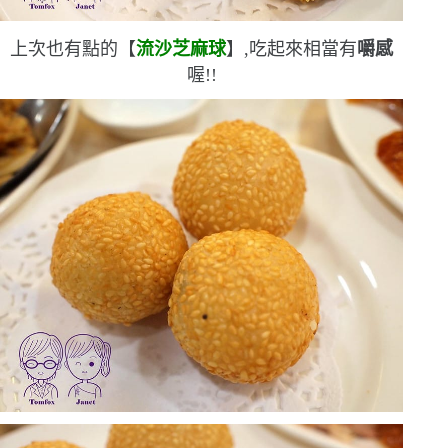
上次也有點的【
流沙芝麻球
】,吃起來相當有
嚼感
喔!!