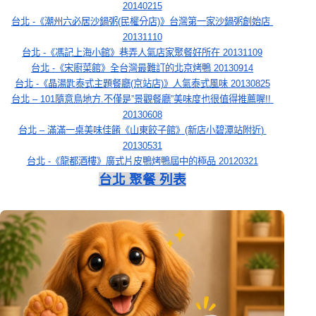
20140215
台北 -《潮州六必居沙鍋粥(民權分店)》台灣第一家沙鍋粥創始店 
20131110
台北 -《馮記上海小館》巷弄人氣店家聚餐好所在 20131109
台北 -《宋廚菜館》全台灣最難訂的北京烤鴨 20130914
台北 -《晶湯匙泰式主題餐廳(京站店)》人氣泰式風味 20130825
台北 – 101隨意鳥地方.不僅是”景觀餐廳”美味度也很值得推薦喔!! 
20130608
台北 – 滿滿一桌美味佳餚《山東餃子館》(新店小碧潭站附近) 
20130531
台北 -《龍都酒樓》廣式片皮鴨烤鴨屆中的極品 20120321
台北 聚餐 列表