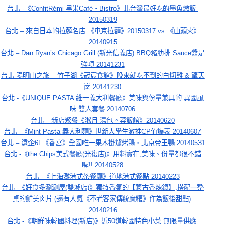
台北 -《ConfitRémi 黑米Café‧Bistro》北台灣最好吃的墨魚燉飯 
20150319
台北 – 來自日本的拉麵名店.《屯京拉麵》20150317 vs 《山頭火》
20140915
台北 – Dan Ryan’s Chicago Grill (新光信義店).BBQ豬肋排 Sauce醬是
強項 20141231
台北 陽明山之旅 – 竹子湖《冠宸食館》晚來就吃不到的白切雞 & 擎天
崗 20141230
台北 -《UNIQUE PASTA 維一義大利餐廳》美味與份量兼具的 異國風
味 雙人套餐 20140706
台北 – 新店聚餐《淞月 湯包。菜飯館》20140620
台北 -《Mint Pasta 義大利麵》世新大學生激推CP值爆表 20140607
台北 – 遠企6F《香宮》全國唯一果木掛爐烤鴨‧北京帝王鴨 20140531
台北 -《the Chips美式餐廳(光復店)》用料實在,美味、份量都很不錯
喔!! 20140528
台北 -《上海灘港式茶餐廳》道地港式餐點 20140223
台北 -《好食多涮涮屋(雙城店)》獨特香氣的【蒙古香辣鍋】,搭配一整
桌的鮮美肉片 (還有人氣《不老客家傳統麻糬》作為飯後甜點) 
20140216
台北 -《朝鮮味韓國料理(新店)》近50道韓國特色小菜 無限量供應 