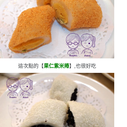
這次點的【
果仁紫米捲
】,也很好吃