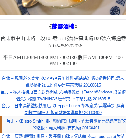
《
龍都酒樓
》
台北市中山北路一段
105
巷
18-1
號
(
林森北路
100
號六條通巷
口
) 02-256392936
平日
AM1130PM1400 PM17002130
;假日
AM1100PM1400
PM17002130
台北 – 韓國必吃美食《OMAYA春川炒雞-新店店》濃Q奶香起司,讓人
難以抗拒韓式炸雞更是帶來驚豔 20160615
台北 – 私人招待所首次對外開放.六星級餐廳《FrenchWindows 琺蘭綺
瑥朵》松露.TWININGS唐寧茶.下午茶甜點 20160515
台北 – 日本連鎖鐵板快餐店《Pepper Lunch 胡椒廚房(美麗華)》經典
胡椒牛肉飯 & 起司歐姆蛋漢堡排 20160409
台北 -《Bistro Smith 咖啡餐酒館》咖啡、酒精特調是亮點還有好吃
的燉飯、義大利麵 (有包廂) 20160401
台北 – 康熙 嚴選咖啡廳、愛評網 口碑人氣店鋪《Campus Cafe(內湖