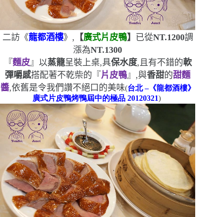
二訪《
龍都酒樓
》,
【
廣式片皮鴨
】
已從
NT.1200
調
漲為
NT.1300
『
麵皮
』以
蒸籠
呈裝上桌,具
保水度
,且有不錯的
軟
彈嚼感
搭配著不乾柴的『
片皮鴨
』,與
香甜
的
甜麵
醬
,依舊是令我們讚不絕口的美味
(
台北
–
《龍
都
酒樓》
廣式片皮鴨
烤鴨屆中的極品
20120321
)