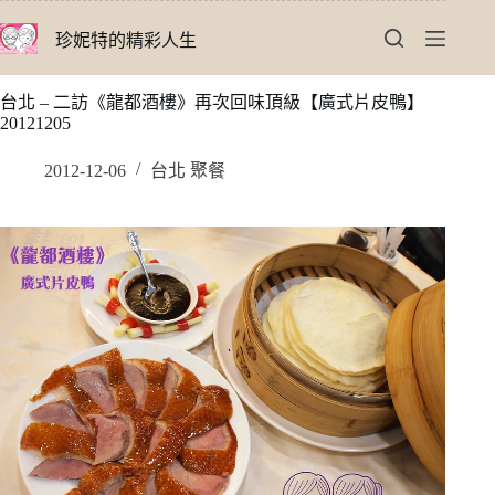
跳
珍妮特的精彩人生
至
主
要
台北 – 二訪《龍都酒樓》再次回味頂級【廣式片皮鴨】
內
20121205
容
2012-12-06
台北 聚餐