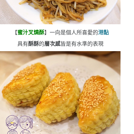
【
蜜汁叉燒酥
】
一向是個人所喜愛的
港點
具有
酥酥
的
層次感
皆是有水準的表現