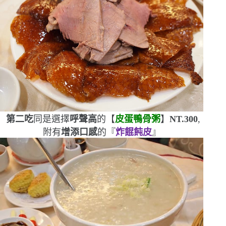
第二吃
同是選擇
呼聲高
的【
皮蛋鴨骨粥
】
NT.300
,
附有
增添口感
的『
炸餛飩皮
』