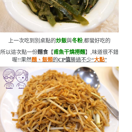
上一次吃到別桌點的
炒飯
與
冬粉
,都蠻好吃的
所以這次點一份
麵食
【
甫魚干燒撈麵
】,味道很不錯
喔!!
果然
麵、飯類
的
CP
值
勝過不少
“
大點
”