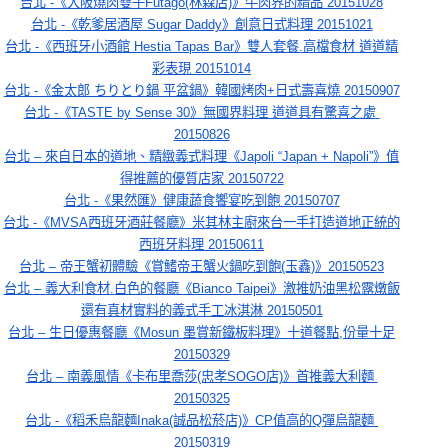
台北 -《大阪燒肉雙子Futago(林森店)》牛肉界的精品 20151028
台北 -《乾爹居酒屋 Sugar Daddy》創意日式料理 20151021
台北 -《西班牙小酒館 Hestia Tapas Bar》雙人套餐.高檔食材 道道精
彩表現 20151014
台北 -《金太郎 ちりとり鍋 平盆鍋》韓國烤肉+日式壽喜燒 20150907
台北 -《TASTE by Sense 30》無國界料理 道道具有驚喜之處 
20150826
台北 – 來自日本的道地、精緻義式料理《Japoli “Japan + Napoli”》值
得推薦的優質店家 20150722
台北 -《果然匯》健康蔬食饗宴吃到飽 20150707
台北 -《MVSA西班牙酒莊餐廳》米其林主廚來台一手打造道地正統的
西班牙料理 20150611
台北 – 帝王蟹初體驗《賞鰭帝王蟹火鍋吃到飽(玉鑫)》20150523
台北 – 義大利食材.白色的餐廳《Bianco Taipei》激推奶油黑松露燉飯
還有真材實料的義式手工冰淇淋 20150501
台北 – 生日優惠餐廳《Mosun 墨賞新鐵板料理》十道餐點,份量十足
20150329
台北 – 南義風情《卡布里喬莎(忠孝SOGO店)》首推義大利麵 
20150325
台北 -《稻禾烏龍麵Inaka(誠品松菸店)》CP值高的Q彈烏龍麵 
20150319