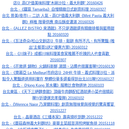
店)》高CP值美味料理”木碗沙拉、義大利麵” 20160426
台北 -《鐵窩 Tamariba》自慢精緻日式創意料理 20160327
台北 景美(夜市) – 二訪 人氣、高CP值義大利麵《Mint Pasta 義大利
麵》極推 限量供應 南瓜酥皮濃湯 20160326
台北 -《ALLEZ BISTRO 來酒館》不只是酒館還有精緻排餐與藍帶甜
點 20160320
台北 -《瓦法奇朵(松山文創店)》牛排、鬆餅 有所不凡、有所驚豔 (推
出”主餐買1送2″優惠方案) 20160312
台北 -《川妹子》成都川味料理美食家推薦不吃辣的人也會喜歡 
20160307
台北 -《花敦道 鍋物》火鍋料新鮮,湯頭、沾醬也很厲害喔!!20160130
台北 -《樂慕亞 Le Meilleur(市府店)》24HR 牛排、義式料理沙拉、派
點令人驚豔道道用料實在,整體份量多還看得到台北101喔!!20160127
台北 -《Hong Kong 茶水攤》服務比食物道地 20160103
台北東區 -《天下三絕麵食館》頂級牛肉麵配紅酒就連小菜也很精彩
喔!!(近捷運忠孝復興) 20160102
台北 -《Wennce Naior 乃渥爾料理》創意無限味覺與視覺的驚喜饗宴 
20151227
台北 – 晶華酒店《三燔本家》壽喜燒吃到飽 20151222
台北 -《蘑菇森林義大利麵坊》豪華主菜超澎湃煎烤魷魚排 20151118