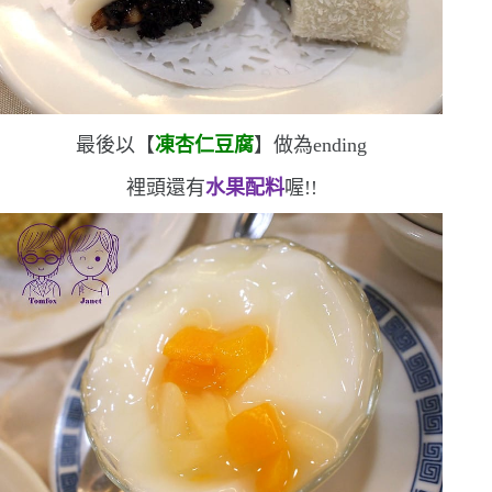
最後以
【
凍杏仁豆腐
】做為
ending
裡頭還有
水果配料
喔!!