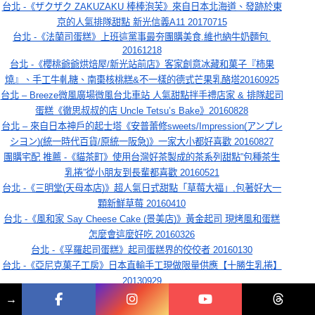
台北 -《ザクザク ZAKUZAKU 棒棒泡芙》來自日本北海道、發跡於東
京的人氣排隊甜點 新光信義A11 20170715
台北 -《法蘭司蛋糕》上班這黨事最夯團購美食.維也納牛奶麵包 
20161218
台北 -《櫻桃爺爺烘焙屋/新光站前店》客家創意冰藏和菓子『柿果
燒』、手工牛軋糖、南棗核桃糕&不一樣的德式芒果乳酪塔20160925
台北 – Breeze微風廣場微風台北車站 人氣甜點拌手禮店家 & 排隊起司
蛋糕《徹思叔叔的店 Uncle Tetsu’s Bake》20160828
台北 – 來自日本神戶的起士塔《安普蕾修sweets/Impression(アンプレ
シヨン)(統一時代百貨/原統一阪急)》一家大小都好喜歡 20160827
團購宅配 推薦 -《貓茶町》使用台灣好茶製成的茶系列甜點”包種茶生
乳捲”從小朋友到長輩都喜歡 20160521
台北 -《三明堂(天母本店)》超人氣日式甜點「草莓大福」,包著好大一
顆新鮮草莓 20160410
台北 -《風和家 Say Cheese Cake (景美店)》黃金起司 現烤風和蛋糕
怎麼會這麼好吃 20160326
台北 -《孚羅起司蛋糕》起司蛋糕界的佼佼者 20160130
台北 -《亞尼克菓子工房》日本直輸手工現做限量供應【十勝生乳捲】
20130929
→