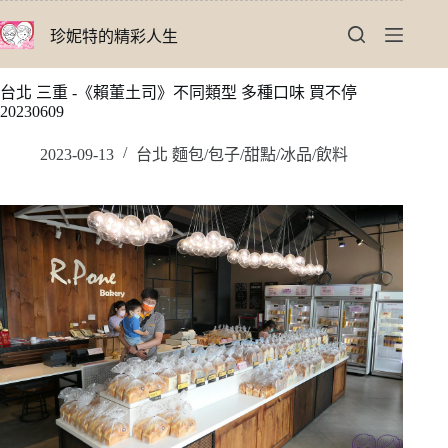
跳
珍妮特的精彩人生
至
主
要
台北 三重 -《賴董土司》不同類型 多種口味 買不停
內
20230609
容
2023-09-13
台北 麵包/包子/甜點/冰品/飲料