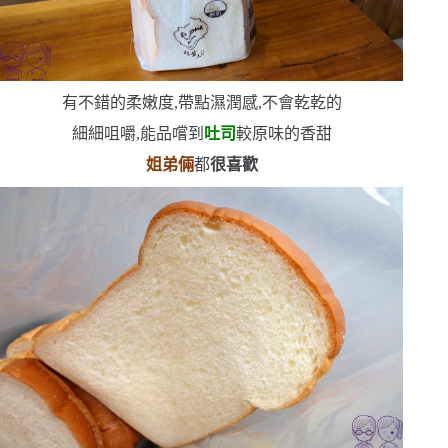
有不錯的柔嫩度,帶點濕潤感,不會乾乾的
細細咀嚼,能品嚐到
吐司
較原味的香甜
姐弟倆
都
很喜歡