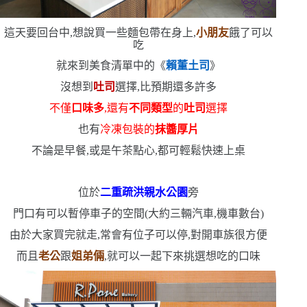
這天要回台中,想說買一些麵包帶在身上,
小朋友
餓了可以
吃
就來到美食清單中的《
賴董土司
》
沒想到
吐司
選擇,比預期還多許多
不僅
口味多
,還有
不同類型
的
吐司
選擇
也有
冷凍包裝的
抹醬厚片
不論是早餐,或是午茶點心,都可輕鬆快速上桌
位於
二重疏洪親水公園
旁
門口有可以暫停車子的空間
(
大約三輛汽車,機車數台
)
由於大家買完就走,常會有位子可以停,對開車族很方便
而且
老公
跟
姐弟倆
,就可以一起下來挑選想吃的口味