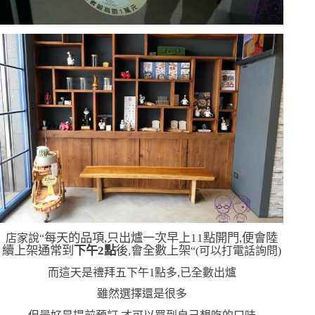
每天的品項,只出爐一次
早上
11
點開門,便會陸
店家說
“
續上架
通常到
下午
2
點
後,會全數上架
“(
可以打電話詢問
)
而這天是禮拜五下午
1
點多,已全數出爐
雖然選擇還是很多