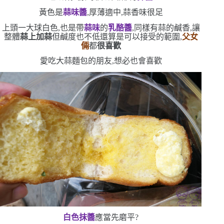
黃色是
蒜味醬
,厚薄適中,蒜香味很足
上頭一大球白色,也是帶
蒜味
的
乳酪醬
,同樣有蒜的鹹香,讓
整體
蒜上加蒜
但鹹度也不低
還算是可以接受的範圍,
父女
倆
都
很喜歡
愛吃大蒜麵包的朋友,想必也會喜歡
白色抹醬
應當先磨平?