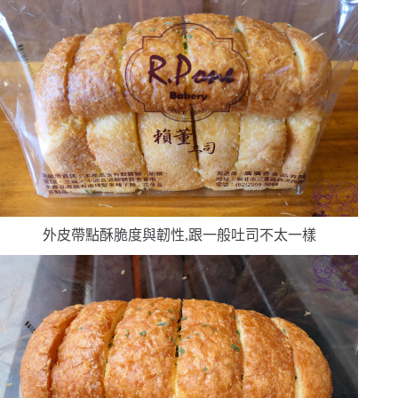
外皮帶點酥脆度與韌性,跟一般吐司不太一樣