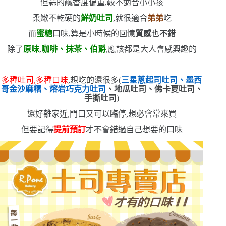
但蒜的鹹香度偏重,較不適合小小孩
柔嫩不乾硬的
鮮奶吐司
,就很適合
弟弟
吃
而
蜜糖
口味,算是小時候的回憶
質感
也
不錯
除了
原味
,
咖啡、抹茶、伯爵
,應該都是大人會感興趣的
多種吐司,多種口味
,想吃的還很多
(
三星蔥起司吐司、墨西
哥金沙麻糬、熔岩巧克力吐司
、地瓜吐司、佛卡夏吐司、
手撕吐司
)
還好離家近,門口又可以臨停,想必會常來買
但要記得
提前預訂
才不會錯過自己想要的口味