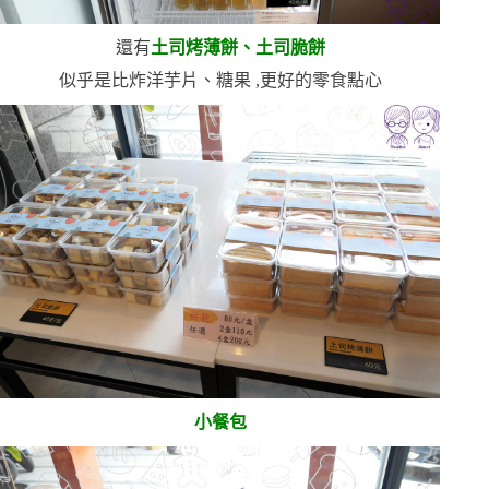
還有
土司烤薄餅、土司脆餅
似乎是比炸洋芋片、糖果
,更好的零食點心
小餐包