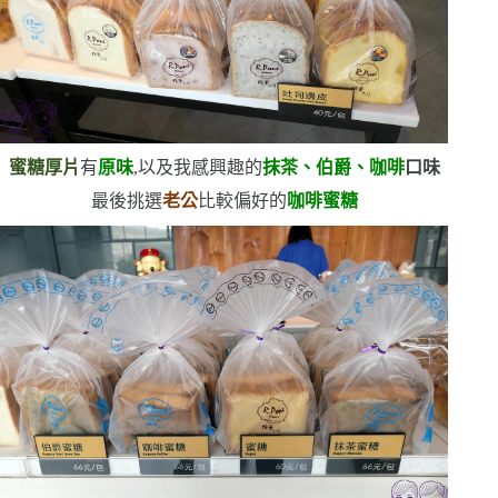
蜜糖厚片
有
原味
,以及我感興趣的
抹茶、伯爵、咖啡
口味
最後挑選
老公
比較偏好的
咖啡蜜糖