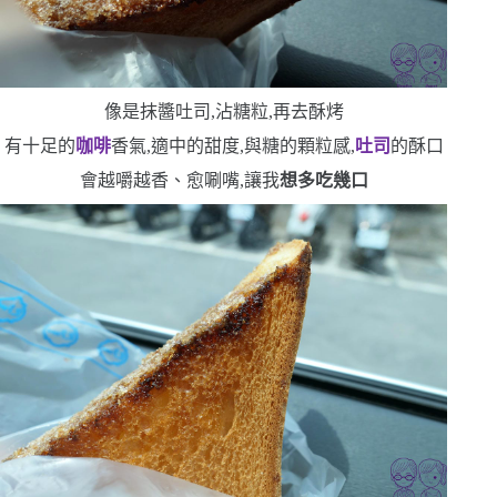
像是抹醬吐司,沾糖粒,再去酥烤
有十足的
咖啡
香氣,適中的甜度,與糖的顆粒感,
吐司
的酥口
會越嚼越香、愈唰嘴,讓我
想多吃幾口