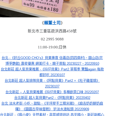
《
賴董土司
》
新北市三重區疏洪西路
458
號
02 2995 9088
11:00-19:00
;日休
台北 -《好丘GOOD CHO’s》貝果專賣 信義店(四四南村)、圓山店(花
博爭艷館) 壽星優惠 網美打卡、親子景點 20230227、20220910
台北新莊 超人氣貝果推薦 -《抖仔貝果》Part2 草莓季 驚豔again 每款
都好吃 20230107
台北新莊 超人氣排隊貝果 -《阿點貝果》Part2 +《杜子雞蛋燒》
20230107
台北新莊 – 人氣貝果推薦《抖仔貝果》多種創意口味 20220207
台北新莊 超人氣貝果Part2 -《阿點貝果》20220402
台北 淡水老街 小吃、甜點 -《半坪屋手工糯米腸》《麻吉奶奶鮮奶麻
糬》《圓圓古早味蛋糕》 近淡水渡船頭 20220909
台北新莊 -《瘋小麥》天然素材、高質感烘焙坊 昌平國小、新莊副都心 