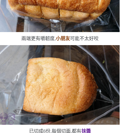
兩端更有嚼韌度,
小朋友
可能不太好咬
已切成
6
份,每個切面,都有
抹醬