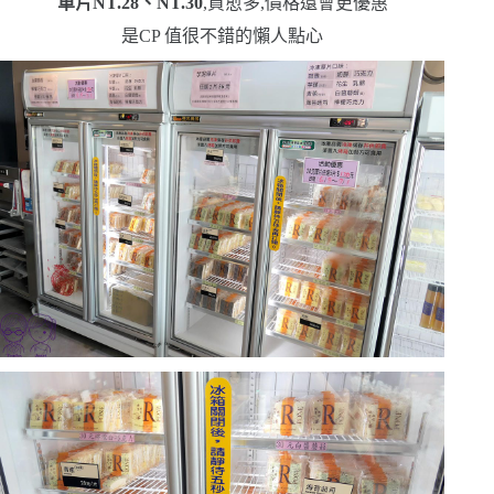
單片
NT.28
、
NT.30
,買愈多,價格還會更優惠
是
CP
值很不錯的懶人點心