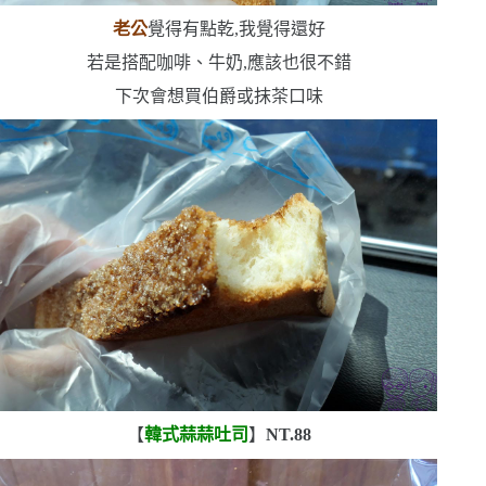
老公
覺得有點乾,我覺得還好
若是搭配咖啡、牛奶,應該也很不錯
下次會想買伯爵或抹茶口味
【
韓式蒜蒜吐司
】
NT.88