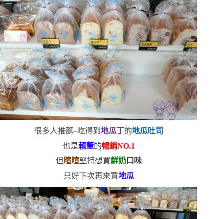
很多人推薦
–
吃得到
地瓜丁
的
地瓜吐司
也是
賴董
的
暢銷
NO.1
但
暄暄
堅持想買
鮮奶
口味
只好下次再來買
地瓜