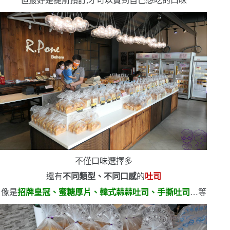
但最好是提前預訂,才可以買到自己想吃的口味
不僅口味選擇多
還有
不同類型、不同口感
的
吐司
像是
招牌皇冠、蜜糖厚片、韓式蒜蒜吐司、手撕吐司
…
等