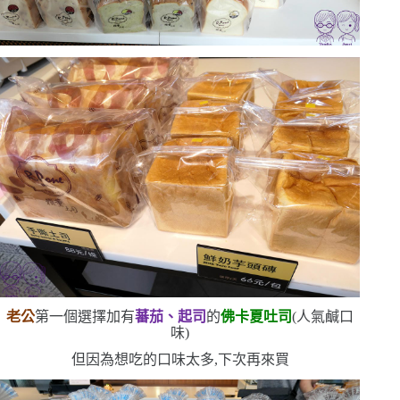
老公
第一個選擇加有
蕃茄、起司
的
佛卡夏吐司
(
人氣鹹口
味
)
但因為想吃的口味太多,下次再來買