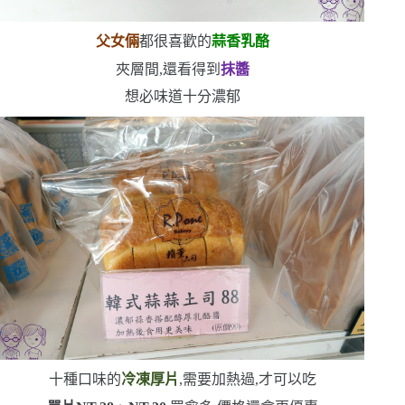
父女倆
都很喜歡的
蒜香乳酪
夾層間,還看得到
抹醬
想必味道十分濃郁
十種口味的
冷凍厚片
,需要加熱過,才可以吃