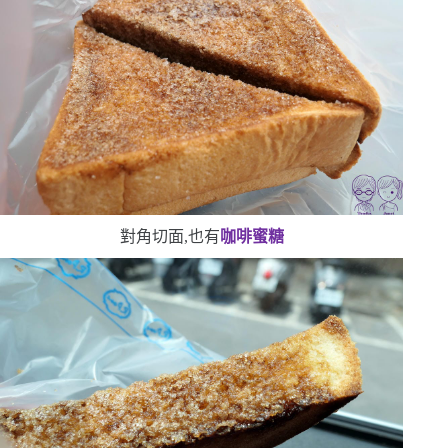
對角切面,也有
咖啡蜜糖