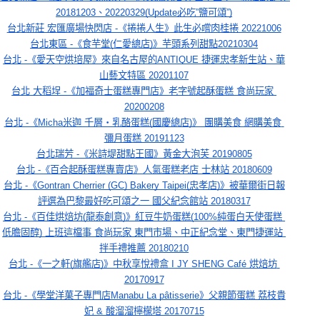
20181203、20220329(Update必吃”鹽可頌”)
台北新莊 宏匯廣場快閃店 -《捲捲人生》此生必嚐肉桂捲 20221006
台北東區 -《食芋堂(仁愛總店)》芋頭系列甜點20210304
台北 -《愛天空烘培屋》來自名古屋的ANTIQUE 捷運忠孝新生站、華
山藝文特區 20201107
台北 大稻埕 -《加福奇士蛋糕專門店》老字號起酥蛋糕 食尚玩家 
20200208
台北 -《Micha米迦 千層‧乳酪蛋糕(國慶總店)》 團購美食 網購美食 
彌月蛋糕 20191123
台北瑞芳 -《米詩堤甜點王國》黃金大泡芙 20190805
台北 -《百合起酥蛋糕專賣店》人氣蛋糕老店 士林站 20180609
台北 -《Gontran Cherrier (GC) Bakery Taipei(忠孝店)》被華爾街日報
評選為巴黎最好吃可頌之一 國父紀念館站 20180317
台北 -《百佳烘焙坊(龍泰創意)》紅豆牛奶蛋糕(100%純蛋白天使蛋糕 
低膽固醇) 上班這檔事 食尚玩家 東門市場、中正紀念堂、東門捷運站 
拌手禮推薦 20180210
台北 -《一之軒(旗艦店)》中秋享悅禮盒 I JY SHENG Café 烘焙坊 
20170917
台北 -《學堂洋菓子專門店Manabu La pâtisserie》父親節蛋糕 荔枝貴
妃 & 酸溜溜檸檬塔 20170715