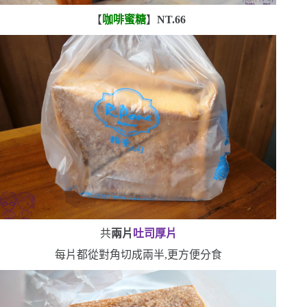
【
咖啡蜜糖
】
NT.66
共
兩片
吐司厚片
每片都從對角切成兩半,更方便分食