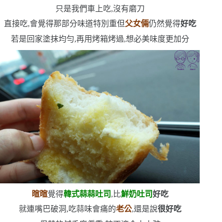
只是我們車上吃,沒有磨刀
直接吃,會覺得那部分味道特別重
但
父女倆
仍然覺得
好吃
若是回家塗抹均勻,再用烤箱烤過,想必美味度更加分
暄暄
覺得
韓式蒜蒜吐司
,比
鮮奶吐司
好吃
就連嘴巴破洞,吃蒜味會痛的
老公
,還是說
很好吃