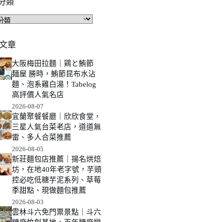
分類
文章
大阪梅田拉麵｜鶏と鮪節
麺屋 勝時，鮪節昆布水沾
麵、泡系雞白湯！Tabelog
高評價人氣名店
2026-08-07
宜蘭聚餐餐廳｜欣欣食堂，
三星人氣台菜老店，道道無
雷、多人合菜推薦
2026-08-05
新莊麵包店推薦｜揚名烘焙
坊，在地40年老字號，芋頭
控必吃低糖芋泥系列、草莓
季甜點、現做麵包推薦
2026-08-03
雲林斗六免門票景點｜斗六