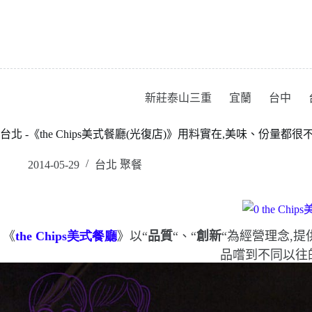
跳
至
主
要
內
容
新莊泰山三重
宜蘭
台中
台北 -《the Chips美式餐廳(光復店)》用料實在,美味、份量都很不錯喔
2014-05-29
台北 聚餐
《
the Chips
美式餐廳
》以
“
品質
“
、
“
創新
“
為經營理念,提
品嚐到不同以往