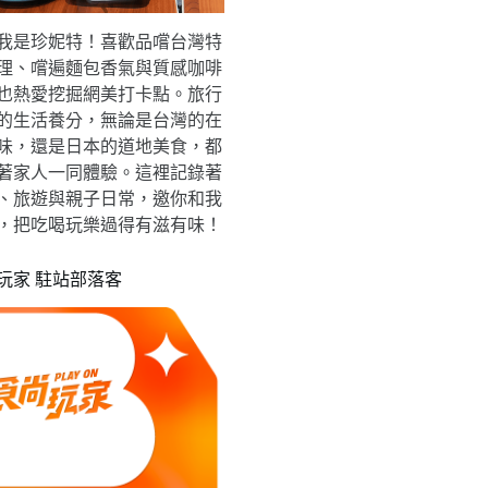
我是珍妮特！喜歡品嚐台灣特
理、嚐遍麵包香氣與質感咖啡
也熱愛挖掘網美打卡點。旅行
的生活養分，無論是台灣的在
味，還是日本的道地美食，都
著家人一同體驗。這裡記錄著
、旅遊與親子日常，邀你和我
，把吃喝玩樂過得有滋有味！
玩家 駐站部落客