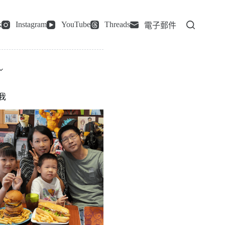
k
Instagram
YouTube
Threads
電子郵件
我