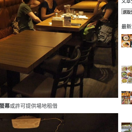
文章
文
章
分
最新
類
螢幕
或許可提供場地租借