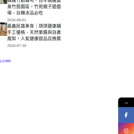
糖廠竹創基地，百年糖廠變
身竹藝園區，竹苑親子遊戲
場、台糖冰品必吃
2026-08-01
嘉義民雄美食｜琪琪健康舖
手工優格、天然果醬與自產
鳳梨，人氣健康甜品店推薦
2026-07-30
k.com
→