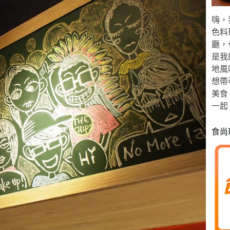
嗨，
色料
廳，
是我
地風
想帶
美食
一起
食尚