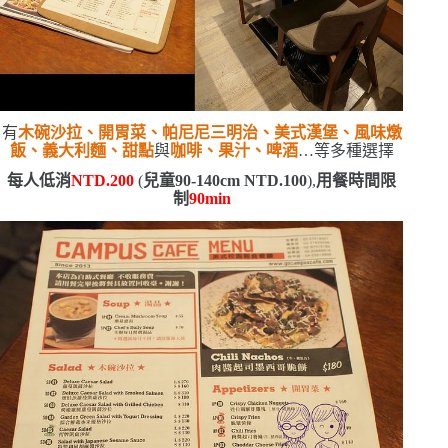
有
木碗沙拉、開胃菜、帕尼尼三明治、美式漢堡、風味燉
飯、義大利麵、甜點
與
咖啡、果汁、啤酒
…等多種選擇
每人低消
NTD.200
(
兒童
90-140cm NTD.100
)
,
用餐時間限
制
90min