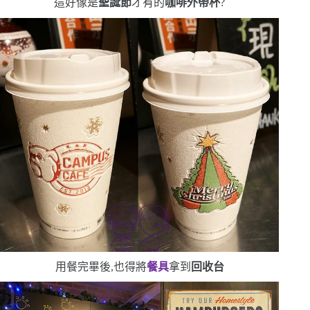
這好像是
聖誕節
才有的
咖啡外帶杯
?
用餐完畢後,也得將
餐具
拿到
回收台