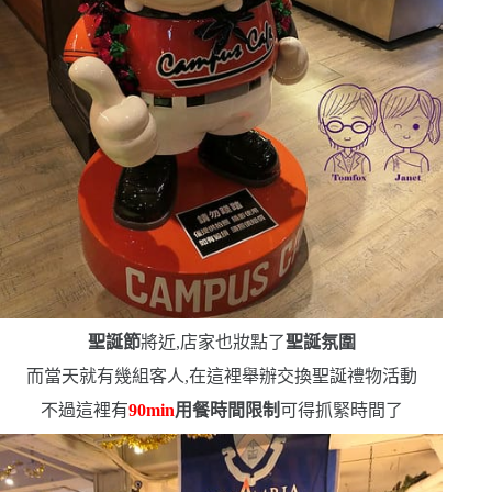
聖誕節
將近,店家也妝點了
聖誕氛圍
而當天就有幾組客人,在這裡舉辦交換聖誕禮物活動
不過這裡有
90min
用餐時間限制
可得抓緊時間了