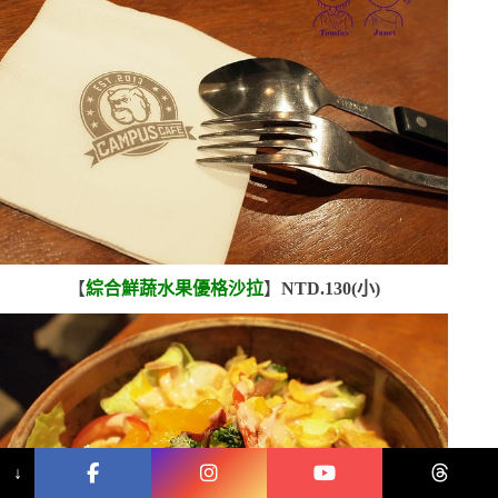
【
綜合鮮蔬水果優格沙拉
】
NTD.130(
小
)
↓