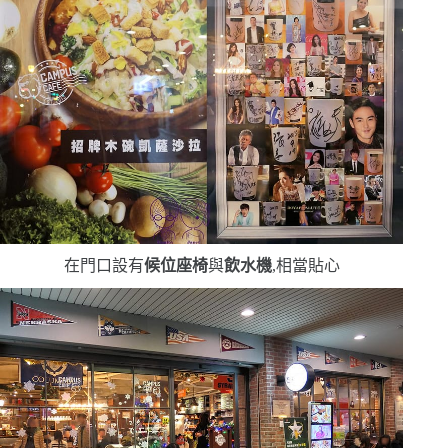
在門口設有
候位座椅
與
飲水機
,相當貼心