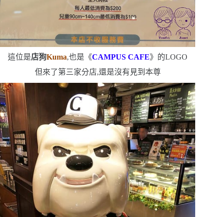
這位是
店狗
Kuma
,也是《
CAMPUS CAFE
》的
LOGO
但來了第三家分店,還是沒有見到本尊