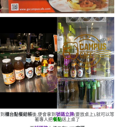
到
櫃台點餐結帳
後,便會拿到
號碼立牌
(
要放桌上
)
,就可以等
著專人把
餐點
送上桌了