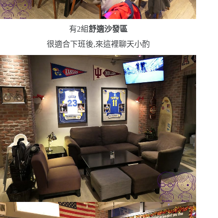
有
2
組
舒適沙發區
很適合下班後,來這裡聊天小酌