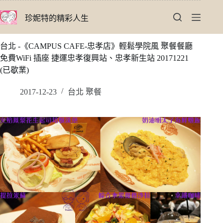
跳
珍妮特的精彩人生
至
主
要
台北 -《CAMPUS CAFE-忠孝店》輕鬆學院風 聚餐餐廳
內
免費WiFi 插座 捷運忠孝復興站、忠孝新生站 20171221
容
(已歇業)
2017-12-23
台北 聚餐