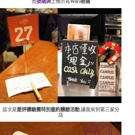
而
號碼牌
上標示有
WiFi
密碼
這次是
愛評體驗團特別邀約體驗活動
,讓我來到第三家分
店