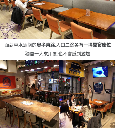
面對車水馬龍的
忠孝東路
,入口二邊各有一排
靠窗座位
獨自一人來用餐,也不會感到尷尬