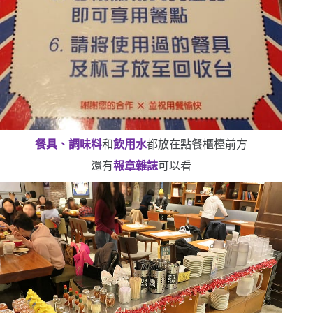
餐具、調味料
和
飲用水
都放在點餐櫃檯前方
還有
報章雜誌
可以看