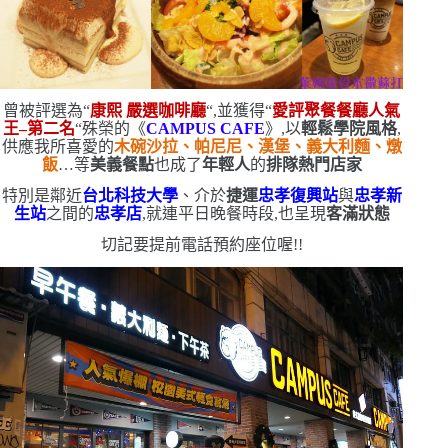
曾被評選為
“
康熙
嚴選咖啡廳
“
,並獲得
“
愛評聚餐餐廳人氣
王
–
第二名
“
殊榮的《
CAMPUS CAFE
》,以
輕鬆學院風格
,
供應我所喜愛的
木碗沙拉、帕尼尼、漢堡、義大利麵、燉
飯
…等
美義餐點
也成了
年輕人
的
排隊熱門店家
特別是鄰近
台北科技大學
、介於
捷運
忠孝復興站
與
忠孝新
生站
之間的
忠孝店
,就連平日晚餐時段,也呈現
客滿狀態
切記要提前電話預約座位喔!!