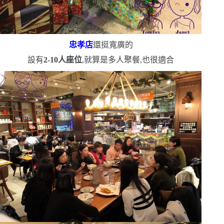
忠孝店
還挺寬廣的
設有
2-10
人座位
,就算是多人聚餐,也很適合