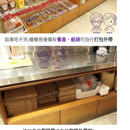
如果吃不完,櫃檯旁邊備有
餐盒、紙袋
可自行
打包外帶