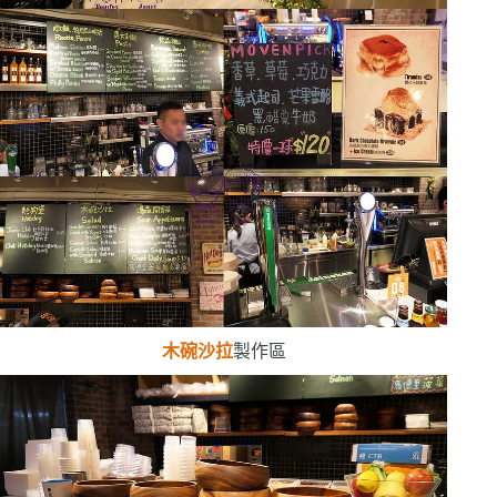
木碗沙拉
製作區