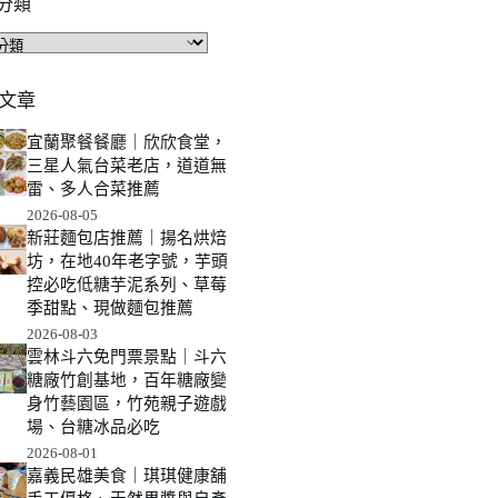
分類
文章
宜蘭聚餐餐廳｜欣欣食堂，
三星人氣台菜老店，道道無
雷、多人合菜推薦
2026-08-05
新莊麵包店推薦｜揚名烘焙
坊，在地40年老字號，芋頭
控必吃低糖芋泥系列、草莓
季甜點、現做麵包推薦
2026-08-03
雲林斗六免門票景點｜斗六
糖廠竹創基地，百年糖廠變
身竹藝園區，竹苑親子遊戲
場、台糖冰品必吃
2026-08-01
嘉義民雄美食｜琪琪健康舖