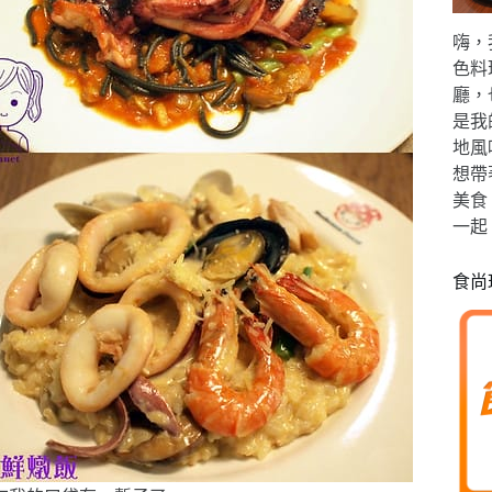
嗨，
色料
廳，
是我
地風
想帶
美食
一起
食尚