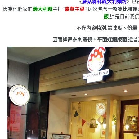
《
蘑菇森林義大利麵坊
》已
因為他們家的
義大利麵
主打
“
豪華主菜
“
,居然包含
一整隻比臉還
飯
,這是目前我
不僅
內容特別
,
美味度、份量
因而搏得多家
電視、平面媒體版面
,還