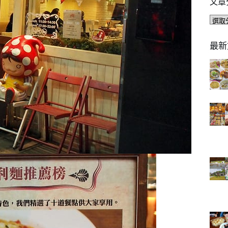
文章
文
章
分
最新
類