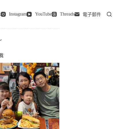
k
Instagram
YouTube
Threads
電子郵件
我