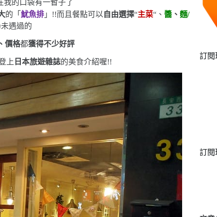
在我的口袋有一暫子了
大
的「
魷魚排
」!!而且餐點可以
自由選擇
“
主菜
“
、
醬
、
麵
/
仍未遇過的
、價格
都
獲得不少好評
訂閱
曾登上
日本旅遊雜誌
的美食介紹喔!!
訂閱