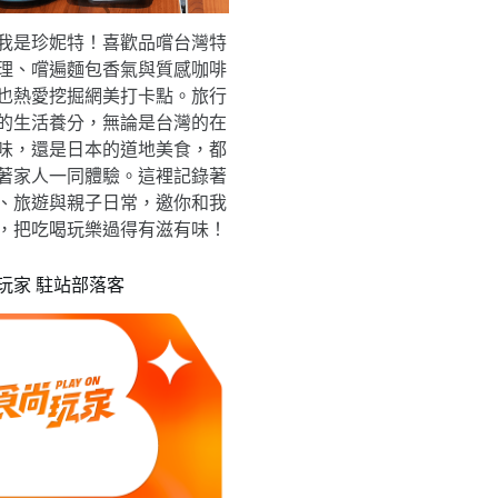
我是珍妮特！喜歡品嚐台灣特
理、嚐遍麵包香氣與質感咖啡
也熱愛挖掘網美打卡點。旅行
的生活養分，無論是台灣的在
味，還是日本的道地美食，都
著家人一同體驗。這裡記錄著
、旅遊與親子日常，邀你和我
，把吃喝玩樂過得有滋有味！
玩家 駐站部落客