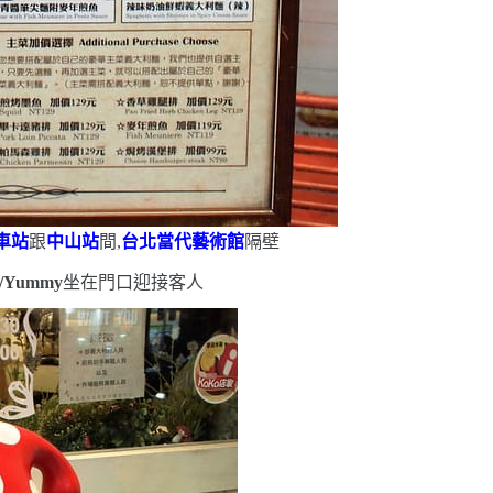
車站
跟
中山站
間,
台北當代藝術館
隔壁
i/Yummy
坐在門口迎接客人