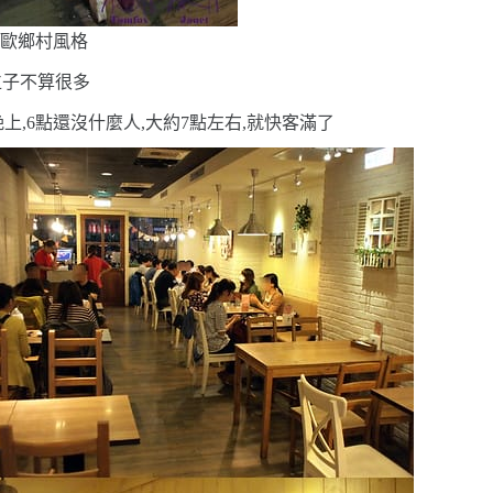
北歐鄉村風格
位子不算很多
上,
6
點還沒什麼人,大約
7
點左右,就快客滿了