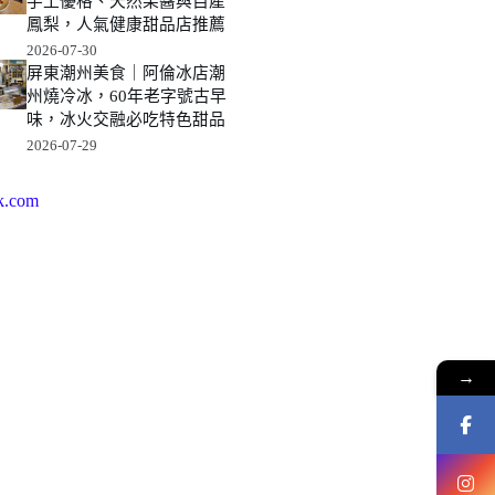
手工優格、天然果醬與自產
鳳梨，人氣健康甜品店推薦
2026-07-30
屏東潮州美食｜阿倫冰店潮
州燒冷冰，60年老字號古早
味，冰火交融必吃特色甜品
2026-07-29
k.com
→