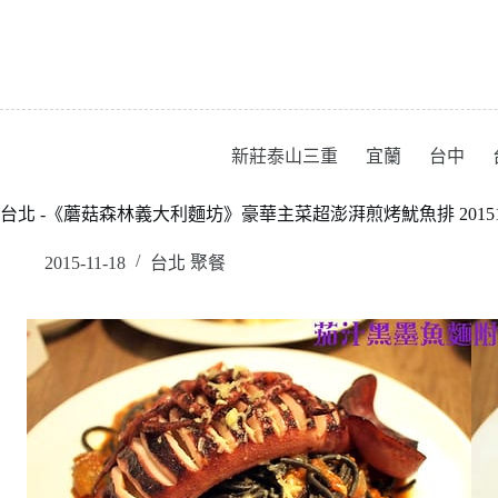
跳
至
主
要
內
容
新莊泰山三重
宜蘭
台中
台北 -《蘑菇森林義大利麵坊》豪華主菜超澎湃煎烤魷魚排 201511
2015-11-18
台北 聚餐