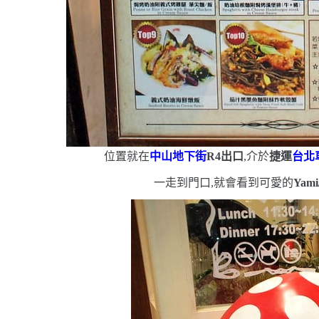
位置就在
中山地下街
R4
出口
,介於
捷運
台北
一走到門口,就會看到可愛的
Yam