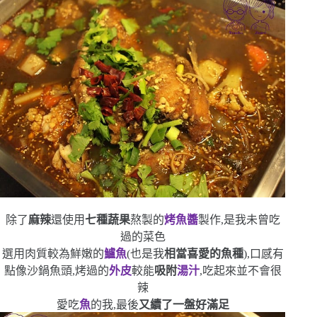
除了
麻辣
還使用
七種蔬果
熬製的
烤魚醬
製作,是我未曾吃
過的菜色
選用肉質較為鮮嫩的
鱸魚
(
也是我
相當喜愛的魚種
)
,口感有
點像沙鍋魚頭,烤過的
外皮
較能
吸附
湯汁
,吃起來並不會很
辣
愛吃
魚
的我,最後
又續了一盤
好滿足