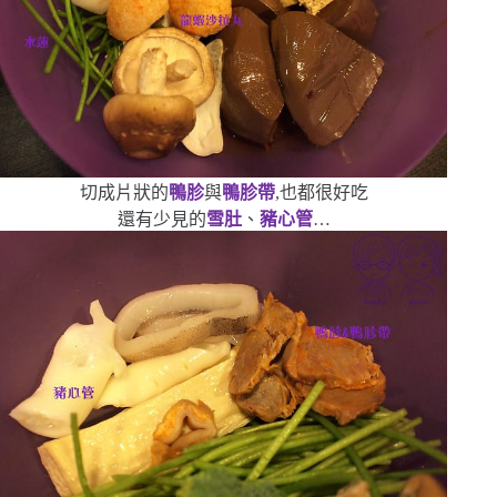
切成片狀的
鴨胗
與
鴨胗帶
,也都很好吃
還有少見的
雪肚
、
豬心管
…