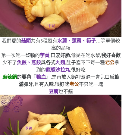
我們愛的
菇類
共有
5
種
還有
水蓮、蓮藕、筍子
…等單價較
高的品項
第一次吃一整顆的
荸薺
,口感
好脆
,像是在吃水梨,
我好喜歡
少不了
魚餃、燕餃
與
各式
丸類
,肚子塞不下每一種
老公
拿
到的
龍蝦沙拉丸
,很好吃
麻辣鍋
的
要角
『
鴨血
』,需再放入鍋裡煮泡一會兒
口感
飽
滿彈牙
,且有
入味
,
很好吃
老公
不只吃一塊
豆腐
也不錯