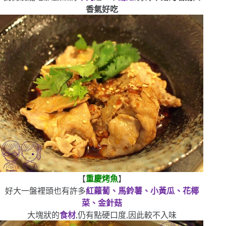
香氣
好吃
【
重
慶烤魚
】
好大一盤
裡頭也有許多
紅蘿蔔、馬鈴薯、小黃瓜、花椰
菜、金針菇
大塊狀的
食材
,仍有點硬口度,因此較不入味