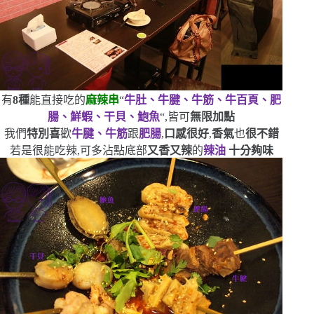
有
8
種
能直接吃的
麻辣串
“
牛肚、牛腱、牛筋、牛百頁、肥
腸、鮮蝦、干貝、鮑魚
“
,皆可
無限加點
我們
特別喜
歡
牛腱、牛筋
跟
肥腸
,
口感很好
,
香氣
也
很不錯
若是很能吃辣,可多沾點底部
又香又辣
的
辣油
十分夠味