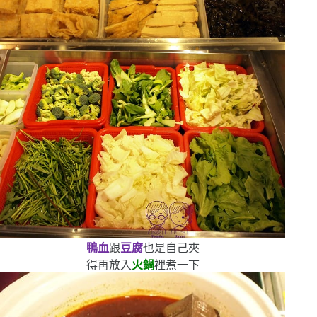
鴨血
跟
豆腐
也是自己夾
得再放入
火鍋
裡煮一下