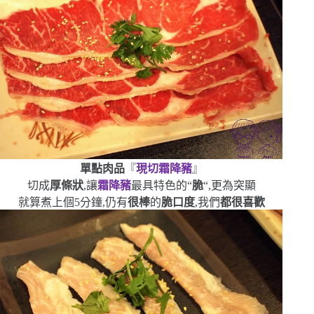
單點肉品
『
現切霜降豬
』
切成
厚條狀
,讓
霜降豬
最具特色的
“
脆
“
,更為突顯
就算煮上個
5
分鐘,仍有
很棒
的
脆口度
,我們
都很喜歡