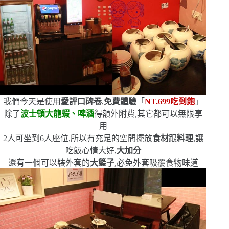
我們今天是使用
愛評口碑卷
,
免費體驗
「
NT.699
吃到飽
」
除了
波士頓大龍蝦、啤酒
得額外附費,其它都可以無限享
用
2
人可坐到
6
人座位,所以有充足的空間擺放
食材
跟
料理
,讓
吃飯心情大好,
大加分
還有一個可以裝外套的
大籃子
,必免外套吸覆食物味道