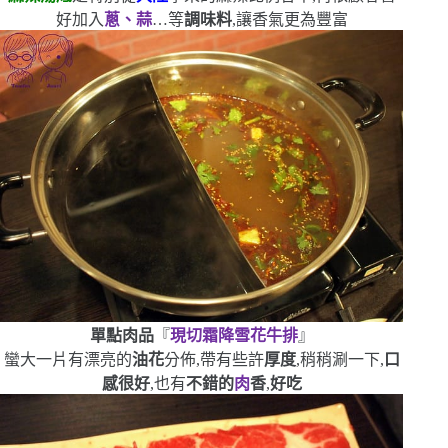
好加入
蔥、蒜
…等
調味料
,讓香氣更為豐富
單點肉品
『
現切霜降雪花牛排
』
蠻大一片
有漂亮的
油花
分佈,帶有些許
厚度
,稍稍涮一下,
口
感很好
,也有
不錯的
肉
香
,
好吃