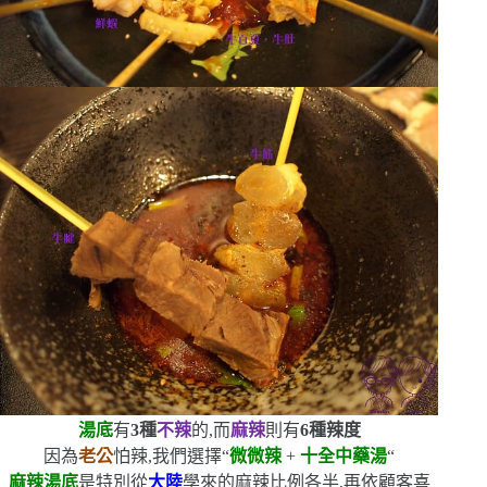
湯底
有
3
種
不辣
的,而
麻辣
則有
6
種辣度
因為
老公
怕辣,我們選擇
“
微微辣
+
十全中藥湯
“
麻辣湯底
是特別從
大陸
學來的
麻辣比例各半,再依顧客喜