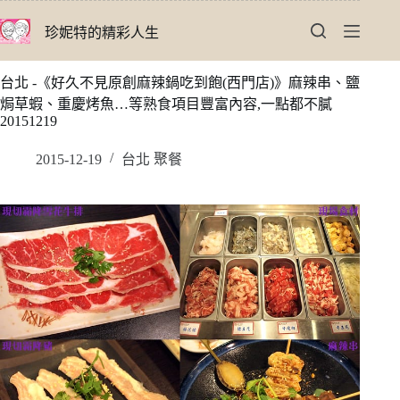
跳
珍妮特的精彩人生
至
主
要
台北 -《好久不見原創麻辣鍋吃到飽(西門店)》麻辣串、鹽
內
焗草蝦、重慶烤魚…等熟食項目豐富內容,一點都不膩
容
20151219
2015-12-19
台北 聚餐