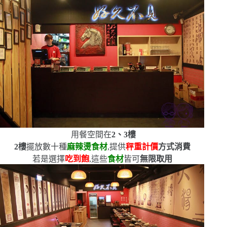
用餐空間在
2
、
3
樓
2
樓
擺放數十種
麻辣燙食材
,提供
秤重計價
方式消費
若是選擇
吃到飽
,這些
食材
皆可
無限取用