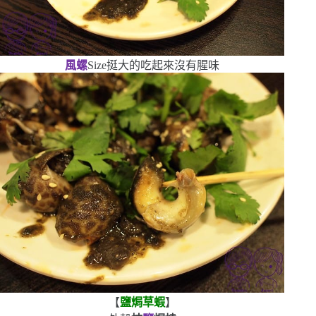
風螺
Size
挺大的
吃起來沒有腥味
【
鹽焗草蝦
】