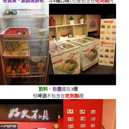
奇異果、脆酥黑餅乾
…等
8
種口味
)
,也是包含在
吃到飽
內
飲料
、
佐醬
擺在
3
樓
但
啤酒
不包含在
吃到飽
裡