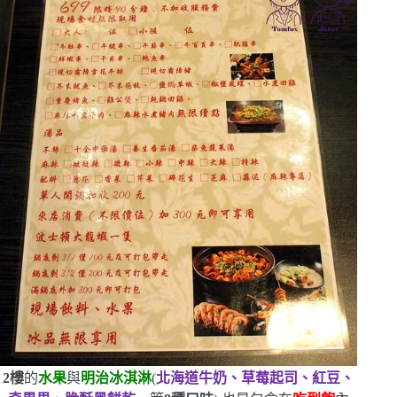
2
樓
的
水果
與
明治冰淇淋
(
北海道牛奶、草莓起司、紅豆、