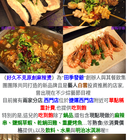
《
好久不見原創麻辣燙
》為
“
田季發爺
“
創辦人與其餐飲集
團團隊共同打造的新品牌
且是
藝人
白雲
投資推薦的店家,
曾出現在不少綜藝節目裡
目前擁有
兩家分店
,
西門店
位於
捷運西門店
附近
可
單點稱
重計費
,也提供
吃到飽
特別的是,這兒的
吃到飽
除了
鍋品
,還包含
現點現做
的
麻辣
串、鹽焗草蝦、乾鍋田雞、重慶烤魚
…等
熟食
(
依
消費價
格
提供
)
,以及
飲料、水果
與
明治冰淇淋
喔!!