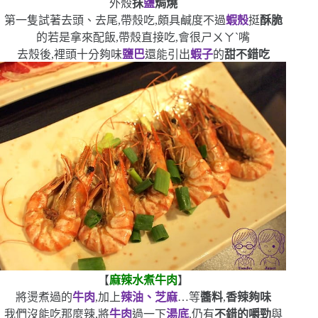
外殼
抹
鹽
焗燒
第一隻試著去頭、去尾,帶殼吃,頗具鹹度
不過
蝦殼
挺
酥脆
的
若是拿來配飯,帶殼直接吃,會很ㄕㄨㄚˋ嘴
去殼後,裡頭十分夠味
鹽巴
還能引出
蝦子
的
甜
不錯吃
【
麻辣水煮牛肉
】
將燙煮過的
牛肉
,加上
辣油、芝麻
…等
醬料
,
香辣夠味
我們沒能吃那麼辣,將
牛肉
過一下
湯底
,仍有
不錯的嚼勁
與