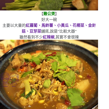
【
雞公煲
】
好大一碗
主要以大量的
紅蘿蔔、馬鈴薯、小黃瓜、花椰菜、金針
菇、豆芽菜
舖底,說是
“
比較大器
“
雖然看到不少
紅辣椒
,其實不會很辣