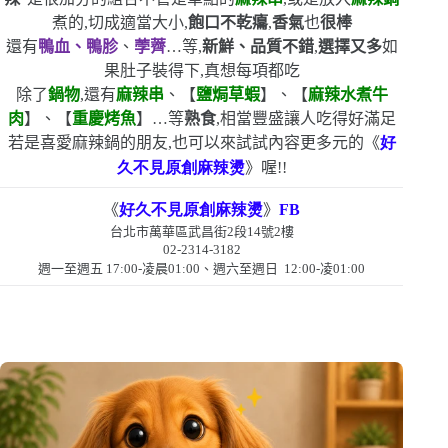
煮的,切成適當大小,
飽口不乾癟
,
香氣
也
很棒
還有
鴨血、鴨胗
、
荸薺
…等,
新鮮、品質不錯
,
選擇又多
如
果肚子裝得下,真想每項都吃
除了
鍋物
,還有
麻辣串
、【
鹽焗草蝦
】、【
麻辣水煮牛
肉
】、【
重慶烤魚
】…等
熟食
,相當豐盛
讓人吃得好滿足
若是喜愛麻辣鍋的朋友,也可以來試試內容更多元的《
好
久不見原創麻辣燙
》喔!!
《
好久不見原創麻辣燙
》
FB
台北市萬華區武昌街
2
段
14
號
2
樓
02-2314-3182
週一至週五
17:00-
凌晨
01:00
、週六至週日
12:00-
凌
01:00