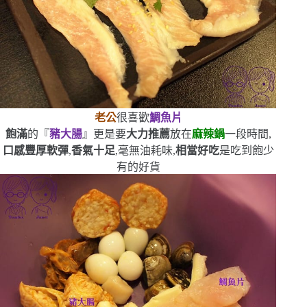
老公
很喜歡
鯛魚片
飽滿
的『
豬大腸
』更是要
大力推薦
放在
麻辣鍋
一段時間,
口感豐厚軟彈
,
香氣十足
,毫無油耗味,
相當好吃
是吃到飽少
有的好貨