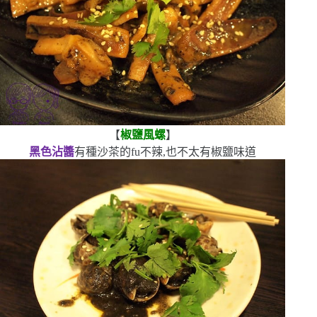
【
椒鹽風螺
】
黑色沾醬
有種沙茶的
fu
不辣,也不太有椒鹽味道