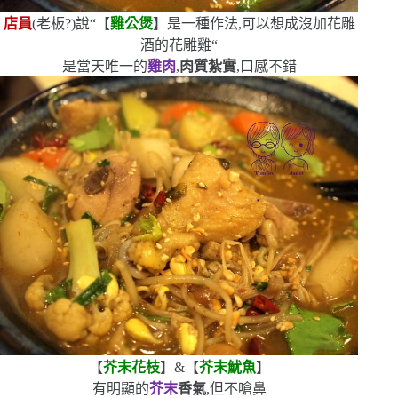
店員
(
老板?
)
說
“
【
雞公煲
】是一種作法,可以想成沒加花雕
酒的花雕雞
“
是當天唯一的
雞肉
,
肉質紮實
,口感不錯
【
芥末花枝
】
&
【
芥末魷魚
】
有明顯的
芥末
香氣
,但不嗆鼻