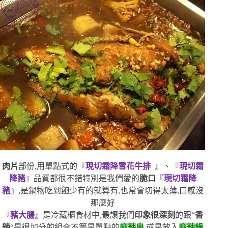
肉片
部份,用單點式的『
現切霜降雪花牛排
』、『
現切霜
降豬
』品質都很不錯
特別是我們愛的
脆口
『
現切霜降
豬
』,是鍋物吃到飽少有的
就算有,也常會切得太薄,口感沒
那麼好
『
豬大腸
』是冷藏櫃食材中,最讓我們
印象很深刻
的
跟
“
香
辣
“
是很加分的組合
不管是單點的
麻辣串
,或是放入
麻辣鍋