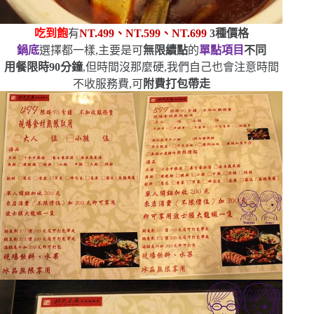
吃到飽
有
NT.499
、
NT.599
、
NT.699
3
種價格
鍋底
選擇都一樣,主要是可
無限續點
的
單點項目
不同
用餐限時
90
分鐘
,但時間沒那麼硬,我們自己也會注意時間
不收服務費,可
附費打包帶走