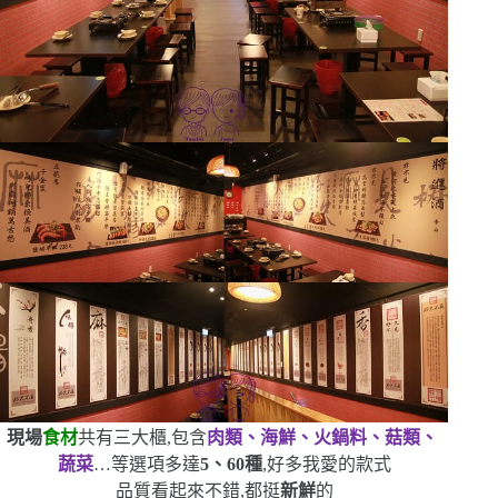
現場
食材
共有三大櫃,包含
肉類、海鮮、火鍋料、菇類、
蔬菜
…等
選項多達
5
、
60
種
,好多我愛的款式
品質看起來不錯,都挺
新鮮
的