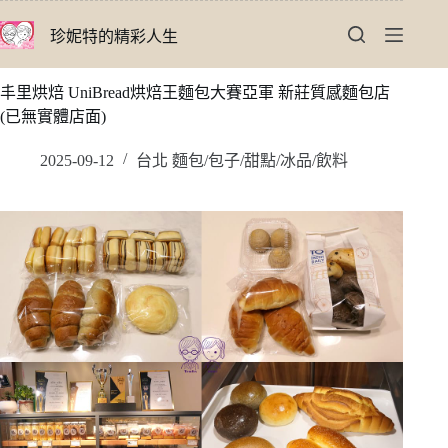
跳
珍妮特的精彩人生
至
主
要
丰里烘焙 UniBread烘焙王麵包大賽亞軍 新莊質感麵包店
內
(已無實體店面)
容
2025-09-12
台北 麵包/包子/甜點/冰品/飲料