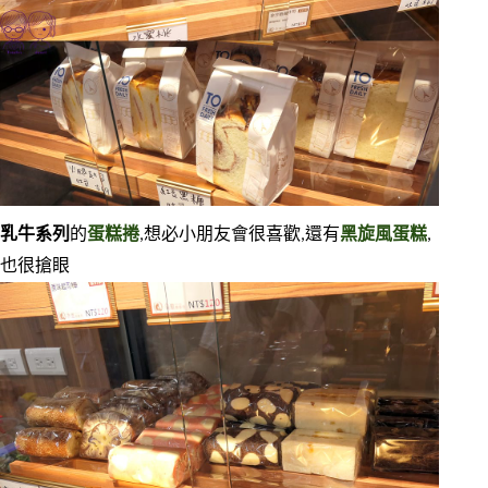
乳牛系列
的
蛋糕捲
,想必小朋友會很喜歡,還有
黑旋風蛋糕
,
也很搶眼