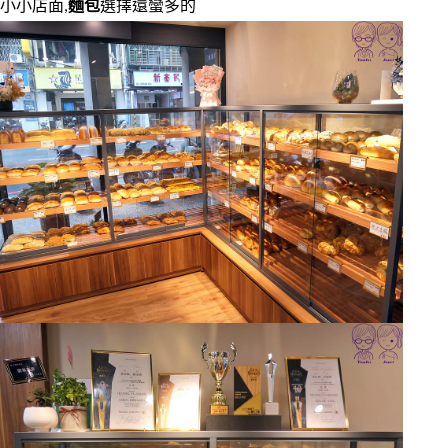
小小店面,
麵包
選擇還蠻多的