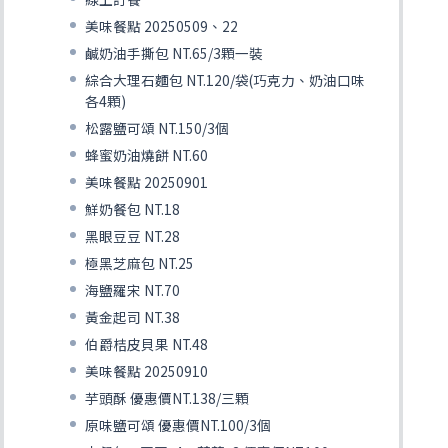
美味餐點 20250509、22
鹹奶油手撕包 NT.65/3顆一裝
綜合大理石麵包 NT.120/袋(巧克力、奶油口味
各4顆)
松露鹽可頌 NT.150/3個
蜂蜜奶油燒餅 NT.60
美味餐點 20250901
鮮奶餐包 NT.18
黑眼豆豆 NT.28
極黑芝麻包 NT.25
海鹽羅宋 NT.70
黃金起司 NT.38
伯爵桔皮貝果 NT.48
美味餐點 20250910
芋頭酥 優惠價NT.138/三顆
原味鹽可頌 優惠價NT.100/3個