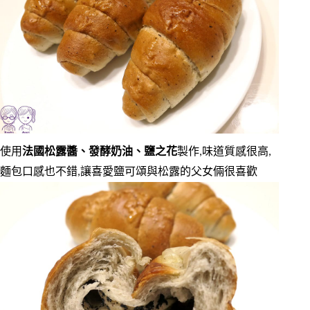
使用
法國松露醬、發酵奶油、鹽之花
製作,味道質感很高,
麵包口感也不錯,讓喜愛鹽可頌與松露的父女倆很喜歡