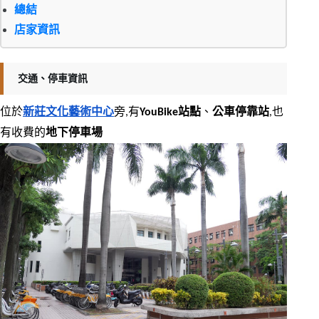
總結
店家資訊
交通、停車資訊
位於
新莊文化藝術中心
旁,有
YouBike站點
、
公車停靠站
,也
有收費的
地下停車場