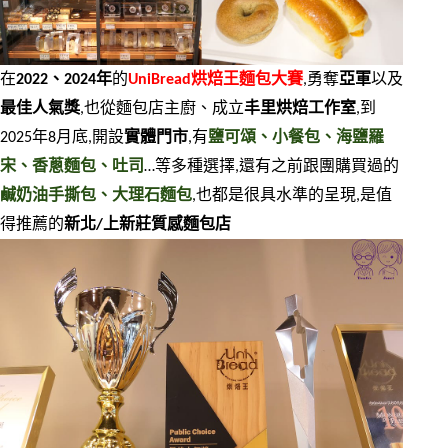
在
2022、2024年
的
UniBread烘焙王麵包大賽
,勇奪
亞軍
以及
最佳人氣獎
,也從麵包店主廚、成立
丰里烘焙工作室
,到
2025年8月底,開設
實體門市
,有
鹽可頌、小餐包、海鹽羅
宋、香蔥麵包、吐司
…等多種選擇,還有之前跟團購買過的
鹹奶油手撕包、大理石麵包
,也都是很具水準的呈現,是值
得推薦的
新北/上新莊質感麵包店