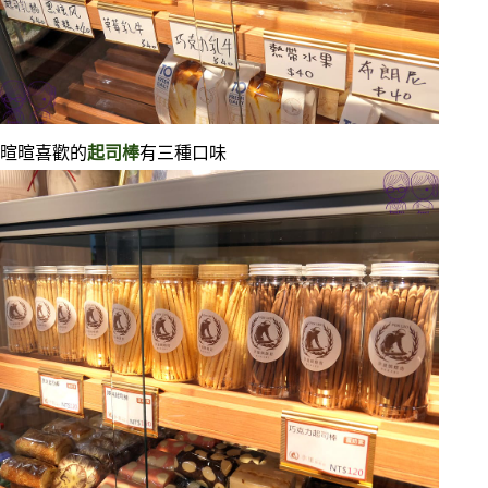
暄暄喜歡的
起司棒
有三種口味