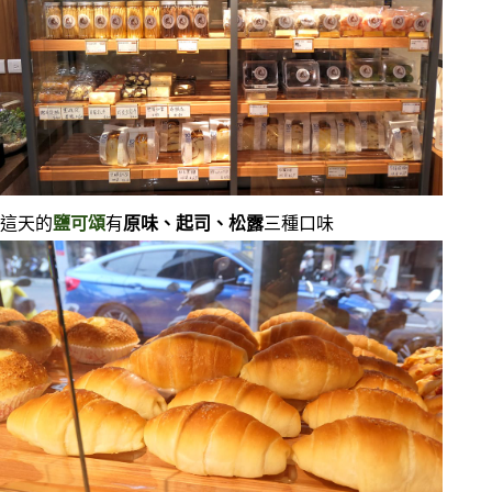
這天的
鹽可頌
有
原味、起司、松露
三種口味