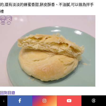
的,還有淡淡的蜂蜜香甜,餅皮酥香、不油膩,可以做為拌手
禮
回到目錄
↓
美味餐點 20250901