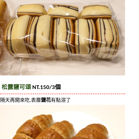
松露鹽可頌
 NT.150/3個
隔天再開來吃,表層
鹽花
有點溶了