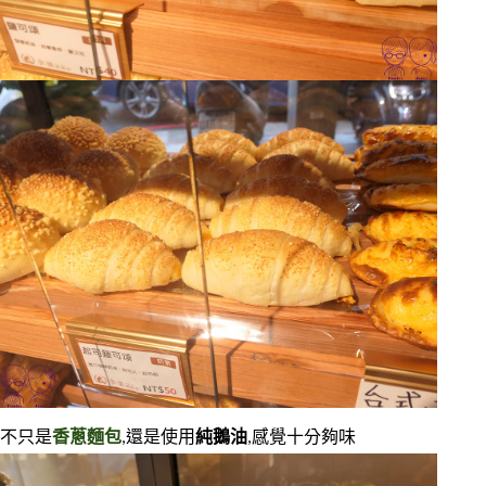
不只是
香蔥麵包
,還是使用
純鵝油
,感覺十分夠味