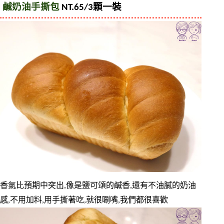
鹹奶油手撕包
 NT.65/3顆一裝
香氣比預期中突出,像是鹽可頌的鹹香,還有不油膩的奶油
感,不用加料,用手撕著吃,就很唰嘴,我們都很喜歡