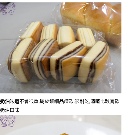
奶油
味道不會很重,屬於細細品嚐款,很耐吃,暄暄比較喜歡
奶油口味