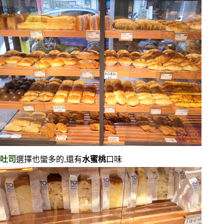
吐司
選擇也蠻多的,還有
水蜜桃
口味