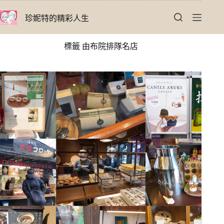
跳
珍妮特的精彩人生
至
主
要
標籤
由布院排隊名店
內
容