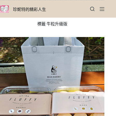
跳
珍妮特的精彩人生
至
主
要
標籤
牛粒升級版
內
容