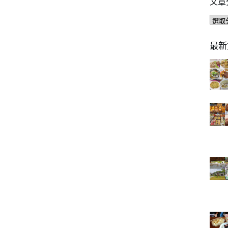
文章
文
章
分
最新
類