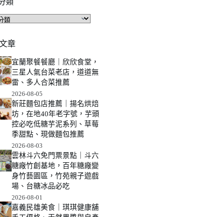
分類
文章
宜蘭聚餐餐廳｜欣欣食堂，
三星人氣台菜老店，道道無
雷、多人合菜推薦
2026-08-05
新莊麵包店推薦｜揚名烘焙
坊，在地40年老字號，芋頭
控必吃低糖芋泥系列、草莓
季甜點、現做麵包推薦
2026-08-03
雲林斗六免門票景點｜斗六
糖廠竹創基地，百年糖廠變
身竹藝園區，竹苑親子遊戲
場、台糖冰品必吃
2026-08-01
嘉義民雄美食｜琪琪健康舖