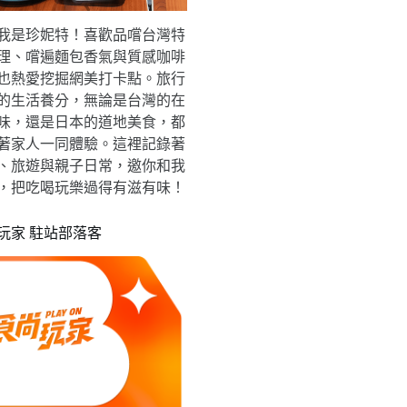
我是珍妮特！喜歡品嚐台灣特
理、嚐遍麵包香氣與質感咖啡
也熱愛挖掘網美打卡點。旅行
的生活養分，無論是台灣的在
味，還是日本的道地美食，都
著家人一同體驗。這裡記錄著
、旅遊與親子日常，邀你和我
，把吃喝玩樂過得有滋有味！
玩家 駐站部落客