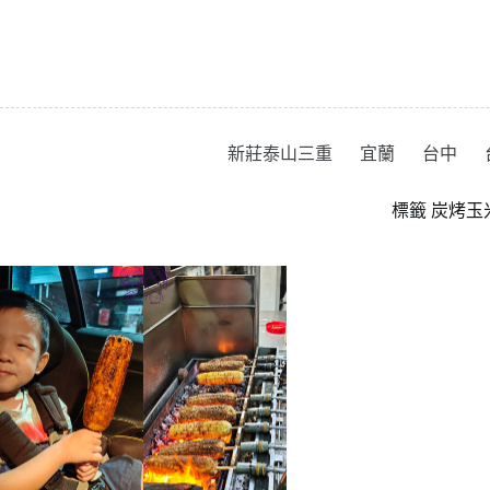
跳
至
主
要
內
容
新莊泰山三重
宜蘭
台中
標籤
炭烤玉