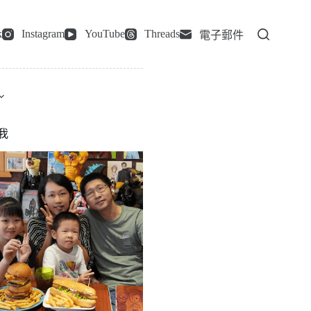
k
Instagram
YouTube
Threads
電子郵件
我