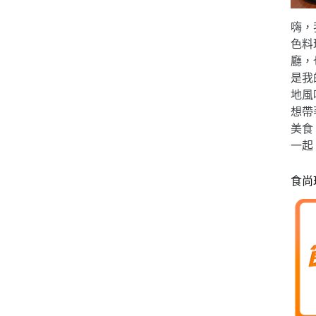
嗨，
色料
廳，
是我
地風
想帶
美食
一起
食尚