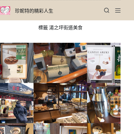
跳
珍妮特的精彩人生
至
主
要
標籤
湯之坪街道美食
內
容