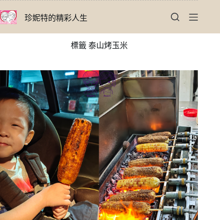
跳
珍妮特的精彩人生
至
主
要
標籤
泰山烤玉米
內
容