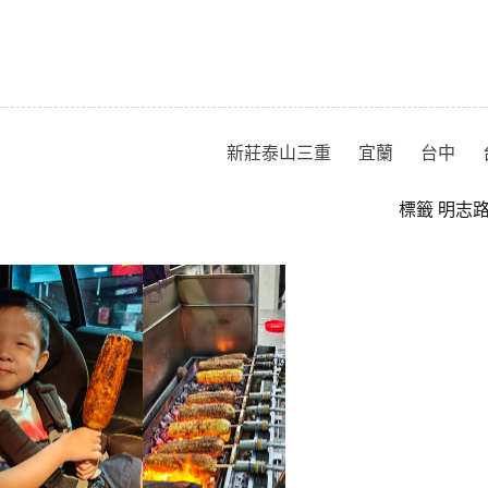
跳
至
主
要
內
容
新莊泰山三重
宜蘭
台中
標籤
明志