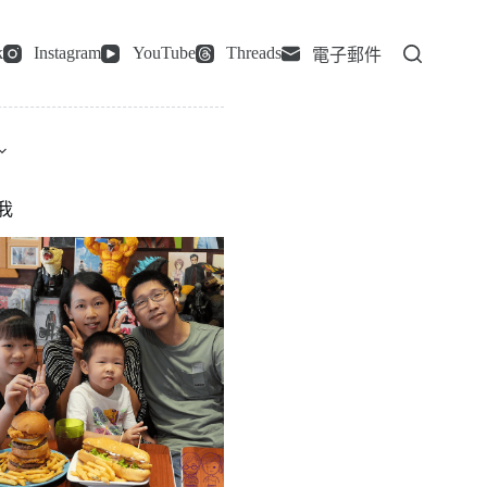
k
Instagram
YouTube
Threads
電子郵件
我