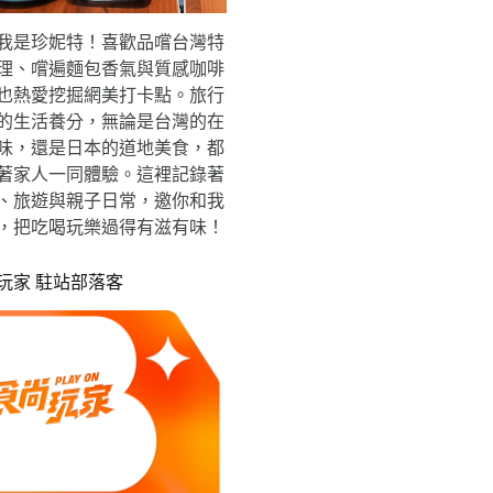
我是珍妮特！喜歡品嚐台灣特
理、嚐遍麵包香氣與質感咖啡
也熱愛挖掘網美打卡點。旅行
的生活養分，無論是台灣的在
味，還是日本的道地美食，都
著家人一同體驗。這裡記錄著
、旅遊與親子日常，邀你和我
，把吃喝玩樂過得有滋有味！
玩家 駐站部落客