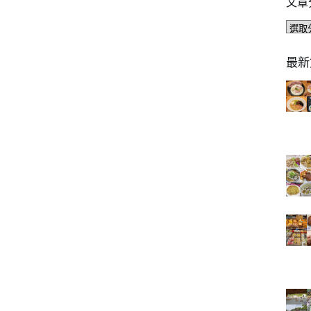
文章
文
章
分
最新
類