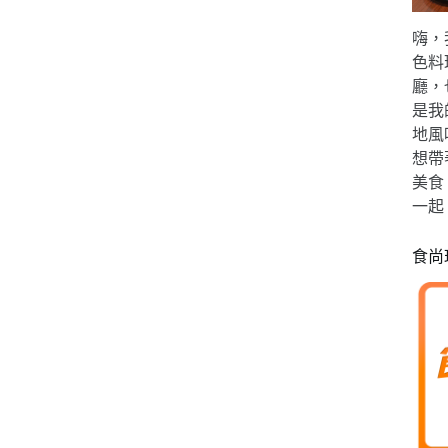
嗨，
色料
廳，
是我
地風
想帶
美食
一起
食尚