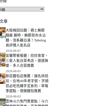
分類
文章
大阪梅田拉麵｜鶏と鮪節
麺屋 勝時，鮪節昆布水沾
麵、泡系雞白湯！Tabelog
高評價人氣名店
2026-08-07
宜蘭聚餐餐廳｜欣欣食堂，
三星人氣台菜老店，道道無
雷、多人合菜推薦
2026-08-05
新莊麵包店推薦｜揚名烘焙
坊，在地40年老字號，芋頭
控必吃低糖芋泥系列、草莓
季甜點、現做麵包推薦
2026-08-03
雲林斗六免門票景點｜斗六