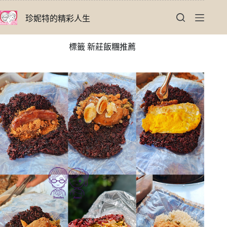
跳
珍妮特的精彩人生
至
主
要
標籤
新莊飯糰推薦
內
容