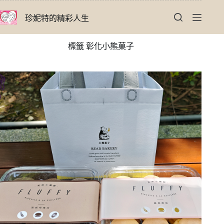
跳
珍妮特的精彩人生
至
主
要
標籤
彰化小熊菓子
內
容