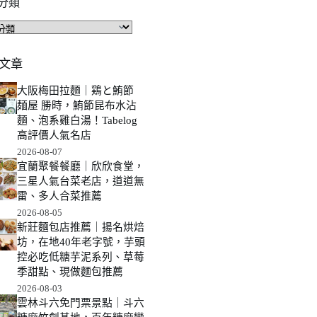
分類
文章
大阪梅田拉麵｜鶏と鮪節
麺屋 勝時，鮪節昆布水沾
麵、泡系雞白湯！Tabelog
高評價人氣名店
2026-08-07
宜蘭聚餐餐廳｜欣欣食堂，
三星人氣台菜老店，道道無
雷、多人合菜推薦
2026-08-05
新莊麵包店推薦｜揚名烘焙
坊，在地40年老字號，芋頭
控必吃低糖芋泥系列、草莓
季甜點、現做麵包推薦
2026-08-03
雲林斗六免門票景點｜斗六