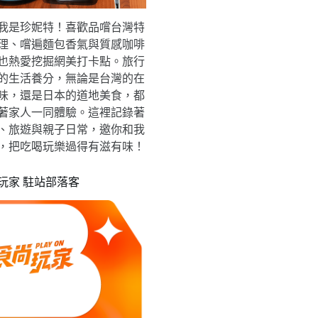
我是珍妮特！喜歡品嚐台灣特
理、嚐遍麵包香氣與質感咖啡
也熱愛挖掘網美打卡點。旅行
的生活養分，無論是台灣的在
味，還是日本的道地美食，都
著家人一同體驗。這裡記錄著
、旅遊與親子日常，邀你和我
，把吃喝玩樂過得有滋有味！
玩家 駐站部落客