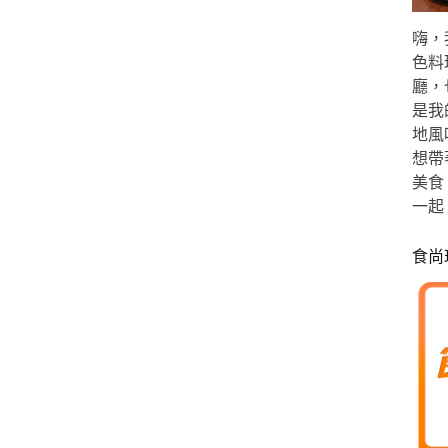
嗨，
色料
廳，
是我
地風
想帶
美食
一起
食尚