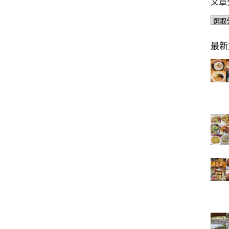
文章
文
章
分
最新
類