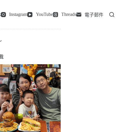
k
Instagram
YouTube
Threads
電子郵件
我