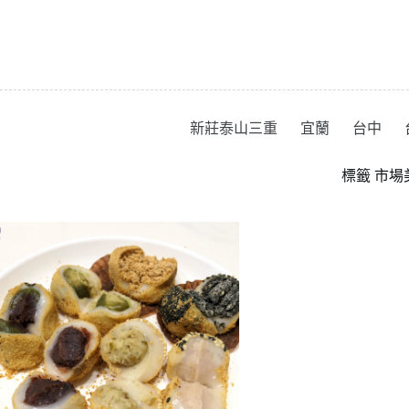
跳
至
主
要
內
容
新莊泰山三重
宜蘭
台中
標籤
市場