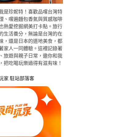
我是珍妮特！喜歡品嚐台灣特
理、嚐遍麵包香氣與質感咖啡
也熱愛挖掘網美打卡點。旅行
的生活養分，無論是台灣的在
味，還是日本的道地美食，都
著家人一同體驗。這裡記錄著
、旅遊與親子日常，邀你和我
，把吃喝玩樂過得有滋有味！
玩家 駐站部落客