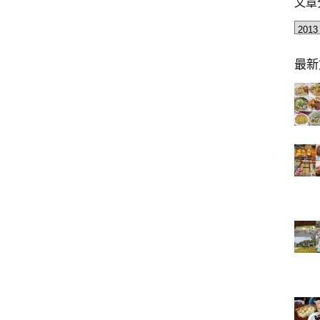
文章
文
章
分
最新
類