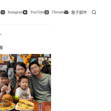
k
Instagram
YouTube
Threads
電子郵件
我