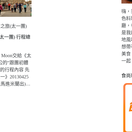
嗨，
色料
廳，
月之旅(太一團)
是我
(太一團) 行程總
地風
想帶
美食
 Moon交給《太
一起
公的“跟團初體
趟的行程內容 先
食尚
》20130425
羅馬進米蘭出)…