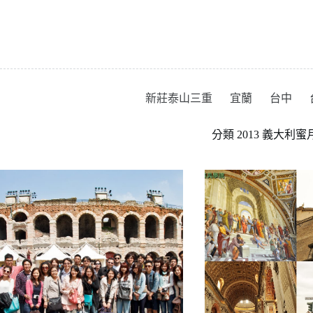
跳
至
主
要
內
容
新莊泰山三重
宜蘭
台中
分類
2013 義大利蜜