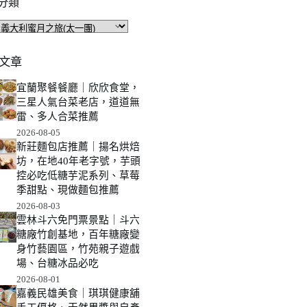
分類
文章
宜蘭聚餐餐廳｜欣欣食堂，
三星人氣台菜老店，道道無
雷、多人合菜推薦
2026-08-05
新莊麵包店推薦｜揚名烘焙
坊，在地40年老字號，芋頭
控必吃低糖芋泥系列、草莓
季甜點、現做麵包推薦
2026-08-03
雲林斗六免門票景點｜斗六
糖廠竹創基地，百年糖廠變
身竹藝園區，竹苑親子遊戲
場、台糖冰品必吃
2026-08-01
嘉義民雄美食｜琪琪健康舖