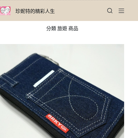
跳
珍妮特的精彩人生
至
主
要
分類
旅遊 商品
內
容