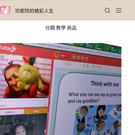
跳
珍妮特的精彩人生
至
主
要
分類
教學 商品
內
容