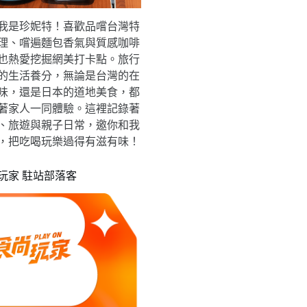
我是珍妮特！喜歡品嚐台灣特
理、嚐遍麵包香氣與質感咖啡
也熱愛挖掘網美打卡點。旅行
的生活養分，無論是台灣的在
味，還是日本的道地美食，都
著家人一同體驗。這裡記錄著
、旅遊與親子日常，邀你和我
，把吃喝玩樂過得有滋有味！
玩家 駐站部落客