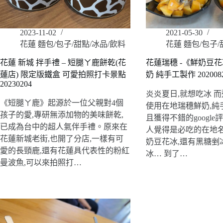
2023-11-02
2021-05-30
花蓮 麵包/包子/甜點/冰品/飲料
花蓮 麵包/包子/
花蓮 新城 拌手禮 – 短腿ㄚ鹿餅乾(花
花蓮瑞穗 -《鮮奶豆
蓮店) 限定版鐵盒 可愛拍照打卡景點
奶 純手工製作 202008
20230204
炎炎夏日,就想吃冰 而
《短腿ㄚ鹿》起源於一位父親對4個
使用在地瑞穗鮮奶,純
孩子的愛,專研無添加物的美味餅乾,
且獲得不錯的google評分(
已成為台中的超人氣伴手禮。原來在
人覺得是必吃的在地名
花蓮新城老街,也開了分店,一樣有可
奶豆花冰,還有黑糖剉
愛的長頸鹿,還有花蓮具代表性的粉紅
冰… 到了…
曼波魚,可以來拍照打…