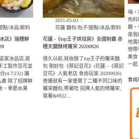
嗨，
色料
2021-05-03
廳，
甜點/冰品/飲料
花蓮 麵包/包子/甜點/冰品/飲料
是我
花冰店》瑞穗鮮
花蓮 -《top王子烘培房》全國制霸 赤
地風
28
穗天鹽酥烤羅宋 20200826
想帶
美食
這家冰品店,是
很久以前,就收錄了top王子的羅宋麵
一起
手工製作豆花並
包 剛好在《蔡記豆花》(花蓮 –《蔡記
4.7/232) 讓
豆花》人氣老店 食尚玩家 20200826)
食尚
產 除了招牌鮮
旁邊就有一家便買了二種不同口味的
冰、季節水果
羅宋麵包,帶著吃 招牌人氣的烤羅宋,
寫著&#822…