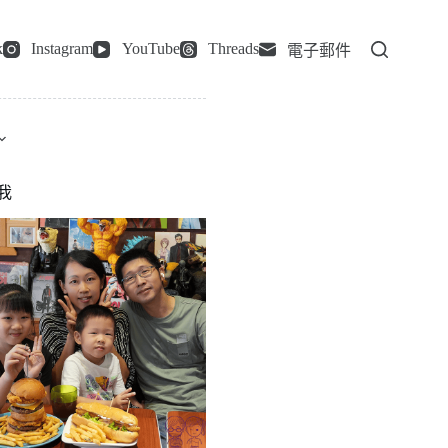
k
Instagram
YouTube
Threads
電子郵件
我