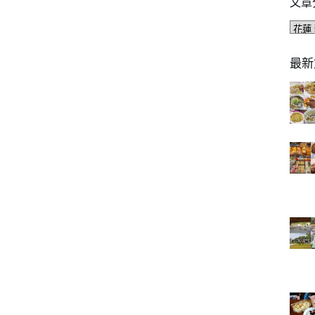
文章
文
章
分
最新
類