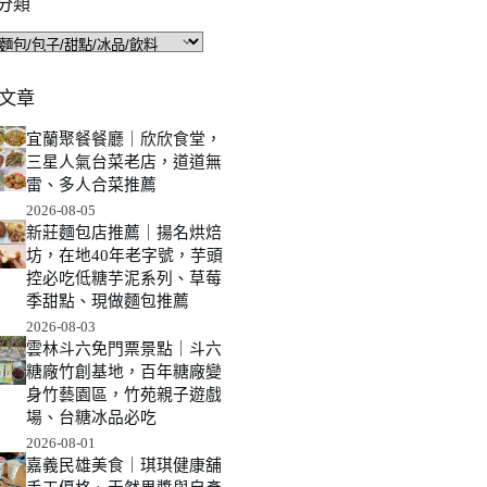
分類
文章
宜蘭聚餐餐廳｜欣欣食堂，
三星人氣台菜老店，道道無
雷、多人合菜推薦
2026-08-05
新莊麵包店推薦｜揚名烘焙
坊，在地40年老字號，芋頭
控必吃低糖芋泥系列、草莓
季甜點、現做麵包推薦
2026-08-03
雲林斗六免門票景點｜斗六
糖廠竹創基地，百年糖廠變
身竹藝園區，竹苑親子遊戲
場、台糖冰品必吃
2026-08-01
嘉義民雄美食｜琪琪健康舖