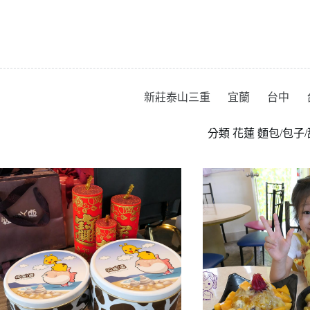
跳
至
主
要
內
容
新莊泰山三重
宜蘭
台中
分類
花蓮 麵包/包子/