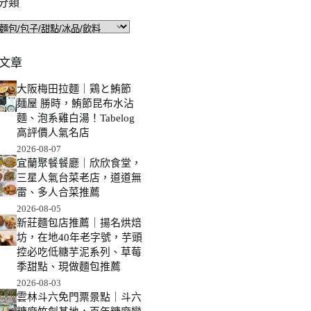
分類
文章
大阪梅田拉麵｜鶏と鮪節
麺屋 勝時，鮪節昆布水沾
麵、泡系雞白湯！Tabelog
高評價人氣名店
2026-08-07
宜蘭聚餐餐廳｜欣欣食堂，
三星人氣台菜老店，道道無
雷、多人合菜推薦
2026-08-05
新莊麵包店推薦｜揚名烘焙
坊，在地40年老字號，芋頭
控必吃低糖芋泥系列、草莓
季甜點、現做麵包推薦
2026-08-03
雲林斗六免門票景點｜斗六