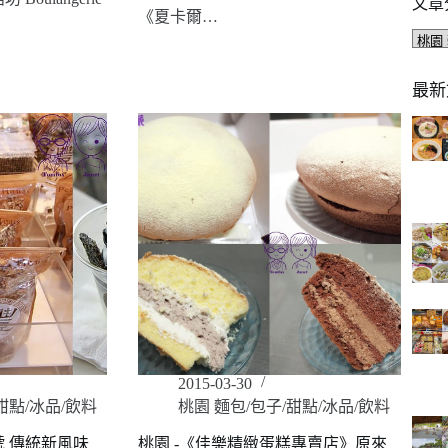
文章
《夏卡爾…
文
章
分
最新
類
2015-03-30
甜點/冰品/飲料
桃園 麵包/包子/甜點/冰品/飲料
號 傳統新風味
桃園 -《佳樂精緻蛋糕專賣店》原來