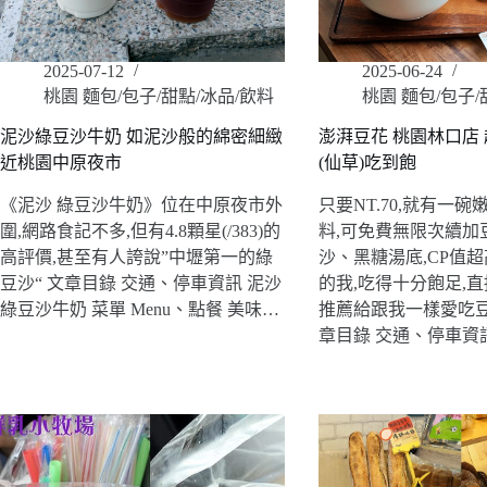
2025-07-12
2025-06-24
桃園 麵包/包子/甜點/冰品/飲料
桃園 麵包/包子/
泥沙綠豆沙牛奶 如泥沙般的綿密細緻
澎湃豆花 桃園林口店 
近桃園中原夜市
(仙草)吃到飽
《泥沙 綠豆沙牛奶》位在中原夜市外
只要NT.70,就有一
圍,網路食記不多,但有4.8顆星(/383)的
料,可免費無限次續加
高評價,甚至有人誇說”中壢第一的綠
沙、黑糖湯底,CP值
豆沙“ 文章目錄 交通、停車資訊 泥沙
的我,吃得十分飽足,
綠豆沙牛奶 菜單 Menu、點餐 美味…
推薦給跟我一樣愛吃豆
章目錄 交通、停車資