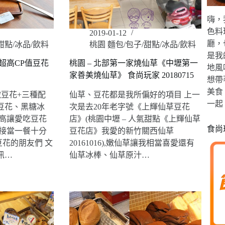
嗨，
色料
2019-01-12
廳，
甜點/冰品/飲料
桃園 麵包/包子/甜點/冰品/飲料
是我
超高CP值豆花
桃園 – 北部第一家燒仙草《中壢第一
地風
家善美燒仙草》 食尚玩家 20180715
想帶
美食
碗嫩豆花+三種配
仙草、豆花都是我所偏好的項目 上一
一起
豆花、黑糖冰
次是去20年老字號《上輝仙草豆花
超高讓愛吃豆花
店》(桃園中壢 – 人氣甜點《上輝仙草
食尚
直接當一餐十分
豆花店》我愛的新竹關西仙草
花的朋友們 文
20161016),嫩仙草讓我相當喜愛還有
訊…
仙草冰棒、仙草原汁…