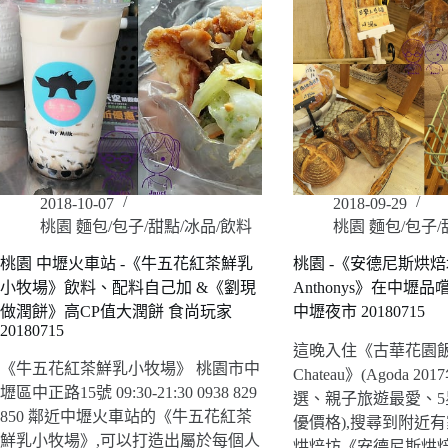
2018-10-07
2018-09-29
桃園 麵包/包子/甜點/冰品/飲料
桃園 麵包/包子/
桃園 中壢火車站 -《牛五花紅茶鮮乳
桃園 -《安德尼斯烘焙坊 B
小牧場》飲料、配料自己加 &《劉現
Anthonys》在中壢
做潤餅》高CP值大潤餅 食尚玩家
中壢夜市 20180715
20180715
這晚入住《古華花園飯店 H
《牛五花紅茶鮮乳小牧場》 桃園市中
Chateau》(Agoda 
壢區中正路15號 09:30-21:30 0938 829
選、親子旅遊最愛、
850 鄰近中壢火車站的《牛五花紅茶
優價格),搜尋到附近
鮮乳小牧場》,可以打造出屬於每個人
烘焙坊《安德尼斯烘焙坊 B