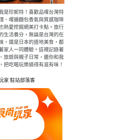
我是珍妮特！喜歡品嚐台灣特
理、嚐遍麵包香氣與質感咖啡
也熱愛挖掘網美打卡點。旅行
的生活養分，無論是台灣的在
味，還是日本的道地美食，都
著家人一同體驗。這裡記錄著
、旅遊與親子日常，邀你和我
，把吃喝玩樂過得有滋有味！
玩家 駐站部落客