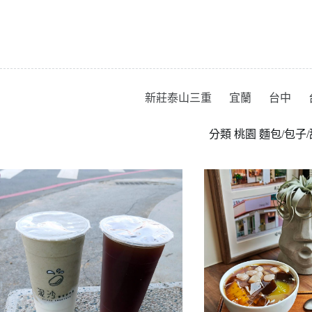
跳
至
主
要
內
容
新莊泰山三重
宜蘭
台中
分類
桃園 麵包/包子/