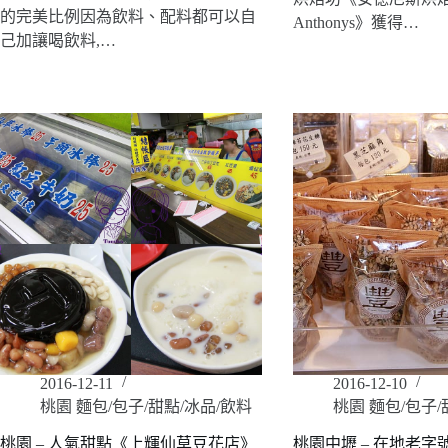
的完美比例因為飲料、配料都可以自
Anthonys》獲得…
己加讓喝飲料,…
2016-12-11
2016-12-10
桃園 麵包/包子/甜點/冰品/飲料
桃園 麵包/包子/
桃園 – 人氣甜點《上輝仙草豆花店》
桃園中壢 – 在地老字