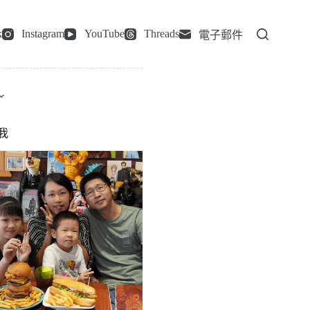
k
Instagram
YouTube
Threads
電子郵件
我