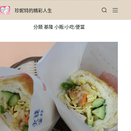
跳
珍妮特的精彩人生
至
主
要
分類
基隆 小販/小吃/便當
內
容