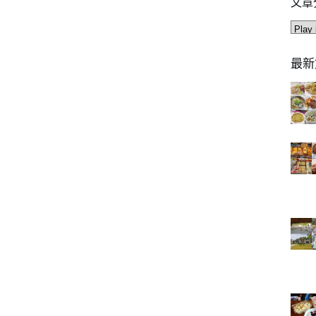
文章
文
章
分
最新
類