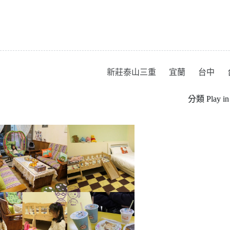
跳
至
主
要
內
容
新莊泰山三重
宜蘭
台中
分類
Play 