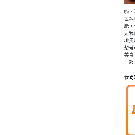
嗨，
色料
廳，
是我
地風
想帶
美食
一起
食尚