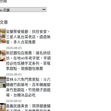
分類
文章
宜蘭聚餐餐廳｜欣欣食堂，
三星人氣台菜老店，道道無
雷、多人合菜推薦
2026-08-05
新莊麵包店推薦｜揚名烘焙
坊，在地40年老字號，芋頭
控必吃低糖芋泥系列、草莓
季甜點、現做麵包推薦
2026-08-03
雲林斗六免門票景點｜斗六
糖廠竹創基地，百年糖廠變
身竹藝園區，竹苑親子遊戲
場、台糖冰品必吃
2026-08-01
嘉義民雄美食｜琪琪健康舖