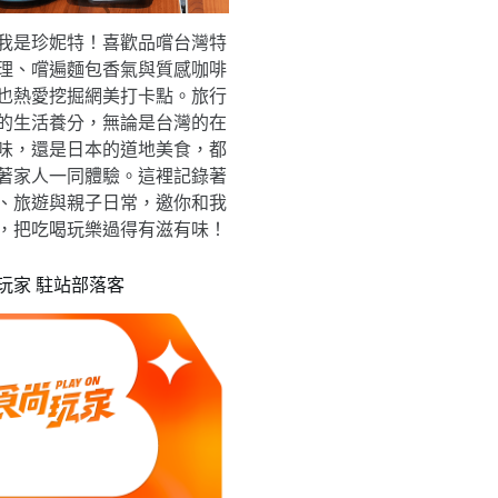
我是珍妮特！喜歡品嚐台灣特
理、嚐遍麵包香氣與質感咖啡
也熱愛挖掘網美打卡點。旅行
的生活養分，無論是台灣的在
味，還是日本的道地美食，都
著家人一同體驗。這裡記錄著
、旅遊與親子日常，邀你和我
，把吃喝玩樂過得有滋有味！
玩家 駐站部落客