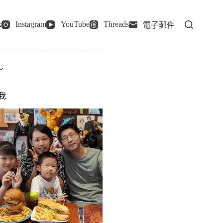
k
Instagram
YouTube
Threads
電子郵件
我