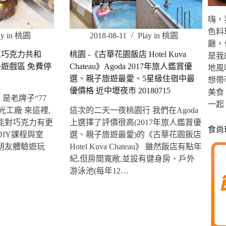
嗨，
色料
ay in 桃園
2018-08-11
Play in 桃園
廳，
亞巧克力共和
桃園 -《古華花園飯店 Hotel Kuva
是我
外遊戲區 免費停
Chateau》Agoda 2017年旅人鑑賞優
地風
選、親子旅遊最愛、5星級住宿中最
想帶
優價格 近中壢夜市 20180715
美食
是老牌子“77
一起
光工廠 來這裡,
這次的二天一夜桃園行 我們在Agoda
能對巧克力有更
上選擇了評價很高(2017年旅人鑑賞優
食尚
DIY課程與室
選、親子旅遊最愛)的《古華花園飯店
朋友體驗遊玩
Hotel Kuva Chateau》 雖然飯店有點年
紀,但房間寬敞,並設有健身房、戶外
游泳池(每年12…