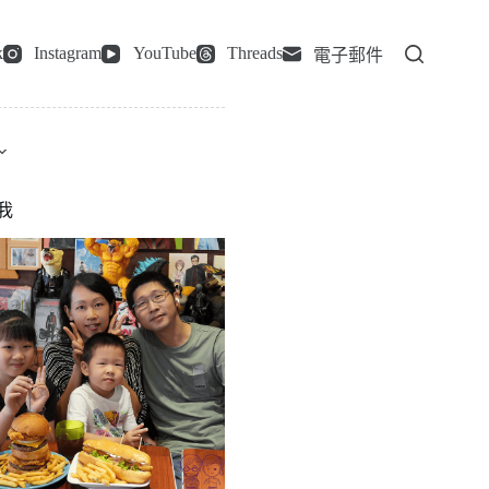
k
Instagram
YouTube
Threads
電子郵件
我