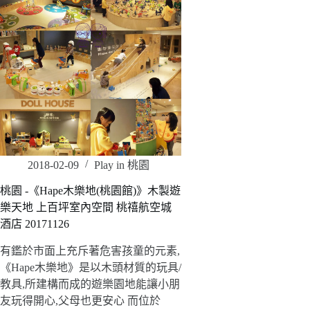
2018-02-09
Play in 桃園
桃園 -《Hape木樂地(桃園館)》木製遊
樂天地 上百坪室內空間 桃禧航空城
酒店 20171126
有鑑於市面上充斥著危害孩童的元素,
《Hape木樂地》是以木頭材質的玩具/
教具,所建構而成的遊樂園地能讓小朋
友玩得開心,父母也更安心 而位於