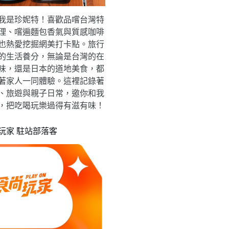
我是珍妮特！喜歡品嚐台灣特
理、嚐遍麵包香氣與質感咖啡
也熱愛挖掘網美打卡點。旅行
的生活養分，無論是台灣的在
味，還是日本的道地美食，都
著家人一同體驗。這裡記錄著
、旅遊與親子日常，邀你和我
，把吃喝玩樂過得有滋有味！
玩家 駐站部落客