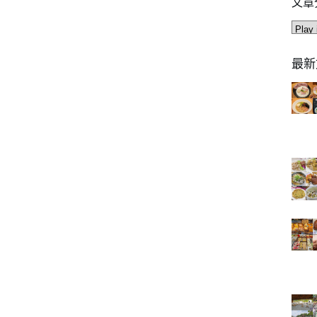
文章
文
章
分
最新
類