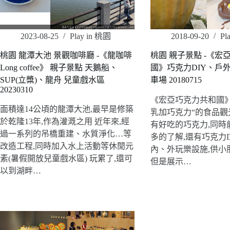
2023-08-25
Play in 桃園
2018-09-20
Pl
桃園 龍潭大池 景觀咖啡廳 -《龍咖啡
桃園 親子景點 -《宏
Long coffee》 親子景點 天鵝船、
國》巧克力DIY、戶
SUP(立槳)、龍舟 兒童戲水區
車場 20180715
20230310
《宏亞巧克力共和國》
面積達14公頃的龍潭大池,最早是修築
乳加巧克力“的食品觀
於乾隆13年,作為灌溉之用 近年來,經
有好吃的巧克力,同時
過一系列的吊橋重建、水質淨化…等
多的了解,還有巧克力
改造工程,同時加入水上活動等休閒元
內、外玩樂設施,供小
素(暑假開放兒童戲水區) 玩累了,還可
但是展示…
以到湖畔…