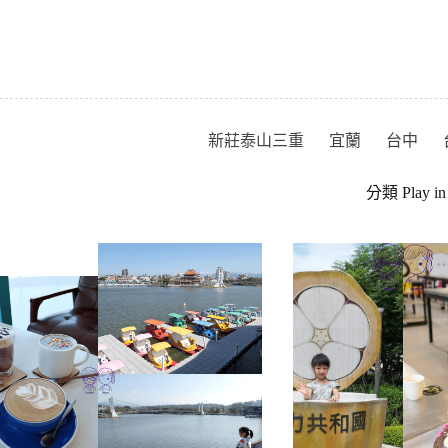
跳
至
主
要
內
容
新莊泰山三重
宜蘭
台中
分類
Play 