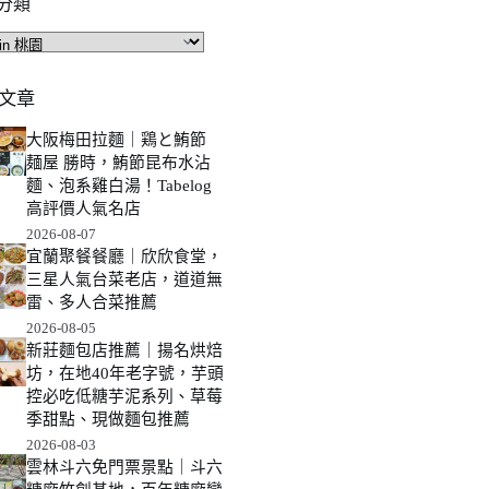
分類
文章
大阪梅田拉麵｜鶏と鮪節
麺屋 勝時，鮪節昆布水沾
麵、泡系雞白湯！Tabelog
高評價人氣名店
2026-08-07
宜蘭聚餐餐廳｜欣欣食堂，
三星人氣台菜老店，道道無
雷、多人合菜推薦
2026-08-05
新莊麵包店推薦｜揚名烘焙
坊，在地40年老字號，芋頭
控必吃低糖芋泥系列、草莓
季甜點、現做麵包推薦
2026-08-03
雲林斗六免門票景點｜斗六