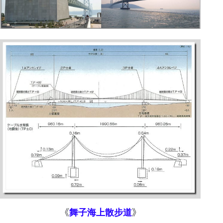
《
舞子海上散步道
》