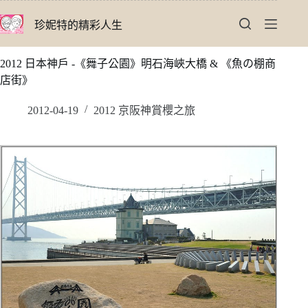
跳
珍妮特的精彩人生
至
主
要
2012 日本神戶 -《舞子公園》明石海峽大橋 & 《魚の棚商
內
店街》
容
2012-04-19
2012 京阪神賞櫻之旅