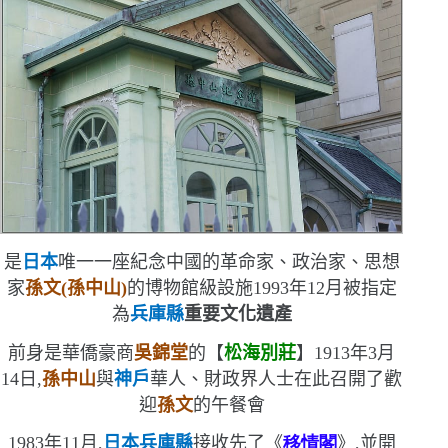
是
日本
唯一一座紀念中國的革命家、政治家、思想
家
孫文
(
孫中山
)
的博物館級設施
1993
年
12
月被指定
為
兵庫縣
重要文化遺產
前身是華僑豪商
吳錦堂
的【
松海別莊
】
1913
年
3
月
14
日,
孫中山
與
神戶
華人、財政界人士在此召開了歡
迎
孫文
的午餐會
1983
年
11
月,
日本兵庫縣
接收先了《
移情閣
》,並開