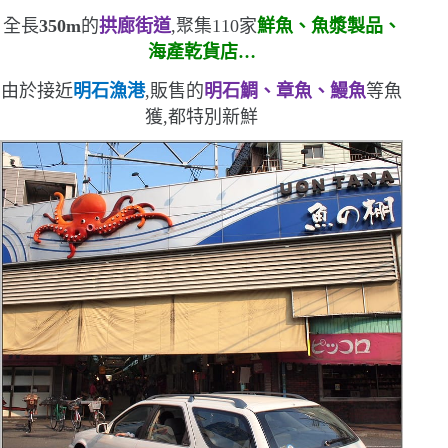
全長
350m
的
拱廊街道
,聚集
110
家
鮮魚、魚漿製品、
海產乾貨店…
由於接近
明石漁港
,販售的
明石鯛、章魚、鰻魚
等魚
獲,都特別新鮮