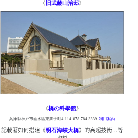
《
旧武藤山治邸
》
《
橋の科學館
》
兵庫縣神戸市垂水區東舞子町
4-114 078-784-3339
利用案內
記載著如何搭建
《
明石
海峽
大橋
》
的高超技街…等