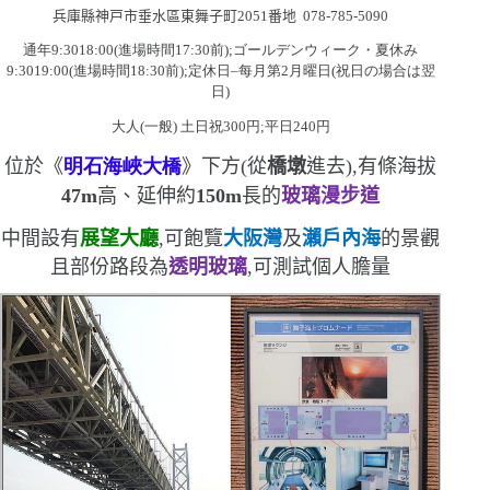
兵庫縣神戸市垂水區東舞子町
2051
番地
078-785-5090
通年
9:3018:00(
進場時間
17:30
前
)
;ゴールデンウィーク・夏休み
9:3019:00(
進場時間
18:30
前
)
;定休日
–
每月第
2
月曜日
(
祝日の場合は翌
日
)
大人
(
一般
)
土日祝
300
円;平日
240
円
位於《
明石
海峽
大橋
》下方
(
從
橋墩
進去
)
,有條海拔
47m
高、延伸約
150m
長的
玻璃漫步道
中間設有
展望大廳
,可飽覽
大阪灣
及
瀨戶內海
的景觀
且部份路段為
透明玻璃
,可測試個人膽量