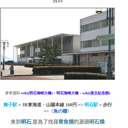
資料
參考資料:
wiki(
明石
海峽
大橋
)
、
明石海峽大橋
、
wiki(
孫文紀念館
)
舞子駅
= JR
東海道・山陽本線
160
円
=>
明石駅
=
步行
=>
《
魚の棚
》
來到
明石
,是為了找尋
章魚燒
的源頭
明石燒