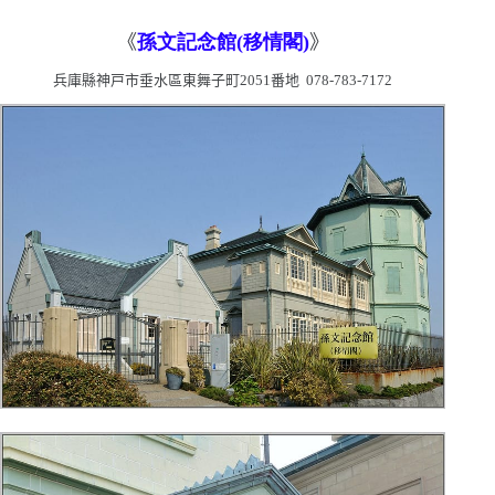
《
孫文記念館(
移情閣)
》
兵庫縣神戸市垂水區東舞子町
2051
番地
078-783-7172