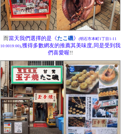
而
當天我們選擇的是《
たこ磯
》
(
明石市本町
1
丁目
1-11
,獲得多數網友的推薦
其美味度,同是受到我
10
:
0019
:
00)
們喜愛喔
!!