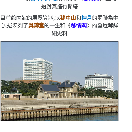
始對其進行修繕
目前館内館的展覽資料,以
孫中山
和
神戶
的關聯為中
心,還陳列了
吳錦堂
的一生和《
移情閣
》的變遷等詳
細史料