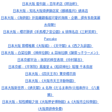
日本大阪 蛋包飯 – 百年老店《明治軒》
日本大阪 – 知名大阪燒連鎖店家《鶴橋風月》總本店
日本大阪 -《海遊館》近距離觀看超可愛的海豚、企鵝…還有多款美麗
水母喔!!
日本大阪 – 櫻花隧道《毛馬櫻之宮公園》& 排隊名店《三軒茶屋》
Pancake
日本大阪 賞櫻推薦《大阪城》-《天守閣》&《西之丸庭園》
日本大阪 – 白菜拉麵 《神座拉麵》& 蒜味拉麵《薩摩っ子ラーメン》
日本
京都宇治 – 抹茶的極至表現.《中村藤吉》
日本京都 -《平等院》鳳凰堂 &《稻荷神社》狐狸.千本鳥居
日本大阪 -《四天王寺》驚見櫻花雨
日本大阪 -《大阪市天王寺動物園》
日本大阪新世界 -《通天閣》& 名物《だるま串炸(元祖串炸)》《八重
勝》
日本大阪 – 知性體驗之旅《大阪歷史博物館》&《大阪市立科學館》
(大阪周遊券免費)