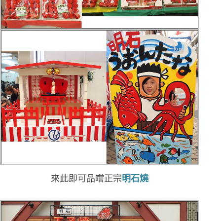
來此即可品嚐正宗
明石燒