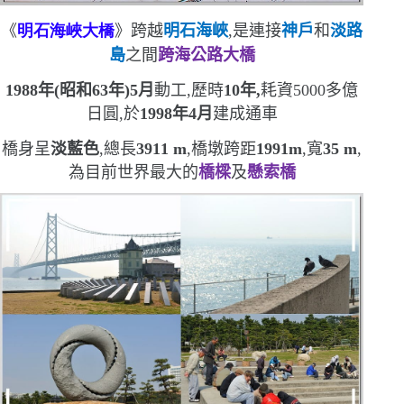
《
明石
海峽
大橋
》
跨越
明石海峽
,是連接
神戶
和
淡路
島
之間
跨海公路大橋
1988
年
(
昭和
63
年
)5
月
動工,歷時
10
年,
耗資
5000
多億
日圓,於
1998
年
4
月
建成通車
橋身呈
淡藍色
,總長
3911 m
,
橋墩跨距
1991m
,
寬
35 m
,
為目前世界最大的
橋樑
及
懸索橋