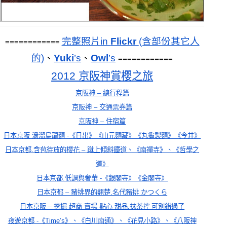
完整照片in 
Flickr 
(含部份其它人
============ 
的)
、
Yuki
’s
、
Owl
’s
============
2012 京阪神賞櫻之旅
京阪神 – 總行程篇
京阪神 – 交通票券篇
京阪神 – 住宿篇
日本京阪 滑溜烏龍麵 -《日出》《山元麵藏》《丸龜製麵》《今井》
日本京都.含苞待放的櫻花 – 蹴上傾斜鐵道、《南禪寺》、《哲學之
道》
日本京都.低調與奢華 -《銀閣寺》《金閣寺》
日本
京都 – 豬排界的翹楚.名代豬排 かつくら
日本京阪 – 挖掘 超商 賣場 點心 甜品.抹茶控 可別錯過了
夜遊京都 -《Time’s》、《白川南通》、《花見小路》、《八阪神