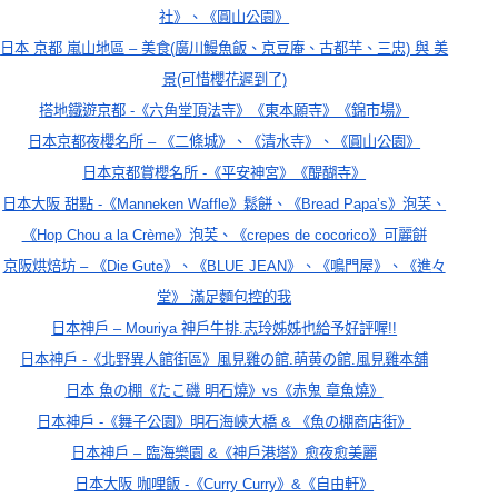
社》、《圓山公園》
日本 京都 嵐山地區 – 美食(廣川鰻魚飯、京豆庵、古都芋、三忠) 與 美
景(可惜櫻花遲到了)
搭地鐵遊京都 -《六角堂頂法寺》《東本願寺》《錦市場》
日本
京都夜櫻名所 – 《二條城》、《清水寺》、《圓山公園》
日本
京都賞櫻名所 -《平安神宮》《醍醐寺》
日本大阪 甜點 -《Manneken Waffle》鬆餅、《Bread Papa’s》泡芙、
《Hop Chou a la Crème》泡芙、《crepes de cocorico》可麗餅
京阪烘焙坊 – 《Die Gute》、《BLUE JEAN》、《鳴門屋》、《進々
堂》 滿足麵包控的我
日本神戶 – Mouriya 神戶牛排.志玲姊姊也給予好評喔!!
日本神戶 -《北野異人館街區》風見雞の館.萌黄の館.風見雞本舖
日本 魚の棚《たこ磯 明石燒》vs《赤鬼 章魚燒》
日本神戶 -《舞子公園》明石海峽大橋 & 《魚の棚商店街》
日本神戶 – 臨海樂園 &《神戶港塔》愈夜愈美麗
日本大阪 咖哩飯 -《Curry Curry》&《自由軒》