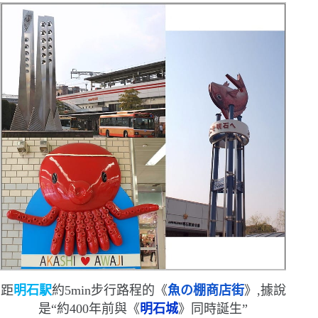
距
明石駅
約
5min
步行
路程的
《
魚の棚商店街
》,據說
是
“
約
400
年前與《
明石城
》同時誕生
”