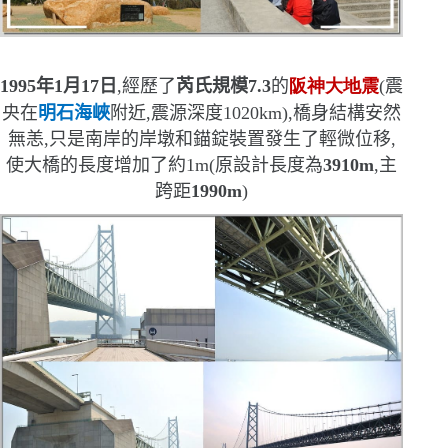
1995
年
1
月
17
日
,經歷了
芮氏規模
7.3
的
阪神大地震
(
震
央在
明石海峽
附近,震源深度
1020km)
,
橋身結構安然
無恙,只是南岸的岸墩和錨錠裝置發生了輕微位移,
使大橋的長度增加了約
1
m(
原設計長度為
3910
m
,主
跨距
1990
m
)