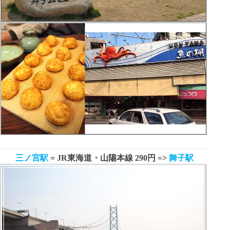
三ノ宮駅
= JR
東海道・山陽本線
290
円
=>
舞子駅