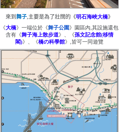
來到
舞子
,主要是為了壯闊的《
明石
海峽
大橋
》
《
大橋
》一端位於《
舞子公園
》園區內,其設施還包
含有《
舞子海上散步道
》、
《
孫文記念館
(
移情
閣
)
》、《
橋の科學館
》,皆可一同遊覽