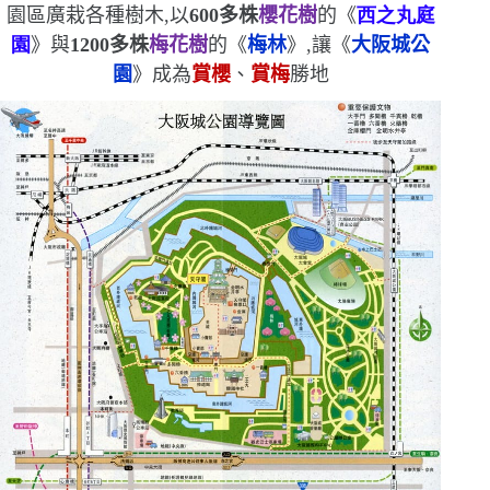
園區廣栽各種樹木,以
600
多株
櫻花樹
的
《
西之丸庭
園
》與
1200
多株
梅花樹
的《
梅林
》,讓《
大阪城公
園
》成為
賞櫻
、
賞梅
勝地