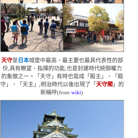
天守
是
日本
城堡中最高、最主要也最具代表性的部
份,具有瞭望、指揮的功能,也是封建時代統御權力
的象徵之一。「天守」有時也寫成「殿主」、「殿
守」、「天主」,明治時代以後出現了「
天守閣
」的
新稱呼
(from
wiki
)