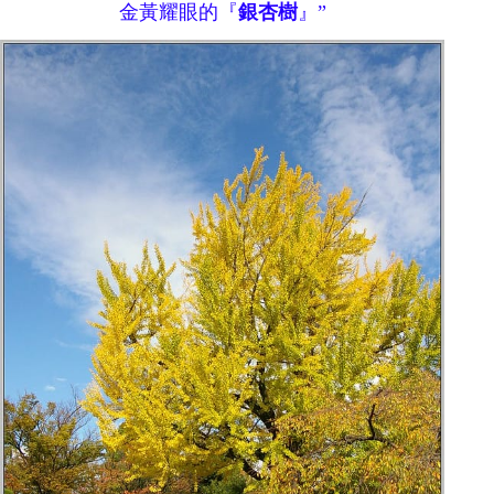
金黃
耀眼
的『
銀杏樹
』
”