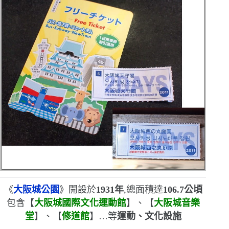
《
大阪城公園
》開設於
1931
年
,總面積達
106.7
公頃
包含
【
大阪城國際文化運動館
】
、
【
大阪城音樂
堂
】
、
【
修道館
】
…等
運動、文化設施