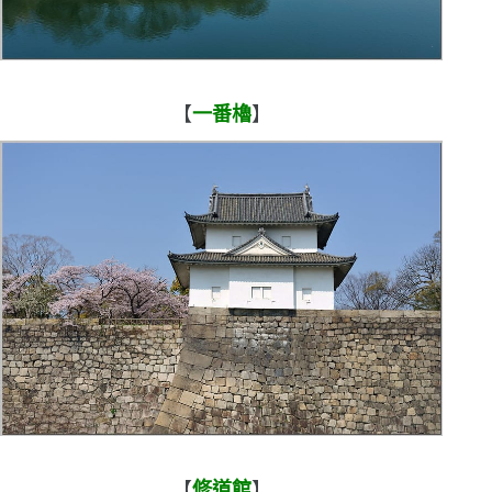
【
一番櫓
】
【
修道館
】