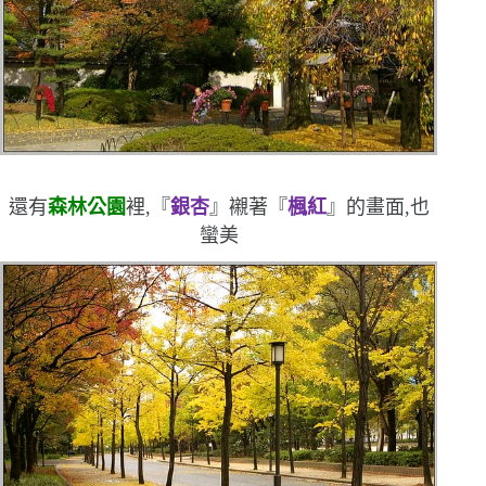
還有
森林公園
裡,『
銀杏
』襯著『
楓紅
』的畫面,也
蠻美