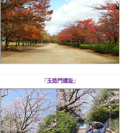
『
玉造門遺趾
』