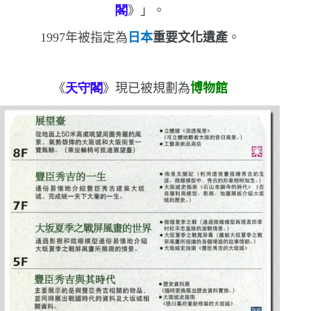
閣
》
」。
1997
年被指定為
日本
重要文化遺產
。
《
天守閣
》現已被規劃為
博物館