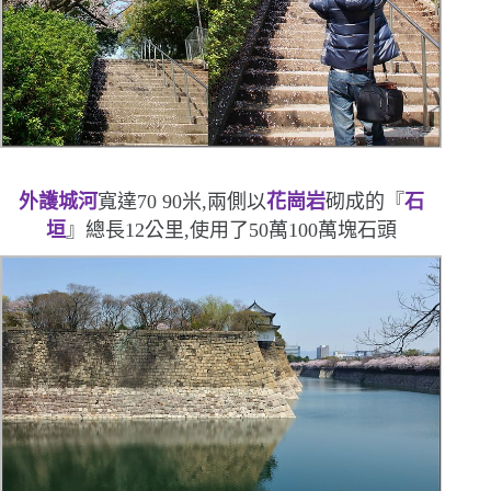
外護城河
寬達
70 90
米,兩側以
花崗岩
砌成的『
石
垣
』總長
12
公里,使用了
50
萬
100
萬塊石頭