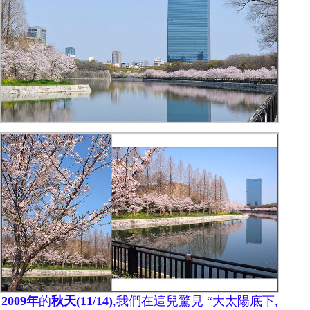
2009
年
的
秋天
(11/14)
,
我們在這兒驚見
“
大太陽底下
,