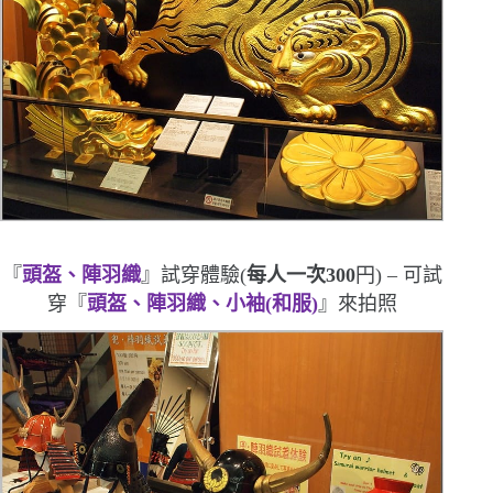
『
頭盔、陣羽織
』試穿體驗
(
每人一次
300
円
) –
可試
穿『
頭盔、陣羽織、小袖
(
和服
)
』來拍照