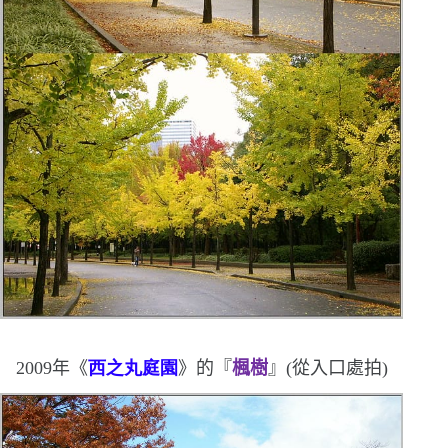
2009
年《
西之丸庭園
》的
『
楓樹
』
(
從入口處拍
)