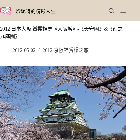
跳
珍妮特的精彩人生
至
主
要
2012 日本大阪 賞櫻推薦《大阪城》-《天守閣》&《西之
內
丸庭園》
容
2012-05-02
2012 京阪神賞櫻之旅