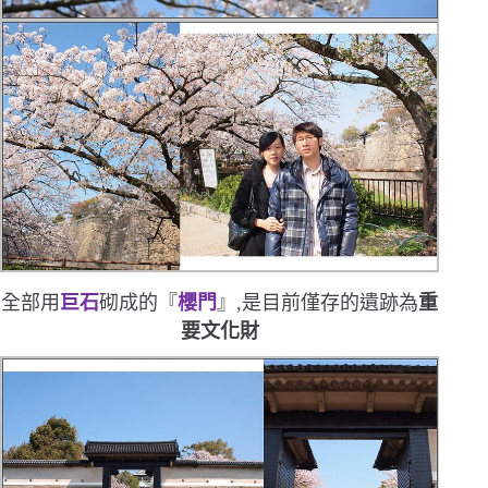
全部用
巨石
砌成的『
櫻門
』,是目前僅存的遺跡
為
重
要文化財