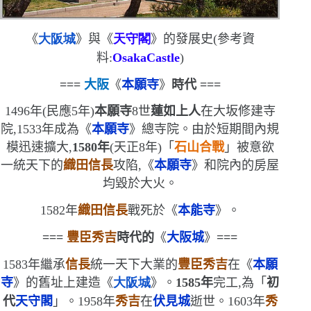
《
大阪城
》
與
《
天守閣
》的發展史
(
參考資
料:
OsakaCastle
)
===
大阪
《
本願寺
》
時代
===
1496
年
(
民應
5
年
)
本願寺
8
世
蓮如上人
在大坂修建寺
院,
1533
年成為《
本願寺
》總寺院。由於短期間內規
模迅速擴大,
1580
年
(
天正
8
年
)
「
石山合戰
」被意欲
一統天下的
織田信長
攻陷,《
本願寺
》和院內的房屋
均毀於大火。
1582
年
織田信長
戰死於《
本能寺
》。
===
豐臣秀吉
時代的
《
大阪城
》
===
1583
年繼承
信長
統一天下大業的
豐臣秀吉
在《
本願
寺
》的舊址上建造
《
大阪城
》
。
1585
年
完工,為「
初
代
天守閣
」。
1958
年
秀吉
在
伏見城
逝世。
1603
年
秀