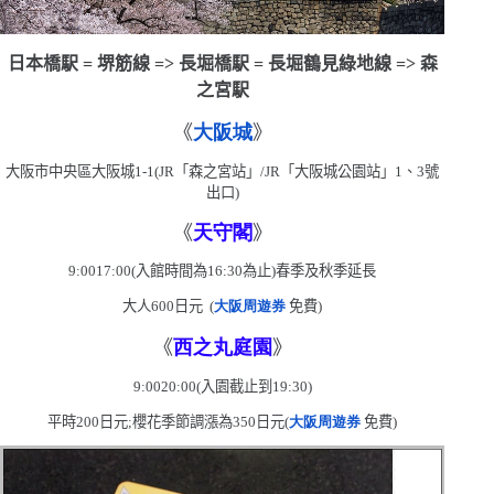
日本橋駅
=
堺筋線
=>
長堀橋駅
=
長堀鶴見綠地線
=>
森
之宮駅
《
大阪城
》
大阪市中央區大阪城
1-1(JR
「森之宮站」
/JR
「大阪城公園站」
1
、
3
號
出口
)
《
天守閣
》
9:00
17:00(
入館時間為
16:30
為止
)
春季及秋季延長
大人
600
日元
(
大阪周遊券
免費
)
《
西之丸庭園
》
9:0020:00(
入園截止到
19:30)
平時
200
日元;櫻花季節調漲為
350
日元
(
大阪周遊券
免費
)