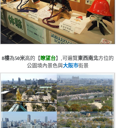
8
樓
為
50
米
高的【
瞭望台
】,可遍覽
東西南北
方位的
公園境內景色與
大阪市
街景