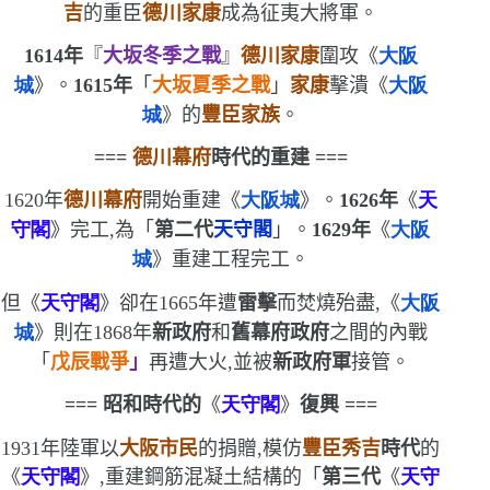
吉
的重臣
德川家康
成為征夷大將軍。
1614
年
『
大坂冬季之戰
』
德川家康
圍攻
《
大阪
城
》。
1615
年
「
大坂夏季之戰
」
家康
擊潰
《
大阪
城
》
的
豐臣家族
。
===
德川幕府
時代的重建
===
1620
年
德川幕府
開始重建
《
大阪城
》
。
1626
年
《
天
守閣
》
完工,為「
第二代
天守閣
」。
1629
年
《
大阪
城
》
重建工程完工。
但
《
天守閣
》
卻在
1665
年遭
雷擊
而焚燒殆盡,
《
大阪
城
》
則在
1868
年
新政府
和
舊幕府政府
之間的內戰
「
戊辰戰爭
」
再遭大火,並被
新政府軍
接管。
===
昭和時代的
《
天守閣
》
復興
===
1931
年陸軍以
大阪市民
的捐贈,
模仿
豐臣秀吉
時代
的
《
天守閣
》,重
建鋼筋混凝土結構的
「
第三代
《
天守