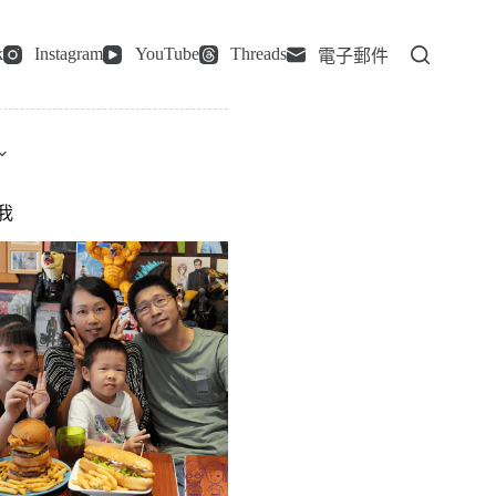
k
Instagram
YouTube
Threads
電子郵件
我