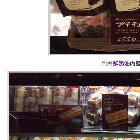
包著
鮮奶油
內