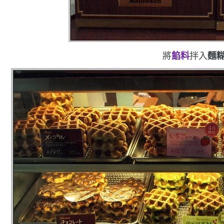
將
餡料
拌入
麵