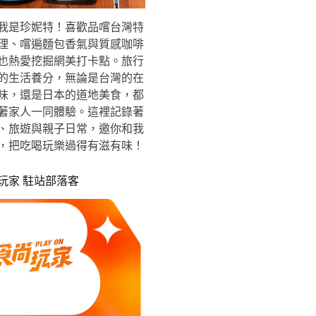
我是珍妮特！喜歡品嚐台灣特
理、嚐遍麵包香氣與質感咖啡
也熱愛挖掘網美打卡點。旅行
的生活養分，無論是台灣的在
味，還是日本的道地美食，都
著家人一同體驗。這裡記錄著
、旅遊與親子日常，邀你和我
，把吃喝玩樂過得有滋有味！
玩家 駐站部落客