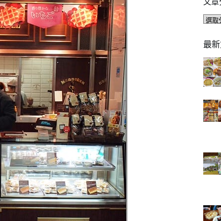
文章
文
章
分
最新
類