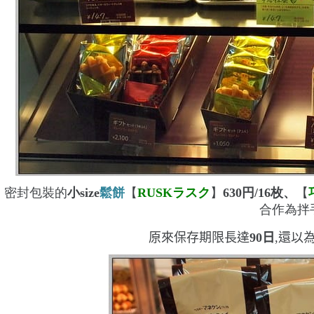
密封包裝的
小
size
鬆餅
【
RUSK
ラスク
】
630
円
/16
枚、
【
合作為拌
原來保存期限長達
90
日
,還以