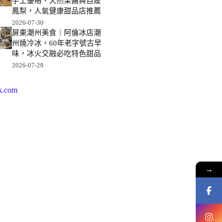
手工優格、天然果醬與自產
鳳梨，人氣健康甜品店推薦
2026-07-30
屏東潮州美食｜阿倫冰店潮
州燒冷冰，60年老字號古早
味，冰火交融必吃特色甜品
2026-07-29
k.com
→