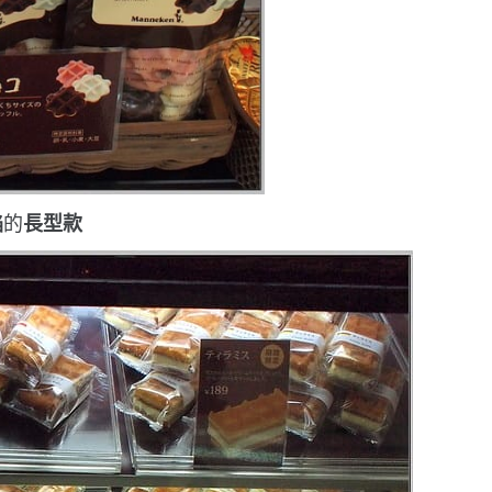
餡
的
長型款