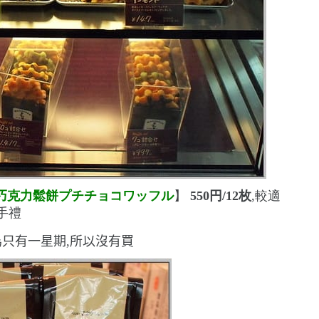
巧克力鬆餅プチチョコワッフル
】
550
円
/12
枚
,較適
手禮
為只有一星期,所以沒有買