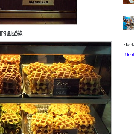
糊
的
圓型款
klook
Kloo