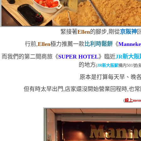
緊接著
Ellen
的腳步,剛從
京阪神
行前,
Ellen
極力推薦一款
比利時鬆餅
《
Manneke
而我們的第二間商旅《
SUPER HOTEL
》臨近
JR
新大阪
的地方
(
JR
新大阪駅
構内
501
號
(
原本是打算每天早、晚
但有時太早出門,店家還沒開始營業
回程時,也
(
線上
men