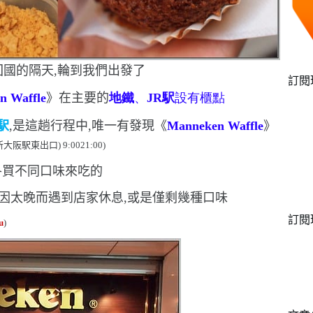
回國的隔天,輪到我們出發了
訂閱
n Waffle
》
在主要的
地鐵
、
JR
駅
設有櫃點
駅
,是這趟行程中,唯一有發現《
Manneken Waffle
》
新大阪駅東出口
) 9:0021:00)
各買不同口味來吃的
常因太晚而遇到店家休息,或是僅剩幾種口味
訂閱
u
)