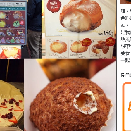
嗨，
色料
廳，
是我
地風
想帶
美食
一起
食尚