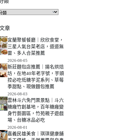
分類
文章
宜蘭聚餐餐廳｜欣欣食堂，
三星人氣台菜老店，道道無
雷、多人合菜推薦
2026-08-05
新莊麵包店推薦｜揚名烘焙
坊，在地40年老字號，芋頭
控必吃低糖芋泥系列、草莓
季甜點、現做麵包推薦
2026-08-03
雲林斗六免門票景點｜斗六
糖廠竹創基地，百年糖廠變
身竹藝園區，竹苑親子遊戲
場、台糖冰品必吃
2026-08-01
嘉義民雄美食｜琪琪健康舖