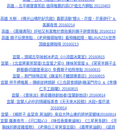
高雄 – 北平楊寶寶蒸餃.值得推薦的高CP值北方麵點 20110403
高雄 大樹 -《佛光山佛陀紀念館》春節活動”煙火、花燈、花車遊行” & 
美麗夜景 20160214
高雄 -《鳳儀書院》好拍又有寓教於樂效果的親子遊樂景點 20160213
高雄 親子玩樂景點 -《老爸機場咖啡》看飛機起降、喝LAVAZZA世界
頂級金牌咖啡 20160213
宜蘭 – 頭城古早味剉冰老店《小涼園冰果室》20160815
宜蘭 -《北宜將軍茶葉蛋(北宜蛋之家)》辣味茶葉蛋 & 《笑笑羊親子主
題餐廳(四圍堡車站)》免費親子拍照景點 20160815
宜蘭 – 熱門排隊店家《礁溪包子鰻頭專賣店》20160815
宜蘭 拌手禮推薦 – 傳統炭烤燒餅《三合蔬食燒餅(礁溪門市)》&《李傳
仁手工麻糬》20160815
宜蘭 -《貴族派》脆皮雞排創始者(宜蘭創始店) 20160814
宜蘭 -宜蘭人必吃的隱藏版美食《天天來水餃館》水餃+蛋花湯 
20160814
宜蘭 -《楊胖子 韭菜盒.蔥油餅》來自大陸山東的道地家鄉味20160814
宜蘭 羅東夜市 -《可口點心》《味佳香廣東滷味》《三星蔥多餅》《平
胸妹的脆皮雞蛋糕》《老懂白三星蔥臭豆腐》《義豐蔥油餅》《諾貝