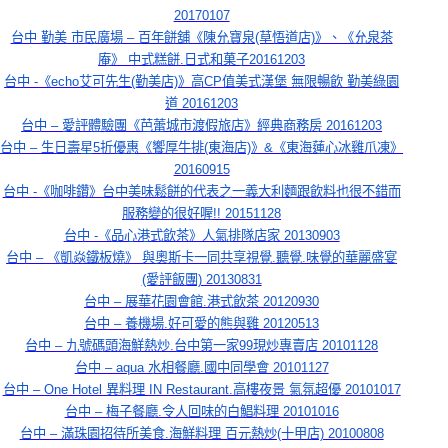
20170107
台中 勤美 市民廣場 – 百年餅舖《陳允寶泉(草悟道店)》、《允泉茶
庵》 中式糕餅.日式和菓子20161203
台中 -《echo艾可先生(勤美店)》高CP值美式漢堡 無限暢飲 勤美綠園
道 20161203
台中 – 愛評體驗團《芭蕾城市渡假旅店》經典商務房 20161203
台中 – 生日壽星5折優惠《饗厚牛排(東海店)》&《東海蓮心冰雞爪凍》
20160915
台中 -《咖啡鑽》台中美味鬆餅的代表之一義大利麵跟飲料也很不錯而
服務變的很好喔!! 20151128
台中 -《品心港式飲茶》人氣排隊店家 20130903
台中 – 《凱焱鐵板燒》 與奧斯卡一同共享視覺.聽覺.味覺的華麗盛宴
(愛評飯團) 20130831
台中 – 展華花園會館.港式飲茶 20120930
台中 – 養機場.好可愛的熊與雞 20120513
台中 – 九號碼頭海鮮熱炒.台中第一家99現炒專賣店 20101128
台中 – aqua 水相餐廳.國中同學會 20101127
台中 – One Hotel 異料理 IN Restaurant.高樓夜景 氣氛超優 20101017
台中 – 梅子餐廳.令人回味的白鯧料理 20101016
台中 – 滿珠園招待所美食.海鮮料理 百元熱炒(十甲店) 20100808