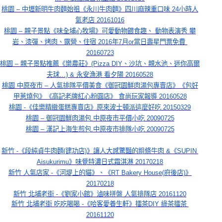
桃園 – 中壢新明牛肉麵始祖《永川牛肉麵》四川麻辣重口味 24小時人
氣老店 20161016
桃園 – 親子景點《味全埔心牧場》可愛動物餵食趣、 動物表演秀 攀
岩、漆彈、烤肉、露營、住宿 2016年7月or當日壽星門票免費 
20160723
桃園 – 親子景點推薦《樂農莊》(Pizza DIY、沙坑、親水池、迷你高爾
夫球…) & 永安漁港 看夕陽 20160528
桃園 中原夜市 – 人氣排隊平價美食《御冠園鮮肉湯包專賣店》《包好
甲蔥燒包》《高記老牌紅心粉圓店》 食尚玩家報導 20160528
桃園 -《佳樂精緻蛋糕專賣店》原來波士頓派這麼好吃 20150329
桃園 – 御冠園鮮肉湯包.中原夜市平價小吃 20090725
桃園 – 漢記上海生煎包.中原夜市排隊小吃 20090725
新竹 -《段純貞牛肉麵(建功店)》讓人大感驚豔的粗條牛肉 &《SUPIN 
Aisukurimu》味覺特濃日式霜淇淋 20170218
新竹 人氣店家 -《河堤上的貓》、《RT Bakery House(府後店)》
20170218
新竹 北埔老街 -《劉家小館》滷味拼盤 人氣排隊店 20161120
新竹 北埔老街 吃吃喝喝 -《哈客愛養生軒》擂茶DIY 綠茶擂茶 
20161120