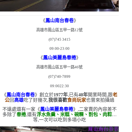
《
鳳山南台春卷
》
高雄市鳳山區五甲一路
12
號
(07)745 3415
09:00-23:00
《
鳳山美麗島春捲
》
高雄市鳳山區五甲一路
46
號
(07)740-7899
09:0022:30
《
鳳山南台春卷
》創立於
1977
年
,已有
40
年
開業時間,跟
老
公
回
高雄
吃了好幾次,
我很喜歡
食尚玩家
也曾來拍攝過
不遠處還有一家《
鳳山美麗島春捲
》,二家賣的內容差不
多
除了
春捲
,還有
浮水魚羹、米糕、碗粿、割包、肉粽
…
等,一次可以吃到多項小吃