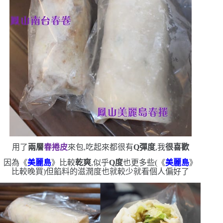
用了
兩層
春捲皮
來包,吃起來都很有
Q
彈度
,我
很喜歡
因為《
美麗島
》比較
乾爽
,似乎
Q
度
也更多些
(
《
美麗島
》
比較晚買
)
但餡料的滋潤度也就較少
就看個人偏好了