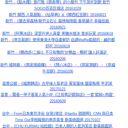
新竹 -《點水樓》曾打敗《鼎泰豐》的小籠包 下午茶吃到飽 新竹
SOGO百貨巨城店 20161029
新竹 關西 人氣甜點 -《仙草巷》&《關西紅豆餅》20160821
新竹 -《薰衣草森林(新竹尖石)》森林咖啡館 香草鋪子 幸福信箱 
20160821
新竹 -《阿惠冰店》深受在地人喜愛 黑糖水挫冰 食尚玩家 20160618
新竹 -《黑瓦鬆餅》使用東海大學自產鮮奶,自調Waffle餡甜的、鹹的都
好吃 20160618
新竹 -《鴨肉許(二姊)》不只有鴨肉”炒鴨血、鴨肝”讓人好滿足 
20160206
新竹 城隍廟 -《周家燒麻糬》、《慧心冰店》、《郭家潤餅》、《見福
牛舌餅》20160206
苗栗公館 -《福樂麵店》古早味人氣老店 客家風味 國宴粄條 芋泥球 
20170121
苗栗 – 飄香一甲子客家人氣小吃《江技舊記餛飩店》一套”餛飩+肉圓” 
20160609
台中 – From日本東京涉谷 台灣1號店《Haritts 甜甜圈》CNN 與日本
Time Out爭相報導的巷弄美食 勤美綠園道 20170107
台中 -《CHU KURIMU 咕粒姆》日本人開的人氣泡芙店 勤美綠園道 