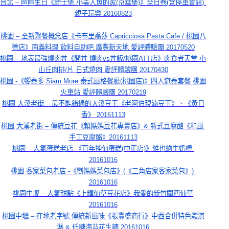
台北 – 暄暄生日《騎士堡.小美人魚的家(京華堡)》全日卷(含停車資訊) 
親子玩樂 20160823
桃園 – 全新聚餐概念店《卡布里喬莎 Capricciosa Pasta Cafe / 桃園八
德店》南義料理 飲料自助吧 廣豐新天地 愛評體驗團 20170520
桃園 – 地表最強燒肉丼《開丼 燒肉vs丼飯/桃園ATT店》肉食者天堂 小
山丘肉排/片 日式燒肉 愛評體驗團 20170430
桃園 -《饗泰多 Siam More 泰式風格餐廳(桃園店)》四人遊泰套餐 桃園
火車站 愛評體驗團 20170219
桃園 大溪老街 – 最不能錯過的大溪豆干《老阿伯現滷豆干》、《黃日
香》 20161113
桃園 大溪老街 – 傳統豆花《賴媽媽豆花專賣店》& 新式豆腐酪《和風 
手工豆腐酪》20161113
桃園 – 人氣蛋糕老店 《百年神仙蛋糕(中正店)》維也納牛奶棒 
20161016
桃園 客家菜包老店 -《劉媽媽菜包店》(《三角店家客家菜包》) 
20161016
桃園中壢 – 人氣甜點《上輝仙草豆花店》我愛的新竹關西仙草
20161016
桃園中壢 – 在地老字號 傳統新風味《張豐盛商行》中西合併特色霜淇
淋 & 低糖海苔花生糖 20161016