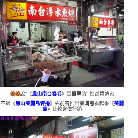
婆婆
說
“
《
鳳山南台春卷
》是
最早
的
“
,她都買這家
不過《
鳳山美麗島春捲
》先前有推出
團購卷
看起來《
美麗
島
》比較會做行銷