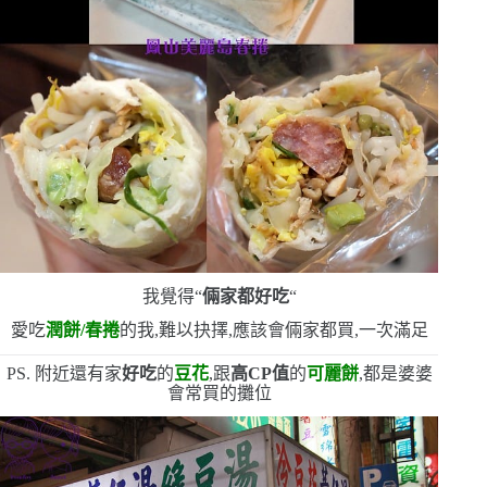
我覺得
“
倆家都好吃
“
愛吃
潤餅
/
春捲
的我,難以抉擇,應該會倆家都買,一次滿足
PS.
附近還有家
好吃
的
豆花
,跟
高
CP
值
的
可麗餅
,都是婆婆
會常買的攤位