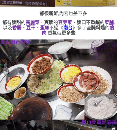
都
很新鮮
,內容也差不多
都有
脆甜
的
高麗菜
、
爽脆
的
豆芽菜
、
脆口不重鹹
的
菜脯
,
以及
香腸、豆干、蛋絲
不過《
南台
》多了些
醃料過
的
瘦
肉
,
香氣
就
更多些