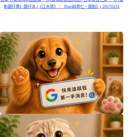
彬圓仔惠》圓仔冰 (《江水號》、《hun純薏仁。甜點》) 20170131