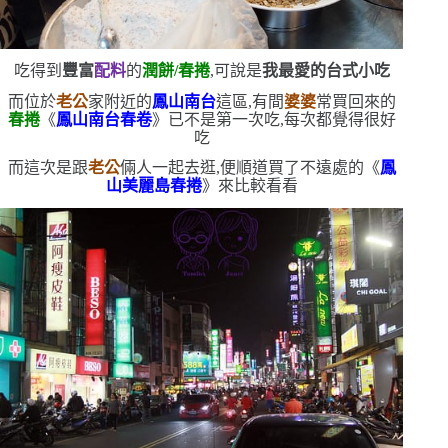
吃得到
豐富
配料
的
潤餅
/
春捲
,可說是
我最愛的台式小吃
而位於
老公
家附近的
鳳山南台
這區,有間
婆婆
常買回來的
春捲
《
鳳山南台春卷
》
已不是第一次吃,每次都覺得很好
吃
而這次是跟
老公
倆人一起去逛,便順道買了不遠處的《
鳳
山美麗島春捲
》來比較看看