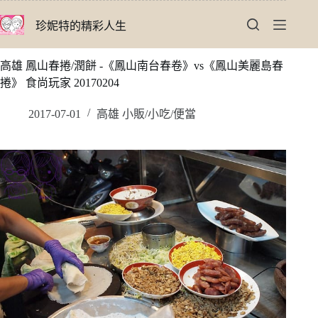
跳
珍妮特的精彩人生
至
主
要
高雄 鳳山春捲/潤餅 -《鳳山南台春卷》vs《鳳山美麗島春
內
捲》 食尚玩家 20170204
容
2017-07-01
高雄 小販/小吃/便當