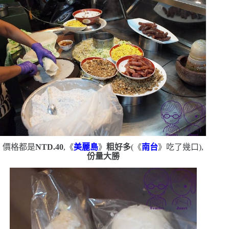
價格都是
NTD.40
,《
美麗島
》
粗好多
(
《
南台
》吃了幾口
)
,
份量大勝