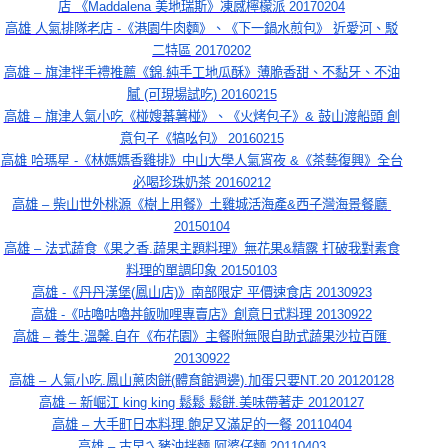
店 《Maddalena 美地瑞斯》凍感檸檬派 20170204
高雄 人氣排隊老店 -《港園牛肉麵》、《下一鍋水煎包》 近愛河、駁
二特區 20170202
高雄 – 旗津拌手禮推薦《錦.純手工地瓜酥》薄脆香甜、不黏牙、不油
膩 (可現場試吃) 20160215
高雄 – 旗津人氣小吃《椪嫂蕃薯椪》、《火烤包子》& 鼓山渡船頭 創
意包子《犒吆包》 20160215
高雄 哈瑪星 -《林媽媽香雞排》中山大學人氣宵夜 &《茶藝復興》全台
必喝珍珠奶茶 20160212
高雄 – 柴山世外桃源《樹上用餐》土雞城活海產&西子灣海景餐廳 
20150104
高雄 – 法式蔬食《果之香.蔬果主題料理》無花果&精露 打破我對素食
料理的單調印象 20150103
高雄 -《丹丹漢堡(鳳山店)》南部限定 平價速食店 20130923
高雄 -《咕嚕咕嚕丼飯咖哩專賣店》創意日式料理 20130922
高雄 – 養生.溫馨.自在《布花園》主餐附無限自助式蔬果沙拉百匯 
20130922
高雄 – 人氣小吃.鳳山蔥肉餅(體育館週邊).加蛋只要NT.20 20120128
高雄 – 新崛江 king king 鬆鬆 鬆餅.美味帶著走 20120127
高雄 – 大手町日本料理.飽足又滿足的一餐 20110404
高雄 – 古早ㄟ豬油拌麵.阿婆仔麵 20110403