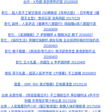
台中 – K布朗.來到黑熊的窩 20100509
彰化 – 超人氣手工葡式蛋塔 256層酥皮《貝林古堡》、百年教堂《羅
厝天主堂》 食尚玩家 浩角翔起 20170128
彰化 員林 – 人氣老店《番薯市八寶圓仔》燒麻糬&燒八寶圓仔湯 
20160609
彰化 -《溪湖糖廠》之 老樹糖屋 & 糖廠冰店 親子 20160507
彰化 -《端倪生活》黑糖珍珠鮮奶.網友狂推 全台保證好喝的珍珠奶茶 
20160403
彰化 親子餐廳 -《熱浪島(彰化店)》南洋蔬食茶堂.素食創新吃法 
20160403
彰化 北斗名產 – 肉圓生 & 李老城肉乾 20110405
南投 草屯名產 – 超高人氣老字號《方愫馨》手工麻糬 20160903
嘉義 -《MR. BIG 美式餐廳》巨無霸漢堡 20120126
台南 永樂市場 -《修安扁擔豆花》手工傳統豆花 黑砂糖刨冰 4色手作
粉粿 冬季限定薑汁地瓜湯 20170206
台南 – 人氣推薦特色小吃《聖記軟骨飯》軟嫩入味的豬軟骨 20170206
台南 人氣排隊冰品甜湯 -《阿卿傳統飲品冰品》古早味杏仁茶、《八寶