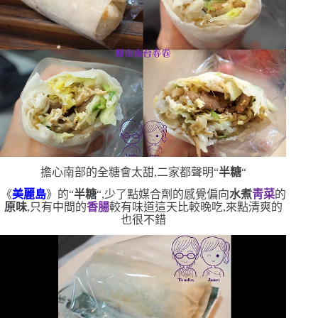
擔心南部的全糖會太甜,二家都聲明
“
半糖
“
《
美麗島
》的
“
半糖
“
,少了點媒合劑的感覺
偏向
水煮
靑菜
的
原味
,只有中間的
香腸
較有味道
這天比較晚吃,來點清爽的
也很不錯