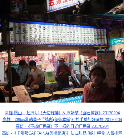
高雄 鳳山 – 超厚切《天使雞排》& 厚奶茶《圓石禪飲》20170204
高雄 -《懿品乳酪菓子手造所(美術本舖)》拌手禮的好選擇 20170204
高雄 -《不識紅豆餅》不一樣的日式紅豆餅 20170204
高雄 -《卡啡那CAFFAINA(美術館店)》法式甜點 咖啡 輕食 人氣排隊