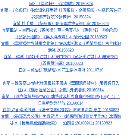
爾》《奕順軒》《宜蘭餅》20150824
宜蘭 -《奕順軒》多款知名拌手禮 桂圓蛋糕、金棗蛋糕、牛尾巴等任君
挑選還有好吃的麵包喔!! 20150824
宜蘭 拌手禮 -《諾貝爾》奶凍蛋糕捲首選店家 20150824
宜蘭車站 – 東門夜市《善美燒仙草三色豆花》《香雞城》《嘟好燒》
《彭記蔥油餅》《梁大胖碳烤》& 幾米公園 20150823
宜蘭 -《葉家香世界辣椒文化館》辣椒冰淇淋 &《秀蘭阿姨》古早味泡
泡冰 20150823
宜蘭 – 礁溪《頂好蔥油餅》& 東門夜市《彭記蔥油餅》& 羅東夜市
《義豐蔥油餅》20150823
宜蘭 – 蔥油餅(總整理) & 花生捲冰淇淋 20110716
宜蘭 – 礁溪高CP值老牌溫泉親子飯店《華閣溫泉飯店》(暑假週日入
住) &《礁溪溫泉公園》免費戶外泡腳池 20160814
宜蘭 -《國立傳統藝術中心》傳藝收涎抓周寶寶回娘家 明(106)年1月1
日重新對外開放 20160814
宜蘭民宿 礁溪泡湯 -《波卡拉渡假會館》暄暄滿週歲 慶生 20150823
宜蘭 -《礁溪溫泉公園》免費足湯、《時間到咖啡烘焙手作坊》冰滴咖
啡 &《長榮鳳凰酒店(礁溪)》一泊四食(20100911) 20150823