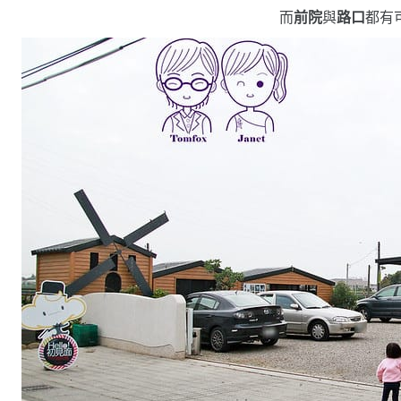
而
前院
與
路口
都有