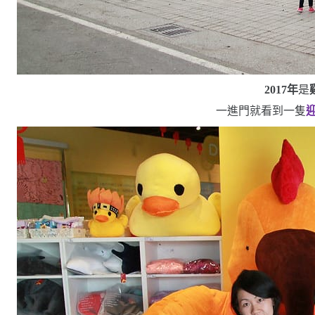
2017
年
是
一進門就看到一隻