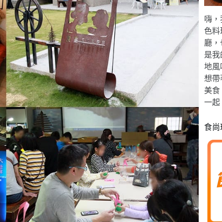
嗨，
色料
廳，
是我
地風
想帶
美食
一起
食尚