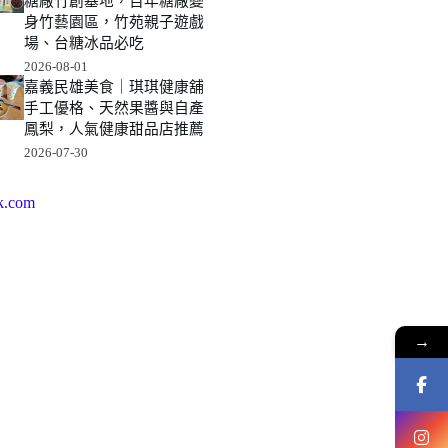
糖廠竹創基地，百年糖廠變
身竹藝園區，竹苑親子遊戲
場、台糖冰品必吃
2026-08-01
嘉義民雄美食｜琪琪健康舖
手工優格、天然果醬與自產
鳳梨，人氣健康甜品店推薦
2026-07-30
k.com
→