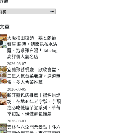
分類
文章
大阪梅田拉麵｜鶏と鮪節
麺屋 勝時，鮪節昆布水沾
麵、泡系雞白湯！Tabelog
高評價人氣名店
2026-08-07
宜蘭聚餐餐廳｜欣欣食堂，
三星人氣台菜老店，道道無
雷、多人合菜推薦
2026-08-05
新莊麵包店推薦｜揚名烘焙
坊，在地40年老字號，芋頭
控必吃低糖芋泥系列、草莓
季甜點、現做麵包推薦
2026-08-03
雲林斗六免門票景點｜斗六