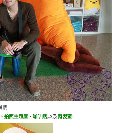
層樓
、拍照主題屋、咖啡館
,以及
育嬰室