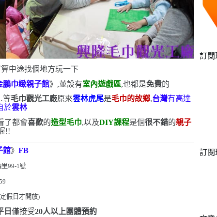
訂閱
打算中途找個地方玩一下
金鵬巾緻親子館
》,並設有
室內遊戲區
,也都是
免費
的
…等
毛巾觀光工廠
原來
雲林虎尾
是
毛巾的故鄉
,
台灣
有高達
自於
雲林
看了都會
喜歡
的
造型毛巾
,以及
DIY
課程
是個
很不錯
的
親子
喔!!
子館
》
FB
訂閱
頭里
99-1
號
59
國定假日才開放
)
平日
僅接受
20
人以上團體預約