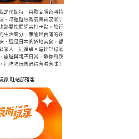
我是珍妮特！喜歡品嚐台灣特
理、嚐遍麵包香氣與質感咖啡
也熱愛挖掘網美打卡點。旅行
的生活養分，無論是台灣的在
味，還是日本的道地美食，都
著家人一同體驗。這裡記錄著
、旅遊與親子日常，邀你和我
，把吃喝玩樂過得有滋有味！
玩家 駐站部落客