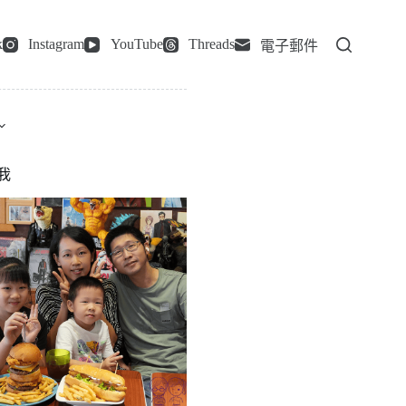
k
Instagram
YouTube
Threads
電子郵件
我