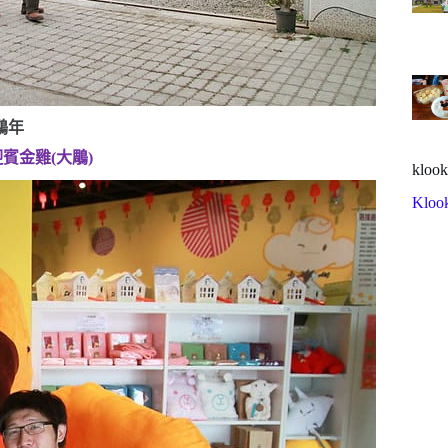
鷄年
迎賓金雞
(
大鵰
)
klook
Kloo