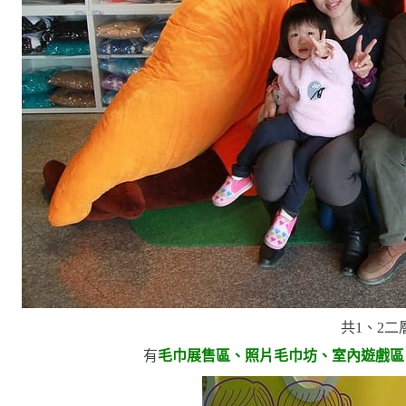
共
1
、
2
二
有
毛巾展售區、照片毛巾坊、室內遊戲區