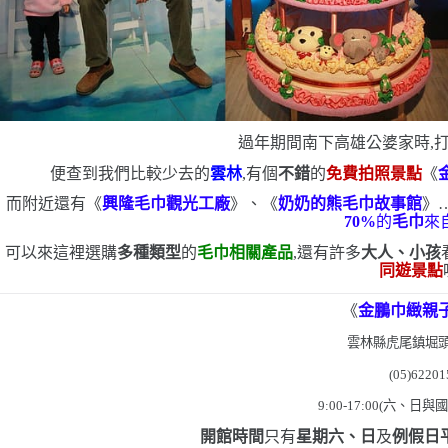
過年期間南下高雄公婆家時,
便查到我們比較少去的
雲林
,有個
不錯
的
免費拍照景點
《
而附近還有《
興隆毛巾觀光工廠
》、《
奶奶的熊毛巾故事館
》
70%
的
毛巾
來
可以來這裡選購
多種類型
的
毛巾相關產品
,還有許多
大人、小孩
同遊景點
《
金鵬巾緻
親
雲林縣虎尾鎮堀
(05)62201
9:00-17:00(
六、日與
開館時間
只有
星期六、日
及
例假日