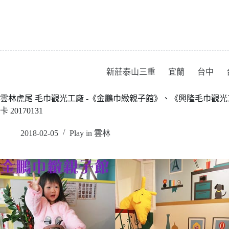
跳
至
主
要
內
容
新莊泰山三重
宜蘭
台中
雲林虎尾 毛巾觀光工廠 -《金鵬巾緻親子館》、《興隆毛巾觀
卡 20170131
2018-02-05
Play in 雲林