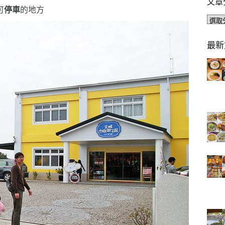
文章
可
停車
的地方
文
章
分
最新
類