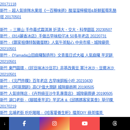
20171118
新竹 – 超人氣排隊水果塔《一百種味道》酸溜溜檸檬塔&新鮮藍莓乳酪
塔 20170501
新竹  – 三層山 手作義式霜淇淋 近清大、交大、科學園區 20230507
新竹 -《814麗香冰店》手做古早味枝仔冰 50多年老店 20220731
新竹 -《鄭家祖傳特製雞蛋糕》人氣午茶點心 中央市場、城隍廟旁 
20210501
新竹 -《Yamada山田麻糬製造所》文青風日式大福 人氣麻糬 芋泥餅 
20210501
新竹 東門圓環 -《好豆味冰沙豆花》非基改黃豆 薑汁冰沙、豆漿冰沙 
20210501
新竹 -《北門炸粿》百年老店 古早味銅板小吃 20210430
新竹 -《阿瑛潤餅》高CP值大潤餅 城隍廟商圈 20190505
新竹 人氣排隊店 -《卉羚綠豆沙牛乳專賣店》 城隍廟周邊 20190505
新竹 湖口老街 -《腳踏車芋泥》芋泥冰 &《邱媽媽客家美食》草仔粿 
20170219
新竹 北埔老街 吃吃喝喝 -《哈客愛養生軒》擂茶DIY 綠茶擂茶 
20161120
↓
新竹 關西 人氣甜點 -《仙草巷》&《關西紅豆餅》20160821