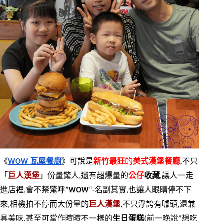
《
WOW 瓦屋餐廚
》可說是
新竹最狂
的
美式漢堡餐廳
,不只
「
巨人漢堡
」份量驚人,還有超爆量的
公仔
收藏
,讓人一走
進店裡,會不禁驚呼”
WOW
“-名副其實,也讓人眼睛停不下
來,相機拍不停而大份量的
巨人漢堡
,不只浮誇有噱頭,還兼
具美味,甚至可當作暄暄不一樣的
生日蛋糕
(前一晚說”想吃