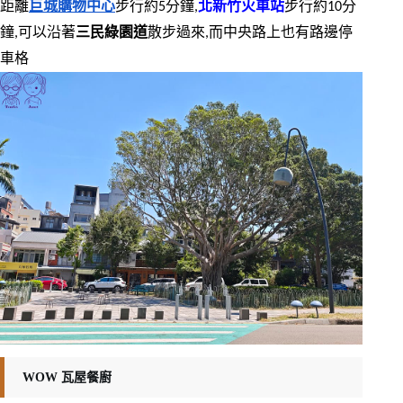
距離
巨城購物中心
步行約5分鐘,
北新竹火車站
步行約10分
鐘,可以沿著
三民綠園道
散步過來,而中央路上也有路邊停
車格
WOW 瓦屋餐廚