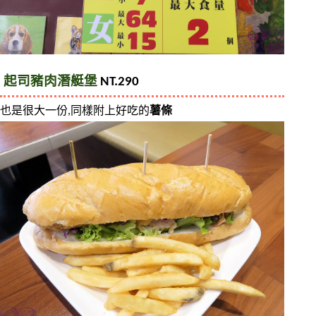
起司豬肉潛艇堡 
NT.290
也是很大一份,同樣附上好吃的
薯條