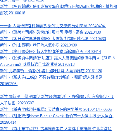
味的人氣早午餐 20170218
新竹 -《黑瓦鬆餅》使用東海大學自產鮮奶,自調Waffle餡甜的、鹹的都
好吃 20160618
十一街 人氣傳統眷村味麵食 近竹北交流道 光明商圈 20240404 
新竹 -《滿美吐司部》碳烤肉排蛋吐司 晚餐、宵夜 20210430
新竹 -《禾日香古早味魯肉飯》太陽飯 打拋飯 豬心湯 20210430
新竹 -《竹山意麵》巷仔內人氣小吃 20210430
新竹 -《廟口鴨香飯》超人氣排隊美食 城隍廟商圈 20190414
新竹 -《段純貞牛肉麵(建功店)》讓人大感驚豔的粗條牛肉 &《SUPIN 
Aisukurimu》味覺特濃日式霜淇淋 20170218
新竹 北埔老街 -《劉家小館》滷味拼盤 人氣排隊店 20161120
新竹 -《鴨肉許(二姊)》不只有鴨肉”炒鴨血、鴨肝”讓人好滿足 
20160206 
新竹 關新里 – 傑里麵包 新竹最強麵包店、貴婦麵包店 海鹽餐包、明
太子法國  20230507
新竹 -《蓁古早味現烤蛋糕》天然實在的古早美味 20190414、0505
新竹 -《紅帽烘焙Home Biscuit Cake》新竹市十大伴手禮 近大遠百 
20190414
新竹 -《春上布丁蛋糕》古早懷舊蛋糕 人氣伴手禮推薦 竹北高鐵站 