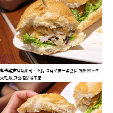
藍帶豬排
裡有起司、火腿,還有塗抹一些醬料,讓整體不會
太乾,味道也搭配得不錯