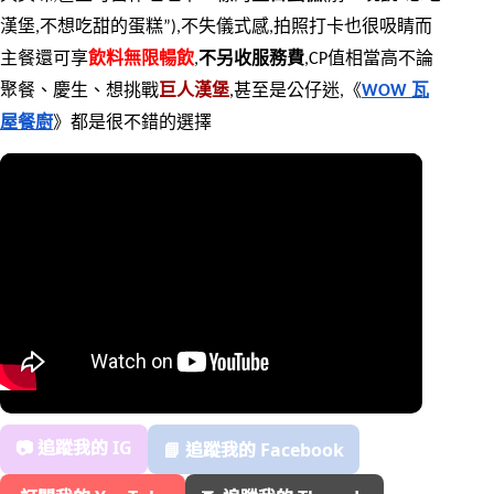
漢堡,不想吃甜的蛋糕”),不失儀式感,拍照打卡也很吸睛而
主餐還可享
飲料無限暢飲
,
不另收服務費
,CP值相當高不論
聚餐、慶生、想挑戰
巨人漢堡
,甚至是公仔迷,《
WOW 瓦
屋餐廚
》都是很不錯的選擇
📷 追蹤我的 IG
📘 追蹤我的 Facebook