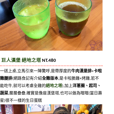
巨人漢堡 絕地之塔
 NT.480
一送上桌,立馬引來一陣驚呼,是帶厚度的
牛肉漢堡排
+
卡啦
雞腿排
(網路食記有介紹
全雞版本
,是卡啦脆雞+烤雞,若不
能吃牛,就可以考慮全雞的
絕地之塔
),加上
洋蔥圈、起司、
蔬菜
,層層疊疊,確實是像座漢堡塔,也可以做為暄暄(當日壽
星)很不一樣的生日蛋糕