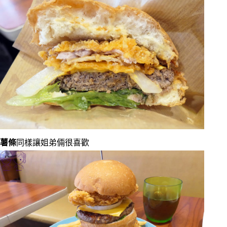
薯條
同樣讓姐弟倆很喜歡