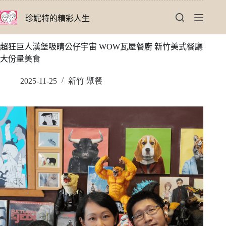
跳
珍妮特的精彩人生
至
主
要
超狂巨人漢堡吸睛公仔宇宙 WOW瓦屋餐廚 新竹美式餐廳
內
大份量美食
容
2025-11-25
新竹 聚餐