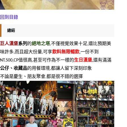
回到目錄
總結
巨人漢堡
系列
的
絕地之塔
,不僅視覺效果十足,還比預期美
味許多,而且超大份量,可享
飲料無限暢飲
,一份不到
NT.500,CP值很高,甚至可作為不一樣的
生日漢堡
,還有滿滿
公仔、收藏品
的用餐環境,都讓人留下深刻印象
不論是慶生、朋友聚會,都是很不錯的選擇