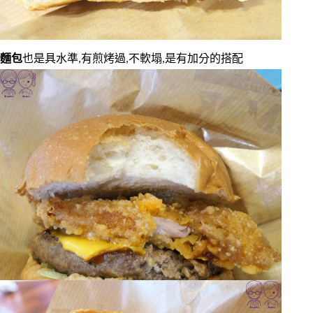
麵包
也是具水準,有煎烤過,不軟塌,是有加分的搭配