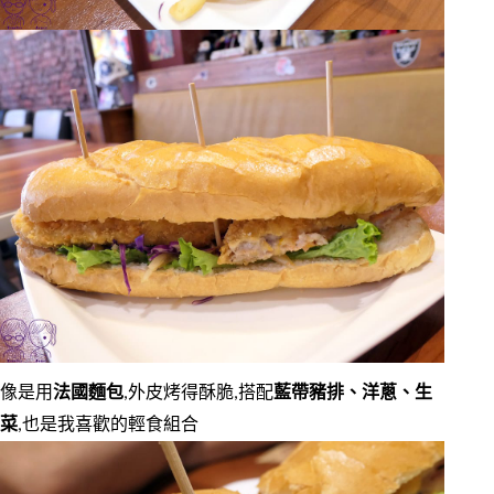
像是用
法國麵包
,外皮烤得酥脆,搭配
藍帶豬排、洋蔥、生
菜
,也是我喜歡的輕食組合