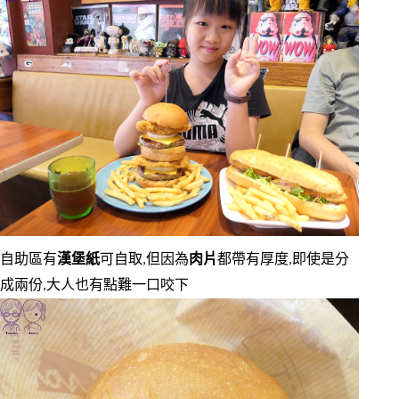
自助區有
漢堡紙
可自取,但因為
肉片
都帶有厚度,即使是分
成兩份,大人也有點難一口咬下