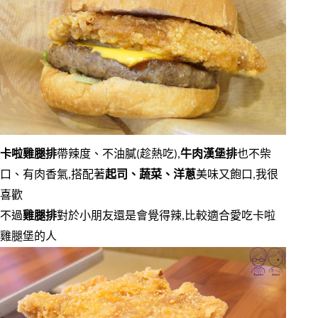
卡啦雞腿排
帶辣度、不油膩(趁熱吃),
牛肉漢堡排
也不柴
口、有肉香氣,搭配著
起司、蔬菜、洋蔥
美味又飽口,我很
喜歡
不過
雞腿排
對於小朋友還是會覺得辣,比較適合愛吃卡啦
雞腿堡的人