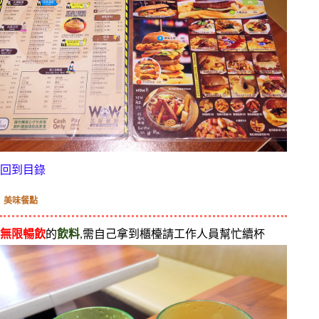
回到目錄
美味餐點
無限暢飲
的
飲料
,需自己拿到櫃檯請工作人員幫忙續杯