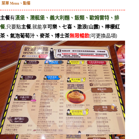
菜單 Menu、點餐
主餐
有
漢堡、潛艇堡、義大利麵、飯類、歐姆雷特、排
餐
,只要點
主餐
,就能享
可樂、七喜、激浪(山露)、檸檬紅
茶、氣泡葡萄汁、麥茶、博士茶
無限暢飲
(可更換品項)