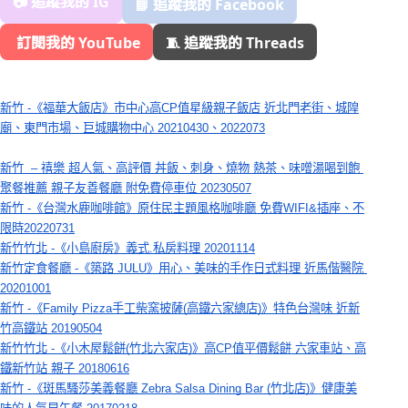
📷 追蹤我的 IG
📘 追蹤我的 Facebook
️ 訂閱我的 YouTube
🧵 追蹤我的 Threads
新竹 -《福華大飯店》市中心高CP值星級親子飯店 近北門老街、城隍
廟、東門市場、巨城購物中心 20210430、2022073
新竹  – 禧樂 超人氣、高評價 丼飯、刺身、燒物 熱茶、味噌湯喝到飽 
聚餐推薦 親子友善餐廳 附免費停車位 20230507
新竹 -《台灣水鹿咖啡館》原住民主題風格咖啡廳 免費WIFI&插座、不
限時20220731
新竹竹北 -《小島廚房》義式.私房料理 20201114
新竹定食餐廳 -《築路 JULU》用心、美味的手作日式料理 近馬偕醫院 
20201001
新竹 -《Family Pizza手工柴窯披薩(高鐵六家總店)》特色台灣味 近新
竹高鐵站 20190504
新竹竹北 -《小木屋鬆餅(竹北六家店)》高CP值平價鬆餅 六家車站、高
鐵新竹站 親子 20180616
新竹 -《斑馬騷莎美義餐廳 Zebra Salsa Dining Bar (竹北店)》健康美