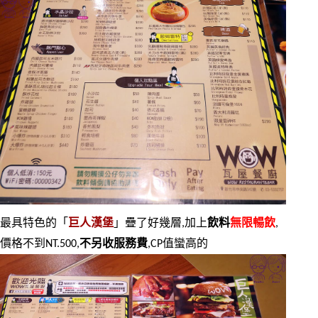
最具特色的「
巨人漢堡
」疊了好幾層,加上
飲料
無限暢飲
,
價格不到NT.500,
不另收服務費
,CP值蠻高的