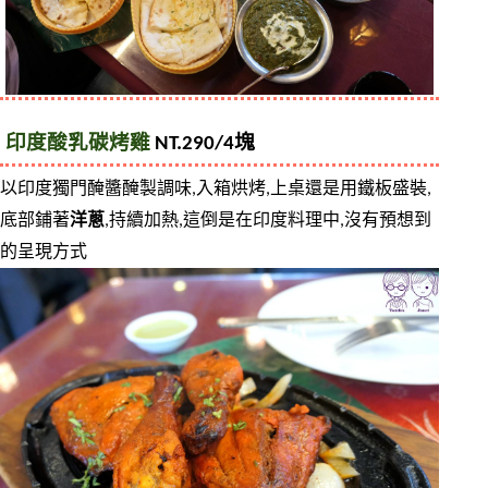
印度酸乳碳烤雞
 NT.290/4塊
以印度獨門醃醬醃製調味,入箱烘烤,上桌還是用鐵板盛裝,
底部鋪著
洋蔥
,持續加熱,這倒是在印度料理中,沒有預想到
的呈現方式