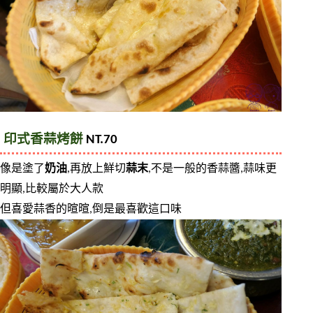
印式香蒜烤餅
 NT.70
像是塗了
奶油
,再放上鮮切
蒜末
,不是一般的香蒜醬,蒜味更
明顯,比較屬於大人款
但喜愛蒜香的暄暄,倒是最喜歡這口味