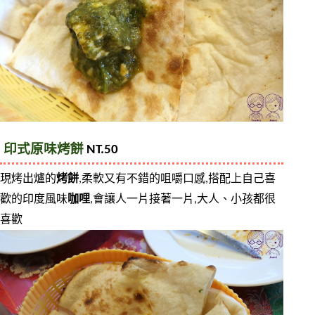
印式原味烤餅
 NT.50
現烤出爐的
烤餅
,柔軟又有不錯的咀嚼口感,搭配上自己喜
歡的印度風味
咖哩
,會讓人一片接著一片,大人、小孩都很
喜歡