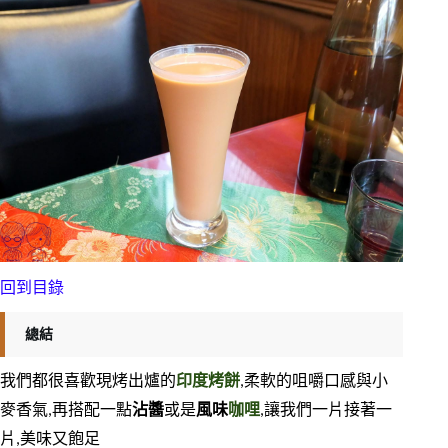
回到目錄
總結
我們都很喜歡現烤出爐的
印度烤餅
,柔軟的咀嚼口感與小
麥香氣,再搭配一點
沾醬
或是
風味
咖哩
,讓我們一片接著一
片,美味又飽足