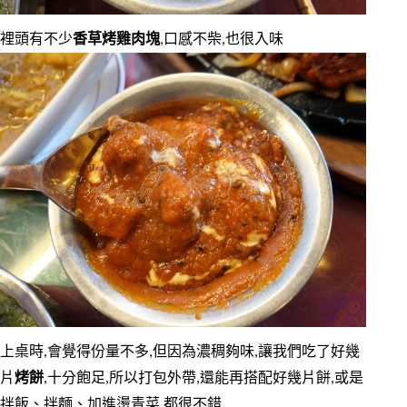
裡頭有不少
香草烤雞肉塊
,口感不柴,也很入味
上桌時,會覺得份量不多,但因為濃稠夠味,讓我們吃了好幾
片
烤餅
,十分飽足,所以打包外帶,還能再搭配好幾片餅,或是
拌飯、拌麵、加進燙青菜,都很不錯