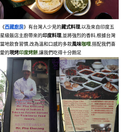
《
西藏廚房
》有台灣人少見的
藏式料理
,以及來自印度五
星級飯店主廚帶來的
印度料理
,並將強烈的香料,根據台灣
當地飲食習慣,改為溫和口感的多款
風味
咖哩
,搭配我們喜
愛的
現烤
印度烤餅
,讓我們吃得十分飽足