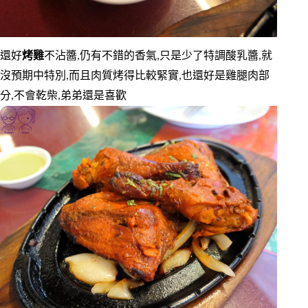
還好
烤雞
不沾醬,仍有不錯的香氣,只是少了特調酸乳醬,就
沒預期中特別,而且肉質烤得比較緊實,也還好是雞腿肉部
分,不會乾柴,弟弟還是喜歡