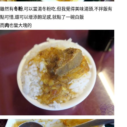
雖然有
冬粉
,可以當湯冬粉吃,但我覺得美味湯頭,不拌飯有
點可惜,還可以增添飽足感,就點了一碗白飯
而
肉
也蠻大塊的