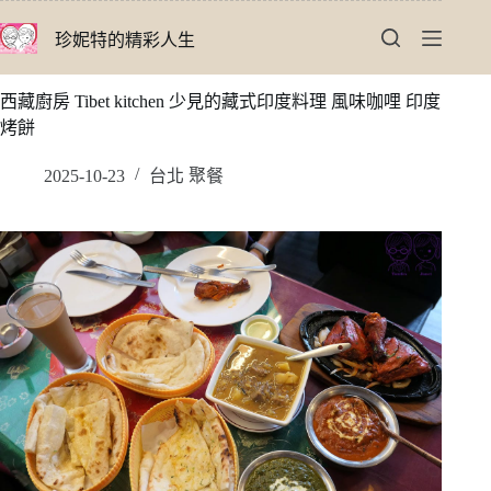
跳
珍妮特的精彩人生
至
主
要
西藏廚房 Tibet kitchen 少見的藏式印度料理 風味咖哩 印度
內
烤餅
容
2025-10-23
台北 聚餐