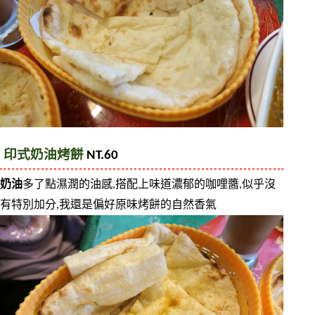
印式奶油烤餅
 NT.60
奶油
多了點濕潤的油感,搭配上味道濃郁的咖哩醬,似乎沒
有特別加分,我還是偏好原味烤餅的自然香氣