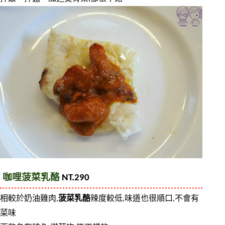
咖哩菠菜乳酪
 NT.290
相較於奶油雞肉,
菠菜乳酪
辣度較低,味道也很順口,不會有
菜味