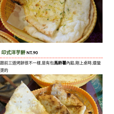
印式洋芋餅
 NT.90
跟前三道烤餅很不一樣,是有包
馬鈴薯
內餡,剛上桌時,還蠻
燙的