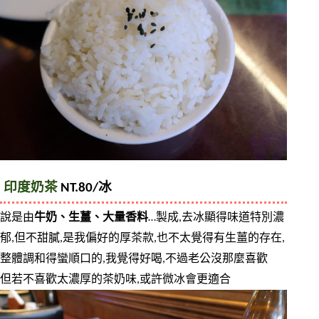
印度奶茶
 NT.80/冰
說是由
牛奶、生薑、大量香料
…製成,去冰顯得味道特別濃
郁,但不甜膩,是我偏好的厚茶款,也不太覺得有生薑的存在,
整體調和得蠻順口的,我覺得好喝,不過老公沒那麼喜歡
但若不喜歡太濃厚的茶奶味,或許微冰會更適合