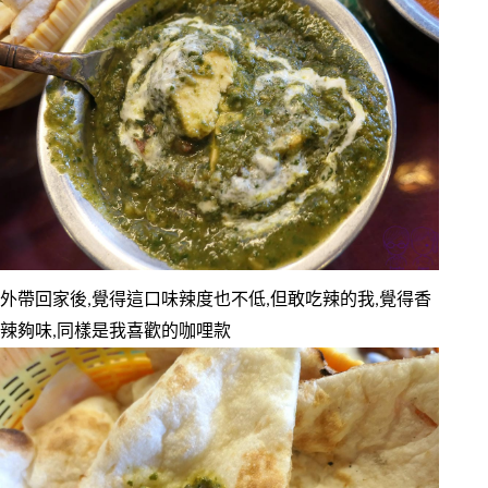
外帶回家後,覺得這口味辣度也不低,但敢吃辣的我,覺得香
辣夠味,同樣是我喜歡的咖哩款