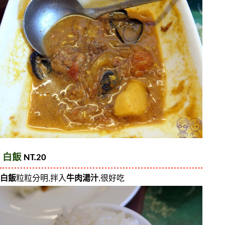
白飯
 NT.20 
白飯
粒粒分明,拌入
牛肉湯汁
,很好吃