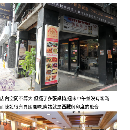
店內空間不算大,但擺了多張桌椅,週末中午並沒有客滿
而陳設很有異國風味,應該就是
西藏
與
印度
的融合