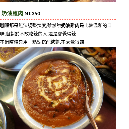
奶油雞肉
 NT.350
咖哩
都是無法調整辣度,雖然說
奶油雞肉
是比較溫和的口
味,但對於不敢吃辣的人,還是會覺得辣
不過暄暄只用一點點搭配
烤餅
,不太覺得辣