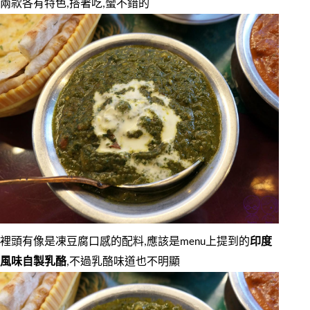
兩款各有特色,搭著吃,蠻不錯的
裡頭有像是凍豆腐口感的配料,應該是menu上提到的
印度
風味自製乳酪
,不過乳酪味道也不明顯