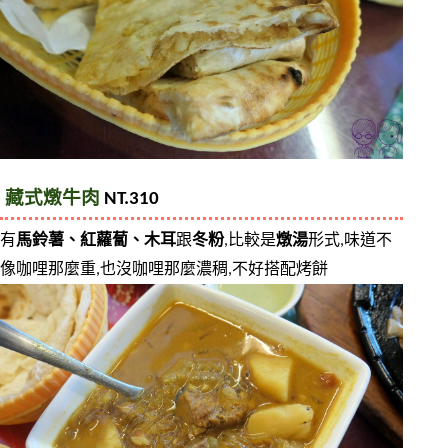
藏式燉牛肉
 NT.310
有
馬鈴薯、紅蘿蔔、木耳
跟
冬粉
,比較是
燉湯
形式,味道不
像咖哩那麼重,也沒咖哩那麼濃稠,不好搭配烤餅