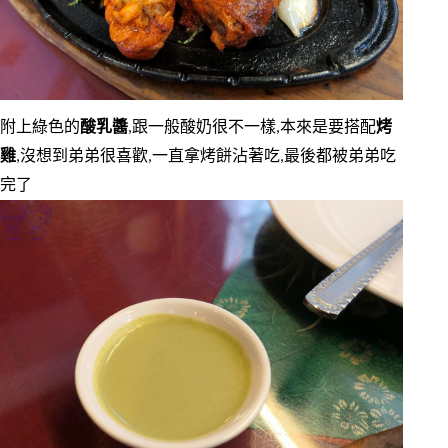
附上綠色的
酸乳醬
,跟一般酸奶很不一樣,本來是要搭配
烤
雞
,沒想到弟弟很喜歡,一直拿烤餅沾著吃,最後都被弟弟吃
完了