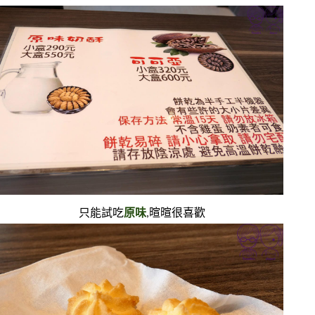
只能試吃
原味
,暄暄很喜歡