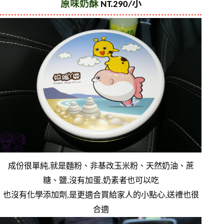
原味奶酥
 NT.290/小
成份很單純,就是麵粉、非基改玉米粉、天然奶油、蔗
糖、鹽,沒有加蛋,奶素者也可以吃
也沒有化學添加劑,是更適合買給家人的小點心,送禮也很
合適