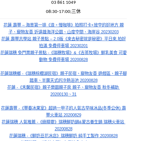
03 861 1049
08:30-17:00;三休
花蓮 壽豐 – 海景第一排《浪。慢咖啡》拍照打卡+放空的好地方 親
子、寵物友善 近遠雄海洋公園、山度空間、海崖谷 20230203
花蓮 壽豐志學站 親子景點 – 2.0版《來去秘密就是秘密》平日來,拍好
拍滿 免費停車場 20230201
花蓮瑞穗 免門票親子景點 -《瑞穗牧場》&《吉蒸牧場》鮮乳美食 可愛
動物 免費停車場 20200828
花蓮瑞穗鄉 -《瑞穗棕櫚湖民宿》親子民宿、寵物友善 遊戲區、親子腳
踏車、半露天式的冷熱浴池 20200828
花蓮 -《禾馨民宿》親子樂園親子房 親子、寵物友善 秋冬補助 
20200130、31
花蓮壽豐 -《豐春冰果室》超過一甲子的人氣古早味冰品(冬季公休) 壽
豐火車站 20200829
花蓮瑞穗 人氣推薦 -《綠精靈》瑞穗鮮奶鍋&蒙古養生鍋 瑞穗火車站 
20200828
花蓮瑞穗 -《鮮奶豆花冰店》瑞穗鮮奶 純手工製作 20200828