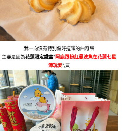
我一向沒有特別偏好這類的曲奇餅
主要是因為
花蓮限定鐵盒
“
阿鹿跟粉紅曼波魚在花蓮七星
潭玩耍
“,買