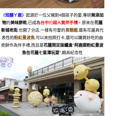
《
短腿ㄚ鹿
》起源於一位父親對4個孩子的愛,專研
無添加
物
的
美味餅乾
,已成為
台中
的
超人氣伴手禮
。原來在
花蓮
新城老街
,也開了分店,一樣有可愛的
長頸鹿
,還有花蓮具代
表性的
粉紅曼波魚
,可以來拍照打卡,還可以購買好吃的曲
奇餅作為伴手禮,而且是
花蓮限定版鐵盒
“
阿鹿跟粉紅曼波
魚在花蓮七星潭玩耍
“,頗具紀念性