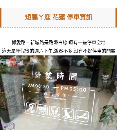
短腿ㄚ鹿 花蓮 停車資訊
博愛路、新城路是路邊白線,還有一些停車空地
這天是年假後的週六下午,遊客不多,沒有不好停車的問題