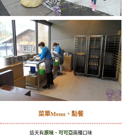
菜單Menu、點餐
這天有
原味
、
可可亞
兩種口味