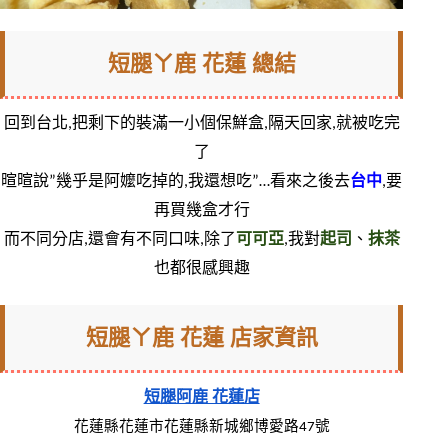
短腿ㄚ鹿 花蓮 總結
回到台北,把剩下的裝滿一小個保鮮盒,隔天回家,就被吃完
了
暄暄說”幾乎是阿嬤吃掉的,我還想吃”…看來之後去
台中
,要
再買幾盒才行
而不同分店,還會有不同口味,除了
可可亞
,我對
起司
、
抹茶
也都很感興趣
短腿ㄚ鹿 花蓮 店家資訊
短腿阿鹿 花蓮店
花蓮縣花蓮市花蓮縣新城鄉博愛路47號