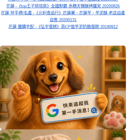
花蓮 -《top王子烘培房》全國制霸 赤穗天鹽酥烤羅宋 20200826
花蓮 拌手禮/名產 -《元利食品行》花蓮薯、花蓮芋、芋泥酥 老店自產
自售 20200131
花蓮 團購宅配 -《弘宇蛋糕》高CP值芋泥奶酪蛋糕 20190912