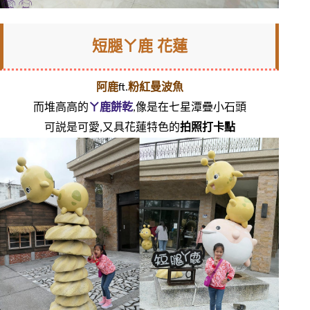
短腿ㄚ鹿 花蓮
阿鹿
ft.
粉紅曼波魚
而堆高高的
ㄚ鹿餅乾
,像是在七星潭疊小石頭
可説是可愛,又具花蓮特色的
拍照打卡點