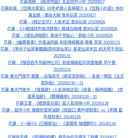
花蓮瑞穗 -《綠茶肉圓》名氣特色小吃 20200827
花蓮新城 -《佳興冰果室》60年老牌人氣檸檬汁 &《佳興小吃部》快炒
黃金蜆、薑絲大腸 食尚玩家 20200827
花蓮 -《蔡記豆花》人氣老店 食尚玩家 20200826
花蓮 -《小檳城特色南洋麵食》檳城白咖哩 食尚玩家 20200826
花蓮 -《揚名胡椒餅》美味午茶點心、銅板小吃 20200826
花蓮 -《幽靈餐車》炸蛋滷肉飯 剝皮辣椒雞湯 晚餐 宵夜 20200131
花蓮 -《黑何子仙草專職鋪(原何家仙草)》客家仙草老店 純天然不添加 
20200131
花蓮 -《慢吞吞手作碳烤吐司》剝皮辣椒起司肉蛋推薦 早午餐 
20200131
花蓮 東大門夜市 推薦 – 自強夜市《蔣家官財板》、各省一條街《法式
官財板》 20200130、31
花蓮 東大門夜市 -《強蛋餅》(人氣排隊店家)《原香‧酥烤麻糬》《炸
蛋蔥油餅》《醬爆雞排》20200130、31
花蓮玉里 -《橋頭臭豆腐》超人氣排隊小吃 20200130
花蓮 – 超夯小吃 爆漿炸蛋蔥油餅《原路口.黃色發財車》vs《老牌.藍
色發財車》20140126
花蓮 -《一碗小》(已搬新址)、《源寶屋.咖哩麵包》20140126
花蓮拌手禮 -《阿傳師麻糬》巷弄內的平價手工麻糬 20200827