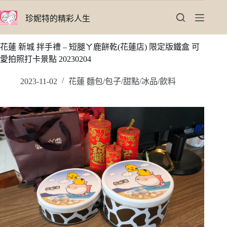
跳
珍妮特的精彩人生
至
主
要
花蓮 新城 拌手禮 – 短腿ㄚ鹿餅乾(花蓮店) 限定版鐵盒 可
內
愛拍照打卡景點 20230204
容
2023-11-02
花蓮 麵包/包子/甜點/冰品/飲料