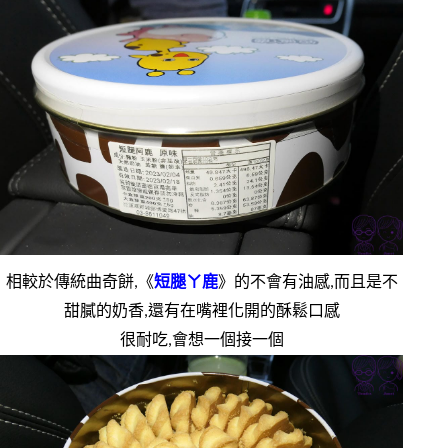
相較於傳統曲奇餅,《
短腿ㄚ鹿
》的不會有油感,而且是不
甜膩的奶香,還有在嘴裡化開的酥鬆口感
很耐吃,會想一個接一個