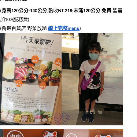
(
身高120公分-140公分
,酌收
NT.218
;
未滿120公分
,
免費
;皆需
加10%服務費)
(街邊百貨店 野菜放題 
線上完整menu
)