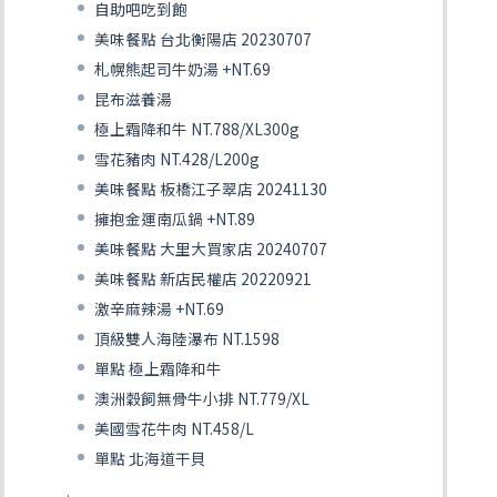
自助吧吃到飽
美味餐點 台北衡陽店 20230707
札幌熊起司牛奶湯 +NT.69
昆布滋養湯
極上霜降和牛 NT.788/XL300g
雪花豬肉 NT.428/L200g
美味餐點 板橋江子翠店 20241130
擁抱金運南瓜鍋 +NT.89
美味餐點 大里大買家店 20240707
美味餐點 新店民權店 20220921
激辛麻辣湯 +NT.69
頂級雙人海陸瀑布 NT.1598
單點 極上霜降和牛
澳洲穀飼無骨牛小排 NT.779/XL
美國雪花牛肉 NT.458/L
單點 北海道干貝