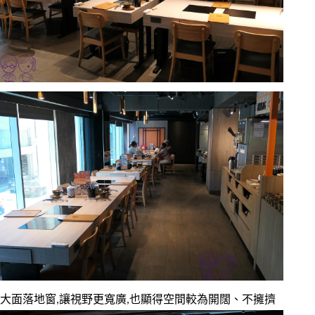
大面落地窗,讓視野更寬廣,也顯得空間較為開闊、不擁擠