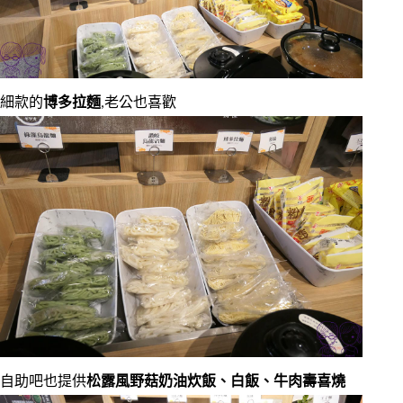
細款的
博多拉麵
,老公也喜歡
自助吧也提供
松露風野菇奶油炊飯、白飯、牛肉壽喜燒