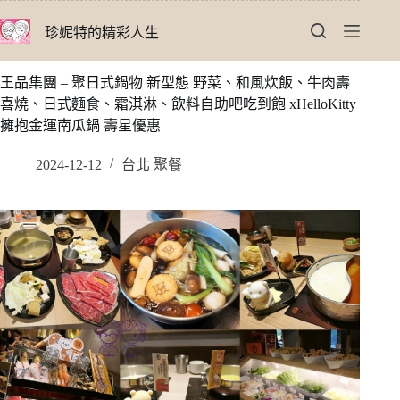
跳
珍妮特的精彩人生
至
主
要
王品集團 – 聚日式鍋物 新型態 野菜、和風炊飯、牛肉壽
內
喜燒、日式麵食、霜淇淋、飲料自助吧吃到飽 xHelloKitty
容
擁抱金運南瓜鍋 壽星優惠
2024-12-12
台北 聚餐