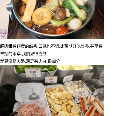
鮮肉漿
有適度的鹹香,口感也不錯,比預期好吃許多,甚至有
單點的水準,我們都很喜歡
就算沒點肉盤,還是有肉丸,很加分