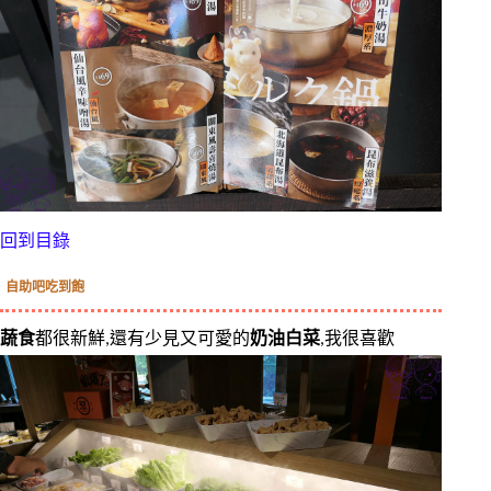
回到目錄
自助吧吃到飽
蔬食
都很新鮮,還有少見又可愛的
奶油白菜
,我很喜歡