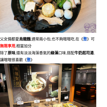
父女倆都愛
烏龍麵
,通常兩小包,也不夠暄暄吃,在《
聚
》可
無限享用
,相當加分
除了
原味
,還有淡淡海藻香氣的
綠藻
口味,搭配
牛奶起司湯
,
讓暄暄很喜歡《
聚
》