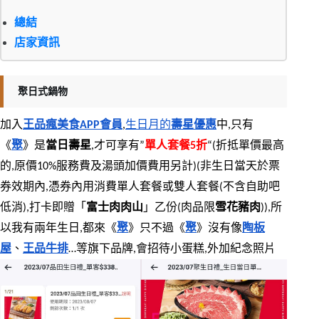
總結
店家資訊
聚日式鍋物
加入
王品瘋美食APP會員
,
生日月的
壽星優惠
中,只有
《
聚
》是
當日壽星
,才可享有”
單人套餐5折
“(折抵單價最高
的,原價10%服務費及湯頭加價費用另計)(非生日當天於票
券效期內,憑券內用消費單人套餐或雙人套餐(不含自助吧
低消),打卡即贈「
富士肉肉山
」乙份(肉品限
雪花豬肉
)),所
以我有兩年生日,都來《
聚
》只不過《
聚
》沒有像
陶板
屋
、
王品牛排
…等旗下品牌,會招待小蛋糕,外加紀念照片