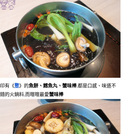
印有《
聚
》的
魚餅、鱈魚丸、蟹味棒
,都是口感、味道不
錯的火鍋料,而暄暄最愛
蟹味棒