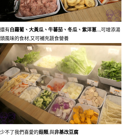
還有
白蘿蔔、大黃瓜、牛蕃茄、冬瓜、紫洋蔥
…,可增添湯
頭風味的食材,又可補充蔬食營養
少不了我們喜愛的
菇類
,與
非基改豆腐