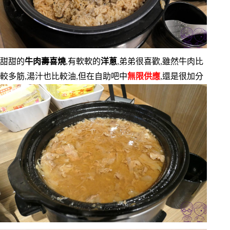
甜甜的
牛肉壽喜燒
,有軟軟的
洋蔥
,弟弟很喜歡,雖然牛肉比
較多筋,湯汁也比較油,但在自助吧中
無限供應
,還是很加分