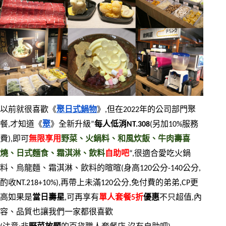
以前就很喜歡《
聚日式鍋物
》,但在2022年的公司部門聚
餐,才知道《
聚
》全新升級”
每人低消NT.308
(另加10%服務
費),即可
無限享用
野菜、火鍋料、和風炊飯、牛肉壽喜
燒、日式麵食、霜淇淋、飲料
自助吧
“,很適合愛吃火鍋
料、烏龍麵、霜淇淋、飲料的暄暄(身高120公分-140公分,
酌收NT.218+10%),再帶上未滿120公分,免付費的弟弟,CP更
高如果是
當日壽星
,可再享有
單人套餐5折
優惠
不只超值,內
容、品質也讓我們一家都很喜歡