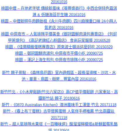
20161016
桃園中壢 – 在地老字號 傳統新風味《張豐盛商行》中西合併特色霜淇
淋 & 低糖海苔花生糖 20161016
桃園 – 中壢新明牛肉麵始祖《永川牛肉麵》四川麻辣重口味 24小時人
氣老店 20161016
桃園 中原夜市 – 人氣排隊平價美食《御冠園鮮肉湯包專賣店》《包好
甲蔥燒包》《高記老牌紅心粉圓店》 食尚玩家報導 20160528
桃園 -《佳樂精緻蛋糕專賣店》原來波士頓派這麼好吃 20150329
桃園 – 御冠園鮮肉湯包.中原夜市平價小吃 20090725
桃園 – 漢記上海生煎包.中原夜市排隊小吃 20090725
新竹 親子景點 -《森林鳥花園》室內遊戲區、超長溜滑梯、沙坑、水
池、單車、鳥園、樹屋…豐富內容 20161016
新竹竹北 -《小木屋鬆餅(竹北六家店)》高CP值平價鬆餅 六家車站、高
鐵新竹站 親子 20180616
新竹 -《0870 Australian Kitchen》澳洲風味手工漢堡 竹北 20171118
新竹 -《春上布丁蛋糕》古早懷舊蛋糕 人氣伴手禮推薦 竹北高鐵站 
20171118
新竹 – 超人氣排隊水果塔《一百種味道》酸溜溜檸檬塔&新鮮藍莓乳酪
塔 20170501