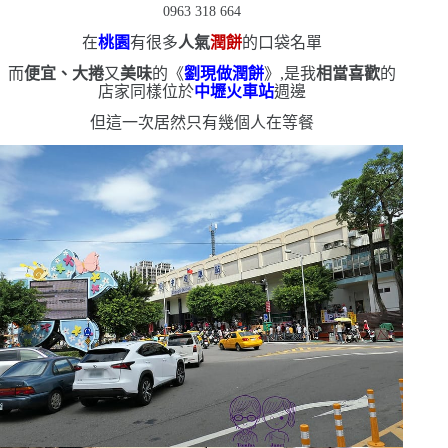
0963 318 664
在
桃園
有很多
人氣
潤餅
的口袋名單
而
便宜、大捲
又
美味
的《
劉現做潤餅
》,是我
相當喜歡
的
店家
同樣位於
中壢火車站
週邊
但這一次居然只有幾個人在等餐