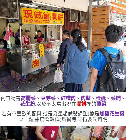
內容物有
高麗菜、豆芽菜、紅糟肉、肉鬆、蛋酥、菜脯、
花生粉
,以及不太常出現在
潤餅
裡的
酸菜
若有不喜歡的配料,或是分量想做點調整
(
像是
加糖花生粉
少一點,甜度會較低
)
點餐時,記得要先聲明