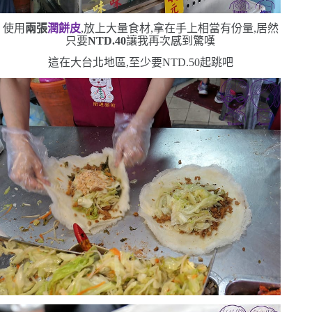
使用
兩張
潤餅皮
,放上大量食材,拿在手上相當有份量,居然
只要
NTD.40
讓我再次感到驚嘆
這在大台北地區,至少要
NTD.50
起跳吧