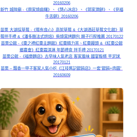
20160206
新竹 城隍廟 -《周家燒麻糬》、《慧心冰店》、《郭家潤餅》、《見福
牛舌餅》20160206
苗栗 大湖採草莓 -《莓有良心》高架草莓 &《大湖酒莊草莓文化館》草
莓拌手禮 &《潘多酪法式烘焙》柴燒窯烤麵包 親子行程推薦 20170122
苗栗公館 -《棗之禮紅棗主題館》紅棗精力茶、紅棗饅頭 &《紅棗公館
鄉農會》紅棗霜淇淋 年節禮盒 拌手禮 20170121
苗栗公館 -《福樂麵店》古早味人氣老店 客家風味 國宴粄條 芋泥球 
20170121
苗栗 – 飄香一甲子客家人氣小吃《江技舊記餛飩店》一套”餛飩+肉圓” 
20160609