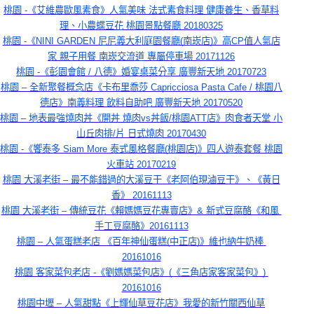
桃園 -《艾維農歐風素食》人氣美味 法式素食料理 健康養生、香草料
理、小農蝶豆花 桃園景點餐廳 20180325
桃園 -《NINI GARDEN 尼尼義大利庭園餐廳(南崁店)》高CP值人氣店
家 親子用餐 南崁交流道 專屬停車場 20171126
桃園
 -《彭園會館 / 八德》婚宴桌菜分享 廣豐新天地 20170723
桃園 – 全新聚餐概念店《卡布里喬莎 Capricciosa Pasta Cafe / 桃園八
德店》南義料理 飲料自助吧 廣豐新天地 20170520
桃園 – 地表最強燒肉丼《開丼 燒肉vs丼飯/桃園ATT店》肉食者天堂 小
山丘肉排/片 日式燒肉 20170430
桃園 -《饗泰多 Siam More 泰式風格餐廳(桃園店)》四人遊泰套餐 桃園
火車站 20170219
桃園 大溪老街 – 最不能錯過的大溪豆干《老阿伯現滷豆干》、《黃日
香》 20161113
桃園 大溪老街 – 傳統豆花《賴媽媽豆花專賣店》& 新式豆腐酪《和風 
手工豆腐酪》20161113
桃園 – 人氣蛋糕老店 《百年神仙蛋糕(中正店)》維也納牛奶棒 
20161016
桃園 客家菜包老店 -《劉媽媽菜包店》(《三角店家客家菜包》) 
20161016
桃園中壢 – 人氣甜點《上輝仙草豆花店》我愛的新竹關西仙草