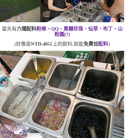
當天有
六種配料
粉條、
QQ
、黑糖珍珠、仙草、布丁、山
粉圓
(
?
)
(
好像是
NTD.40
以上的飲料,就能
免費加
配料
)