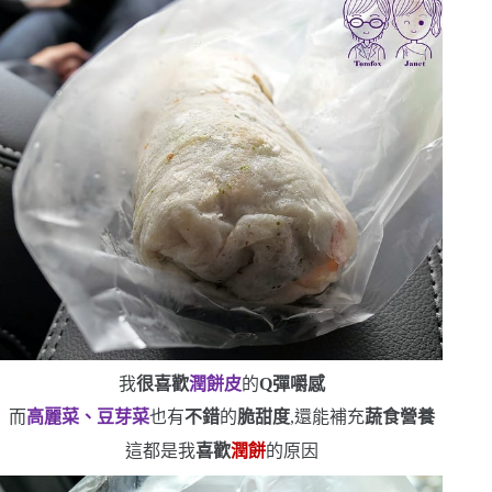
我
很喜歡
潤餅皮
的
Q
彈嚼感
而
高麗菜、豆芽菜
也有
不錯
的
脆甜度
,還能補充
蔬食營養
這都是我
喜歡
潤餅
的原因