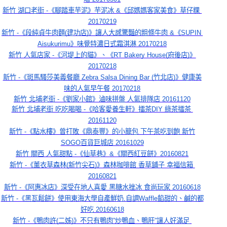
新竹 湖口老街 -《腳踏車芋泥》芋泥冰 &《邱媽媽客家美食》草仔粿 
20170219
新竹 -《段純貞牛肉麵(建功店)》讓人大感驚豔的粗條牛肉 &《SUPIN 
Aisukurimu》味覺特濃日式霜淇淋 20170218
新竹 人氣店家 -《河堤上的貓》、《RT Bakery House(府後店)》
20170218
新竹 -《斑馬騷莎美義餐廳 Zebra Salsa Dining Bar (竹北店)》健康美
味的人氣早午餐 20170218
新竹 北埔老街 -《劉家小館》滷味拼盤 人氣排隊店 20161120
新竹 北埔老街 吃吃喝喝 -《哈客愛養生軒》擂茶DIY 綠茶擂茶 
20161120
新竹 -《點水樓》曾打敗《鼎泰豐》的小籠包 下午茶吃到飽 新竹
SOGO百貨巨城店 20161029
新竹 關西 人氣甜點 -《仙草巷》&《關西紅豆餅》20160821
新竹 -《薰衣草森林(新竹尖石)》森林咖啡館 香草鋪子 幸福信箱 
20160821
新竹 -《阿惠冰店》深受在地人喜愛 黑糖水挫冰 食尚玩家 20160618
新竹 -《黑瓦鬆餅》使用東海大學自產鮮奶,自調Waffle餡甜的、鹹的都
好吃 20160618
新竹 -《鴨肉許(二姊)》不只有鴨肉”炒鴨血、鴨肝”讓人好滿足 