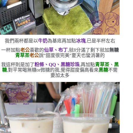
我們兩杯都是以
牛奶
為基底
再加點
冰塊
,已是半杯左右
一杯加點
老公
喜歡的
仙草、布丁
,就
8
分滿了
剩下就加
無糖
青草茶
老公
說
“
甜度很完美
“
夏天也蠻消暑的
我這杯則是加了
粉條、
QQ
、黑糖珍珠
,再加點
青草茶
、
黑
糖
,對平常喝無糖
or
微糖的我,覺得甜度偏高
看來
黑糖
不需
要加太多