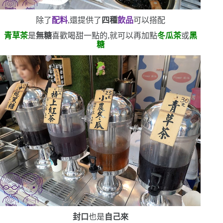
除了
配料
,還提供了
四種
飲品
可以搭配
青草茶
是
無糖
喜歡喝甜一點的,就可以再加點
冬瓜茶
或
黑
糖
封口
也是
自己來