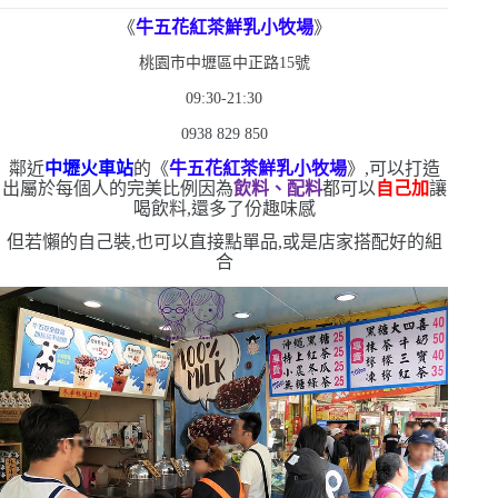
《
牛五花紅茶鮮乳小牧場
》
桃園市中壢區中正路
15
號
09:30-21:30
0938 829 850
鄰近
中壢火車站
的《
牛五花紅茶鮮乳小牧場
》,可以打造
出屬於每個人的完美比例
因為
飲料、配料
都可以
自己加
讓
喝飲料,還多了份趣味感
但若懶的自己裝,也可以直接點單品,或是店家搭配好的組
合