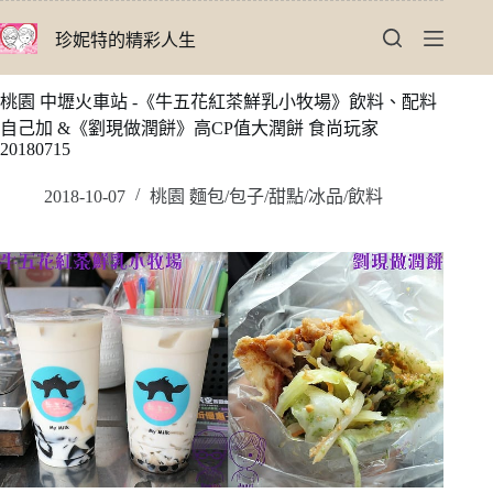
跳
珍妮特的精彩人生
至
主
要
桃園 中壢火車站 -《牛五花紅茶鮮乳小牧場》飲料、配料
內
自己加 &《劉現做潤餅》高CP值大潤餅 食尚玩家
容
20180715
2018-10-07
桃園 麵包/包子/甜點/冰品/飲料