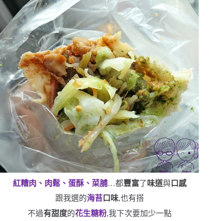
紅糟肉、肉鬆、蛋酥、菜脯
…都
豐富
了
味道
與
口感
跟我選的
海苔
口味
,也有搭
不過
有甜度
的
花生糖粉
,我下次要加少一點