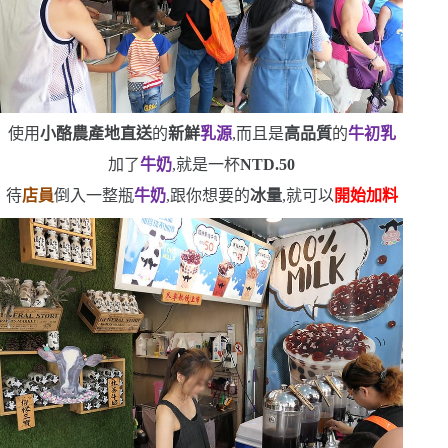
使用
小酪農產地直送
的
新鮮
乳源
,而且是
高品質
的
牛初乳
加了
牛奶
,就是一杯
NTD.50
待
店員
倒入一整瓶
牛奶
,跟你想要的
冰量
,就可以
開始加料