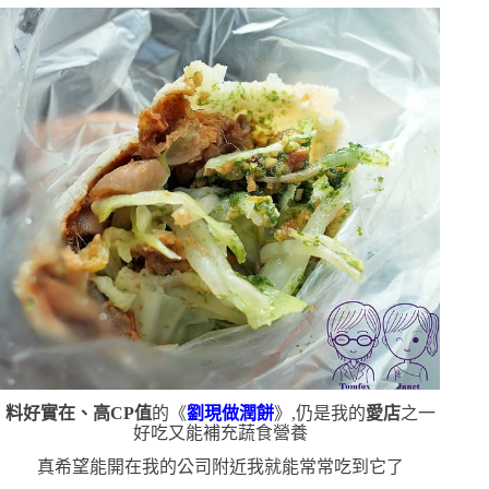
料好實在、高
CP
值
的《
劉現做潤餅
》,仍是我的
愛店
之一
好吃又能補充蔬食營養
真希望能開在我的公司附近
我就能常常吃到它了