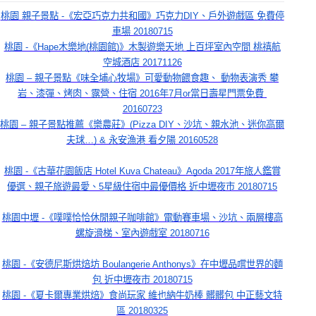
桃園 親子景點 -《宏亞巧克力共和國》巧克力DIY、戶外遊戲區 免費停
車場 20180715
桃園 -《Hape木樂地(桃園館)》木製遊樂天地 上百坪室內空間 桃禧航
空城酒店 20171126
桃園 – 親子景點《味全埔心牧場》可愛動物餵食趣、 動物表演秀 攀
岩、漆彈、烤肉、露營、住宿 2016年7月or當日壽星門票免費 
20160723
桃園 – 親子景點推薦《樂農莊》(Pizza DIY、沙坑、親水池、迷你高爾
夫球…) & 永安漁港 看夕陽 20160528
桃園 -《古華花園飯店 Hotel Kuva Chateau》Agoda 2017年旅人鑑賞
優選、親子旅遊最愛、5星級住宿中最優價格 近中壢夜市 20180715
桃園中壢 -《噗噗恰恰休閒親子咖啡館》電動賽車場、沙坑、兩層樓高
螺旋滑梯、室內遊戲室 20180716
桃園 -《安德尼斯烘焙坊 Boulangerie Anthonys》在中壢品嚐世界的麵
包 近中壢夜市 20180715
桃園 -《夏卡爾專業烘焙》食尚玩家 維也納牛奶棒 髒髒包 中正藝文特
區 20180325