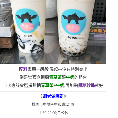
配料
表現一般般
,喝起來沒有特別突出
倒是蠻喜歡
無糖
青草茶
跟
牛奶
的組合
下次應該會選擇
無糖
青草茶
+
牛奶
,再加點
黑糖珍珠
就好
《
劉現做潤餅
》
桃園市中壢區中和路
124
號
11:30-22:00
;二公休