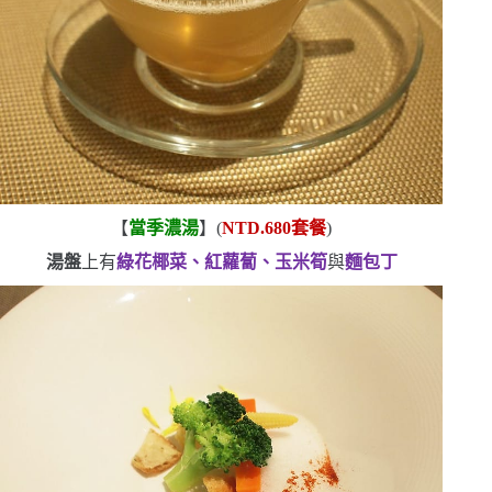
【
當季濃湯
】
(
NTD.680
套餐
)
湯盤
上有
綠花椰菜、紅蘿蔔、玉米筍
與
麵包丁