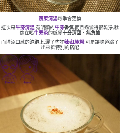
蔬菜清湯
每季會更換
這次是
牛蒡清湯
,有明顯的
牛蒡
香氣
,而且過瀘得很乾淨,就
像在喝
牛蒡茶
的感覺
十分清甜、無負擔
而增添口感的
泡泡
上,灑了些許
辣
/
紅椒粉
,可是讓味道跳了
出來
挺特別的搭配