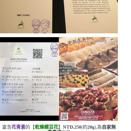
富含
花青素
的【
乾燥蝶豆花
】
NTD.250
(
約
20g
)
,為
自家無