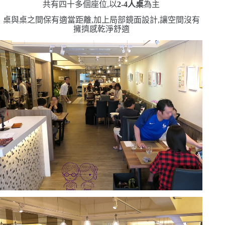
共有四十多個座位,以
2-4
人桌
為主
桌與桌之間保有適當距離,加上局部鏡面設計,讓空間沒有
擁擠感
乾淨舒適