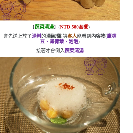
【
蔬菜清湯
】
(
NTD.580
套餐
)
會先送上放了
湯料
的
湯碗
/
盤
,讓
客人
能看到
內容物
(
鷹嘴
豆、薄荷葉、泡泡
)
接著才會倒入
蔬菜清湯