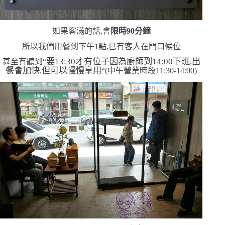
如果客滿的話,會
限時
90
分鐘
所以我們用餐到下午
1
點,已有客人在門口候位
要
13:30
才有位子
因為廚師到
14:00
下班,出
甚至有聽到
“
餐會加快,但可以慢慢享用
“(
中午營業時段
11:30-14:00)