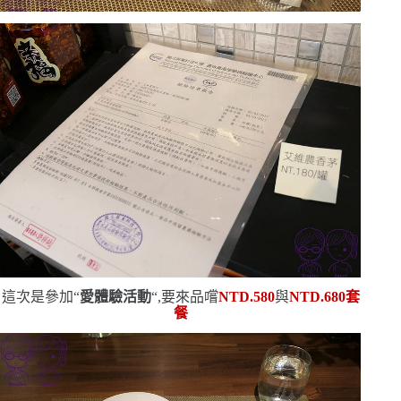
這次是參加
“
愛體驗活動
“
,要來品嚐
NTD.580
與
NTD.680
套
餐