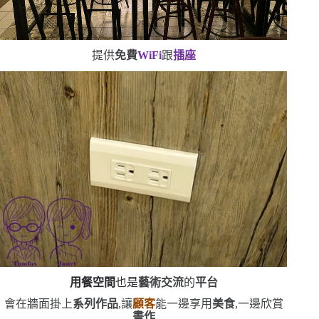
提供
免費
WiFi
跟
插座
用餐空間
也是
藝術交流
的
平台
會在牆面掛上
系列作品
,讓
顧客
能一邊享用
美食
,一邊欣賞
畫作