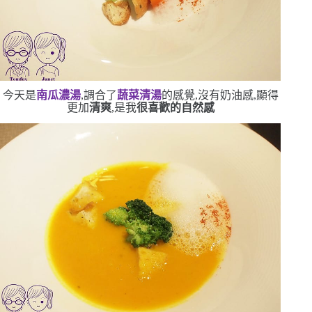
今天是
南瓜濃湯
,調合了
蔬菜清湯
的感覺,沒有奶油感,顯得
更加
清爽
,是我
很喜歡的自然感