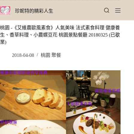
跳
珍妮特的精彩人生
至
主
要
桃園 -《艾維農歐風素食》人氣美味 法式素食料理 健康養
內
生、香草料理、小農蝶豆花 桃園景點餐廳 20180325 (已歇
容
業)
2018-04-08
桃園 聚餐