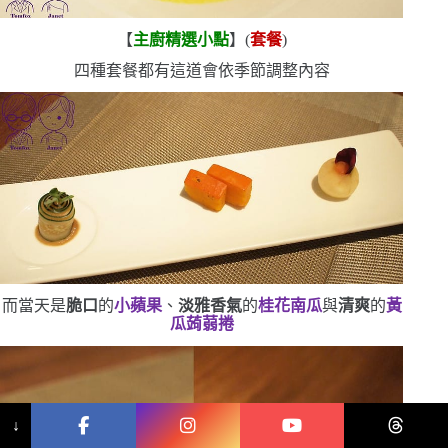
【
主廚精選小點
】
(
套餐
)
四種套餐都有這道
會依季節調整內容
而當天是
脆口
的
小蘋果
、
淡雅香氣
的
桂花南瓜
與
清爽
的
黃
瓜蒟蒻捲
↓