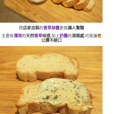
而
店家自製
的
香草抹醬
更是
讓人驚豔
主要有
薄荷
的
天然
香草
味道
,加上
奶醬
的
滑順感
,可是讓
老
公
讚不絕口