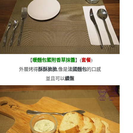
【
暖麵包籃附香草抹醬
】
(
套餐
)
外層烤得
酥酥脆脆
,像是
法國麵包
的口感
並且可以
續盤