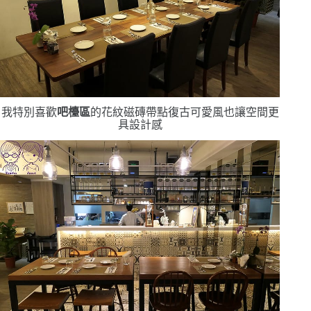
我特別喜歡
吧檯區
的花紋磁磚
帶點復古可愛風
也讓空間更
具設計感