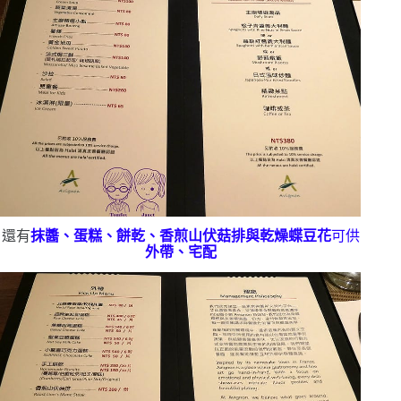
還有
抹醬、蛋糕、餅乾
、香煎山伏菇排
與乾燥蝶豆花
可供
外帶
、宅配