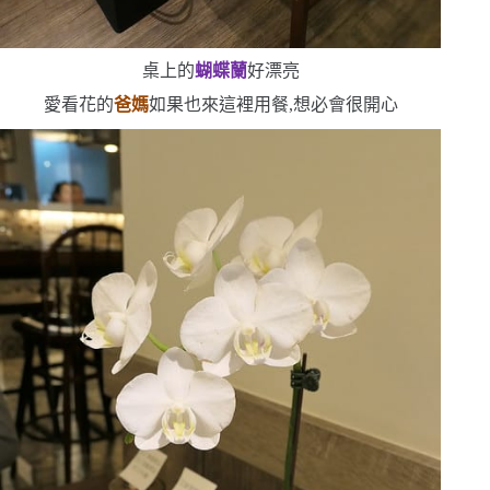
桌上的
蝴蝶蘭
好漂亮
愛看花的
爸媽
如果也來這裡用餐,想必會很開心