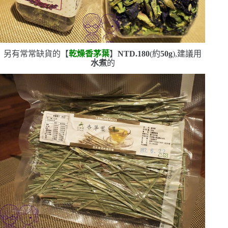
另有常常缺貨的【
乾燥香茅葉
】
NTD.180
(
約
50g
)
,建議用
水煮
的