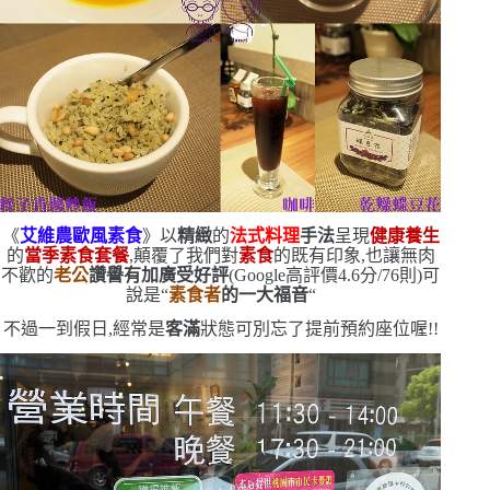
《
艾維農歐風素食
》以
精緻
的
法式料理
手法
呈現
健康養生
的
當季素食套餐
,顛覆了我們對
素食
的既有印象,也讓無肉
不歡的
老公
讚譽有加
廣受好評
(Google
高評價
4.6
分
/76
則
)
可
說是
“
素食者
的一大福音
“
不過一到假日,經常是
客滿
狀態
可別忘了提前預約座位喔!!