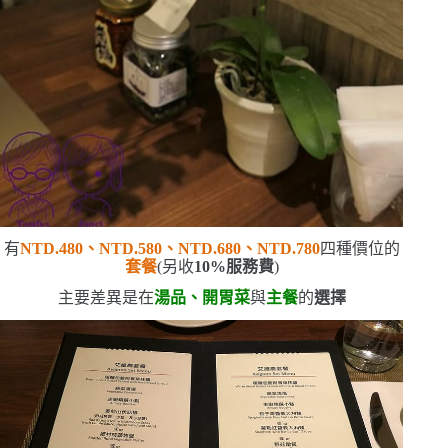
有
NTD.480
、
NTD.580
、
NTD.680
、
NTD.780
四種價位的
套餐
(
另收
10%
服務費
)
主要差異是在
湯品、開胃菜
與
主餐
的
選擇